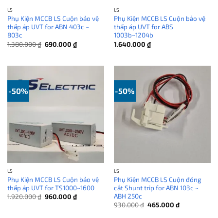
LS
LS
Phụ Kiện MCCB LS Cuộn bảo vệ
Phụ Kiện MCCB LS Cuộn bảo vệ
thấp áp UVT for ABN 403c ~
thấp áp UVT for ABS
803c
1003b~1204b
Giá
Giá
1.380.000
₫
690.000
₫
1.640.000
₫
gốc
hiện
là:
tại
1.380.000 ₫.
là:
690.000 ₫.
-50%
-50%
LS
LS
Phụ Kiện MCCB LS Cuộn bảo vệ
Phụ Kiện MCCB LS Cuộn đóng
thấp áp UVT for TS1000~1600
cắt Shunt trip for ABN 103c ~
ABH 250c
Giá
Giá
1.920.000
₫
960.000
₫
gốc
hiện
Giá
Giá
930.000
₫
465.000
₫
là:
tại
gốc
hiện
1.920.000 ₫.
là:
là:
tại