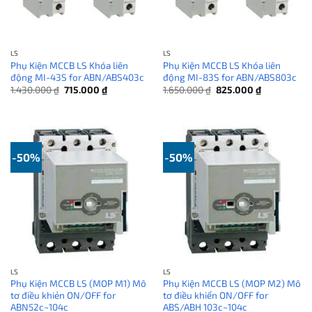
LS
LS
Phụ Kiện MCCB LS Khóa liên
Phụ Kiện MCCB LS Khóa liên
động MI-43S for ABN/ABS403c
động MI-83S for ABN/ABS803c
Giá
Giá
Giá
Giá
1.430.000
₫
715.000
₫
1.650.000
₫
825.000
₫
gốc
hiện
gốc
hiện
là:
tại
là:
tại
1.430.000 ₫.
là:
1.650.000 ₫.
là:
715.000 ₫.
825.000 ₫.
-50%
-50%
LS
LS
Phụ Kiện MCCB LS (MOP M1) Mô
Phụ Kiện MCCB LS (MOP M2) Mô
tơ điều khiẻn ON/OFF for
tơ điều khiển ON/OFF for
ABN52c~104c
ABS/ABH 103c~104c