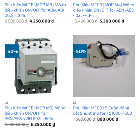
Phụ Kiện MCCB (MOP M3) Mô tơ
Phụ Kiện MCCB (MOP M4) Mô tơ
điều khiển ON/OFF for ABN/ABH
điều khiển ON/OFF for ABN/ABS
202c~204c
402c~404c
Giá
Giá
Giá
Giá
8.500.000
₫
4.250.000
₫
10.400.000
₫
5.200.000
₫
gốc
hiện
gốc
hiện
là:
tại
là:
tại
8.500.000 ₫.
là:
10.400.000 ₫.
là:
4.250.000 ₫.
5.200.00
-50%
-50%
LS
LS
Phụ Kiện MCCB (MOP M5) Mô tơ
Phụ Kiện MCCB LS Cuộn đóng
điều khiển ON/OFF for
cắt Shunt trip for TS1000~1600
ABN/ABS/ABH 802c~804c
Giá
Giá
1.600.000
₫
800.000
₫
gốc
hiện
Giá
Giá
12.500.000
₫
6.250.000
₫
là:
tại
gốc
hiện
1.600.000 ₫.
là:
là:
tại
800.000 ₫.
12.500.000 ₫.
là: