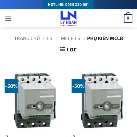
Bỏ
HOTLINE: 0935 220 981
qua
0
nội
dung
TRANG CHỦ
/
LS
/
MCCB LS
/
PHỤ KIỆN MCCB
LỌC
-50%
-50%
LS
LS