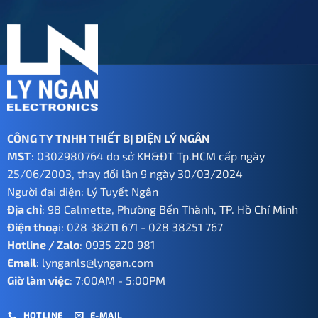
CÔNG TY TNHH THIẾT BỊ ĐIỆN LÝ NGÂN
MST
: 0302980764 do sở KH&ĐT Tp.HCM cấp ngày
25/06/2003, thay đổi lần 9 ngày 30/03/2024
Người đại diện: Lý Tuyết Ngân
Địa chỉ
: 98 Calmette, Phường Bến Thành, TP. Hồ Chí Minh
Điện thoạ
i:
028 38211 671
-
028 38251 767
Hotline / Zalo
:
0935 220 981
Email
:
lynganls@lyngan.com
Giờ làm việc
: 7:00AM - 5:00PM
HOTLINE
E-MAIL