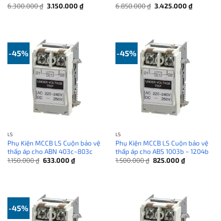
Giá
Giá
Giá
Giá
6.300.000
₫
3.150.000
₫
6.850.000
₫
3.425.000
₫
gốc
hiện
gốc
hiện
là:
tại
là:
tại
6.300.000 ₫.
là:
6.850.000 ₫.
là:
3.150.000 ₫.
3.425.000
-45%
-45%
LS
LS
Phụ Kiện MCCB LS Cuộn bảo vệ
Phụ Kiện MCCB LS Cuộn bảo vệ
thấp áp cho ABN 403c~803c
thấp áp cho ABS 1003b ~ 1204b
Giá
Giá
Giá
Giá
1.150.000
₫
633.000
₫
1.500.000
₫
825.000
₫
gốc
hiện
gốc
hiện
là:
tại
là:
tại
1.150.000 ₫.
là:
1.500.000 ₫.
là:
633.000 ₫.
825.000 ₫.
-45%