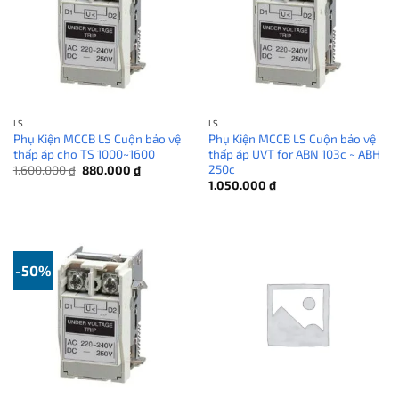
LS
LS
Phụ Kiện MCCB LS Cuộn bảo vệ
Phụ Kiện MCCB LS Cuộn bảo vệ
thấp áp cho TS 1000~1600
thấp áp UVT for ABN 103c ~ ABH
250c
Giá
Giá
1.600.000
₫
880.000
₫
gốc
hiện
1.050.000
₫
là:
tại
1.600.000 ₫.
là:
880.000 ₫.
-50%