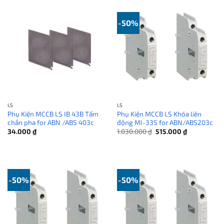
6.250.000 ₫.
-50%
LS
LS
Phụ Kiện MCCB LS IB 43B Tấm
Phụ Kiện MCCB LS Khóa liên
chắn pha for ABN /ABS 403c
động MI-33S for ABN/ABS203c
Giá
Giá
34.000
₫
1.030.000
₫
515.000
₫
gốc
hiện
là:
tại
1.030.000 ₫.
là:
515.000 ₫.
-50%
-50%