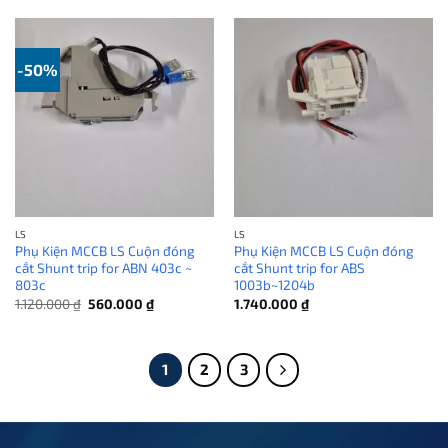
960.000 ₫.
930.000 ₫.
là:
465.000 ₫.
-50%
LS
LS
Phụ Kiện MCCB LS Cuộn đóng
Phụ Kiện MCCB LS Cuộn đóng
cắt Shunt trip for ABN 403c ~
cắt Shunt trip for ABS
803c
1003b~1204b
Giá
Giá
1.120.000
₫
560.000
₫
1.740.000
₫
gốc
hiện
là:
tại
1.120.000 ₫.
là:
560.000 ₫.
1
2
3