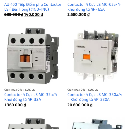
AU-100 Tiếp Điểm phụ Contactor
Contactor 4 Cực LS MC-65a/4-
LS ( Bên hông) (1N0+1NC)
Khởi động từ 4P- 65A
Giá
Giá
280.000
₫
140.000
₫
2.680.000
₫
gốc
hiện
là:
tại
280.000 ₫.
là:
140.000 ₫.
CONTACTOR 4 CỰC LS
CONTACTOR 4 CỰC LS
Contactor 4 Cực LS MC-32a/4-
Contactor 4 Cực LS MC-330a/4
Khởi động từ 4P-32A
– Khởi động từ 4P-330A
1.360.000
₫
20.600.000
₫