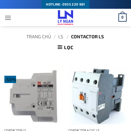
Bỏ
HOTLINE: 0935 220 981
qua
0
nội
dung
TRANG CHỦ
/
LS
/
CONTACTOR LS
LỌC
-50%
CONTACTOR LS
CONTACTOR 4 CỰC LS