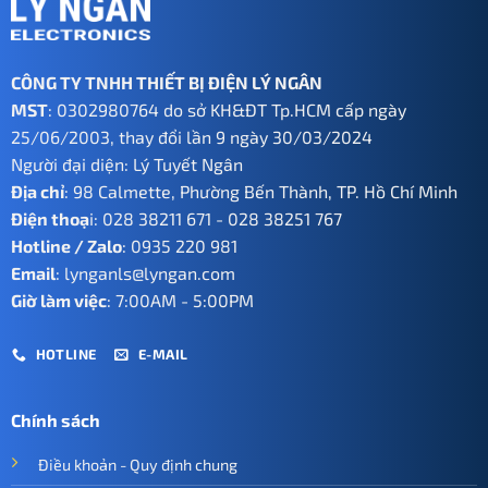
CÔNG TY TNHH THIẾT BỊ ĐIỆN LÝ NGÂN
MST
: 0302980764 do sở KH&ĐT Tp.HCM cấp ngày
25/06/2003, thay đổi lần 9 ngày 30/03/2024
Người đại diện: Lý Tuyết Ngân
Địa chỉ
: 98 Calmette, Phường Bến Thành, TP. Hồ Chí Minh
Điện thoạ
i:
028 38211 671
-
028 38251 767
Hotline / Zalo
:
0935 220 981
Email
:
lynganls@lyngan.com
Giờ làm việc
: 7:00AM - 5:00PM
HOTLINE
E-MAIL
Chính sách
Điều khoản - Quy định chung