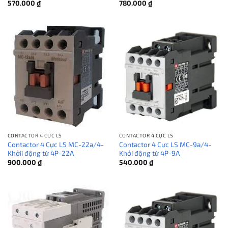
570.000
₫
780.000
₫
CONTACTOR 4 CỰC LS
CONTACTOR 4 CỰC LS
Contactor 4 Cực LS MC-22a/4-
Contactor 4 Cực LS MC-9a/4-
Khởii động từ 4P-22A
Khởi động từ 4P-9A
900.000
₫
540.000
₫