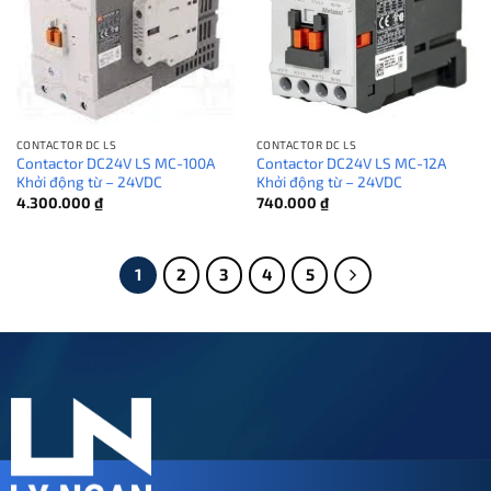
CONTACTOR DC LS
CONTACTOR DC LS
Contactor DC24V LS MC-100A
Contactor DC24V LS MC-12A
Khởi động từ – 24VDC
Khởi động từ – 24VDC
4.300.000
₫
740.000
₫
1
2
3
4
5