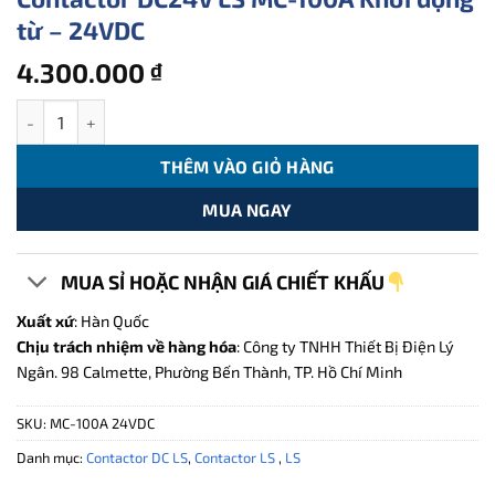
từ – 24VDC
4.300.000
₫
Contactor DC24V LS MC-100A Khởi động từ - 24VDC số lượng
THÊM VÀO GIỎ HÀNG
MUA NGAY
MUA SỈ HOẶC NHẬN GIÁ CHIẾT KHẤU
Xuất xứ
: Hàn Quốc
Chịu trách nhiệm về hàng hóa
: Công ty TNHH Thiết Bị Điện Lý
Ngân. 98 Calmette, Phường Bến Thành, TP. Hồ Chí Minh
SKU:
MC-100A 24VDC
Danh mục:
Contactor DC LS
,
Contactor LS
,
LS