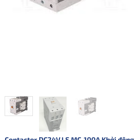
Contactor DC24V LS MC-100A Khởi động