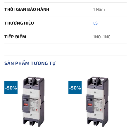
THỜI GIAN BẢO HÀNH
1 Năm
THƯƠNG HIỆU
LS
TIẾP ĐIỂM
1NO+1NC
SẢN PHẨM TƯƠNG TỰ
-50%
-50%