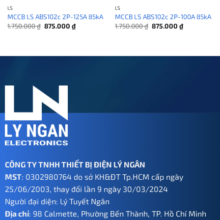
LS
LS
MCCB LS ABS102c 2P-125A 85kA
MCCB LS ABS102c 2P-100A 85kA
Giá
Giá
Giá
Giá
1.750.000
₫
875.000
₫
1.750.000
₫
875.000
₫
gốc
hiện
gốc
hiện
là:
tại
là:
tại
1.750.000 ₫.
là:
1.750.000 ₫.
là:
875.000 ₫.
875.000 ₫.
CÔNG TY TNHH THIẾT BỊ ĐIỆN LÝ NGÂN
MST
: 0302980764 do sở KH&ĐT Tp.HCM cấp ngày
25/06/2003, thay đổi lần 9 ngày 30/03/2024
Người đại diện: Lý Tuyết Ngân
Địa chỉ
: 98 Calmette, Phường Bến Thành, TP. Hồ Chí Minh