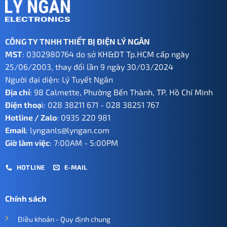
CÔNG TY TNHH THIẾT BỊ ĐIỆN LÝ NGÂN
MST
: 0302980764 do sở KH&ĐT Tp.HCM cấp ngày
25/06/2003, thay đổi lần 9 ngày 30/03/2024
Người đại diện: Lý Tuyết Ngân
Địa chỉ
: 98 Calmette, Phường Bến Thành, TP. Hồ Chí Minh
Điện thoạ
i:
028 38211 671
-
028 38251 767
Hotline / Zalo
:
0935 220 981
Email
:
lynganls@lyngan.com
Giờ làm việc
: 7:00AM - 5:00PM
HOTLINE
E-MAIL
Chính sách
Điều khoản - Quy định chung