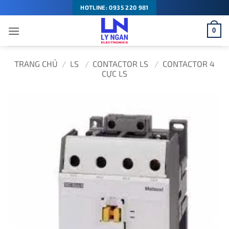
Bỏ
HOTLINE: 0935 220 981
qua
0
nội
dung
TRANG CHỦ
/
LS
/
CONTACTOR LS
/
CONTACTOR 4
CỰC LS