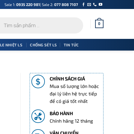
Sale 1:
0935 220 981
| Sale 2:
077 808 7107
0
 LE NHIỆT LS
CHỐNG SÉT LS
TIN TỨC
CHÍNH SÁCH GIÁ
Mua số lượng lớn hoặc
đại lý liên hệ trực tiếp
để có giá tốt nhất
BẢO HÀNH
Chính hãng 12 tháng
0 ₫.
VẬN CHUYỂN