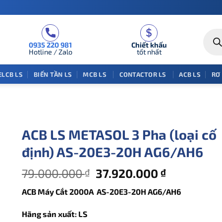
Tìm
kiếm
0935 220 981
Chiết khấu
sản
phẩm
Hotline / Zalo
tốt nhất
ELCB LS
BIẾN TẦN LS
MCB LS
CONTACTOR LS
ACB LS
RƠ
ACB LS METASOL 3 Pha (loại cố
định) AS-20E3-20H AG6/AH6
Giá
Giá
79.000.000
37.920.000
₫
₫
gốc
hiện
ACB Máy Cắt 2000A AS-20E3-20H AG6/AH6
là:
tại
79.000.000 ₫.
là:
Hãng sản xuất: LS
37.920.00