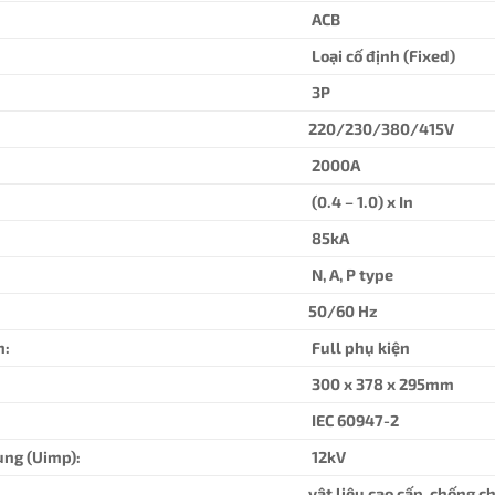
ACB
Loại cố định (Fixed)
3P
220/230/380/415V
2000A
(0.4 – 1.0) x In
85kA
N, A, P type
50/60 Hz
n:
Full phụ kiện
300 x 378 x 295mm
IEC 60947-2
ung (Uimp):
12kV
vật liệu cao cấp, chống c