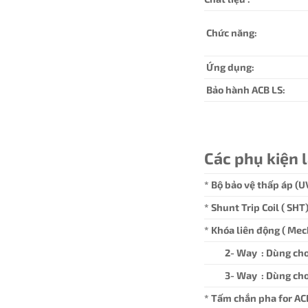
Chức năng:
Ứng dụng:
Bảo hành ACB LS:
Các phụ kiện 
* Bộ bảo vệ thấp áp (U
* Shunt Trip Coil ( SH
* Khóa liên động ( Mec
2- Way : Dùng cho
3- Way : Dùng cho
* Tấm chắn pha for AC