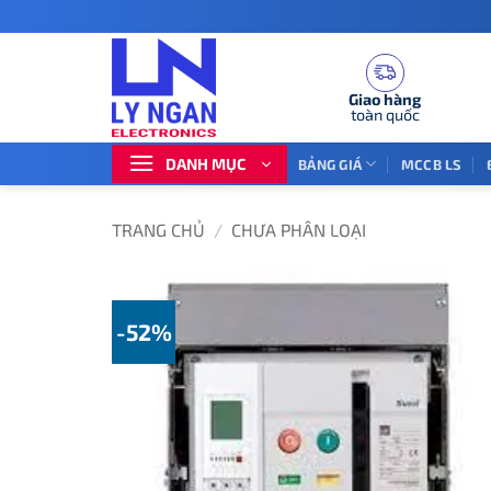
Bỏ
qua
nội
dung
Giao hàng
toàn quốc
DANH MỤC
BẢNG GIÁ
MCCB LS
TRANG CHỦ
/
CHƯA PHÂN LOẠI
-52%