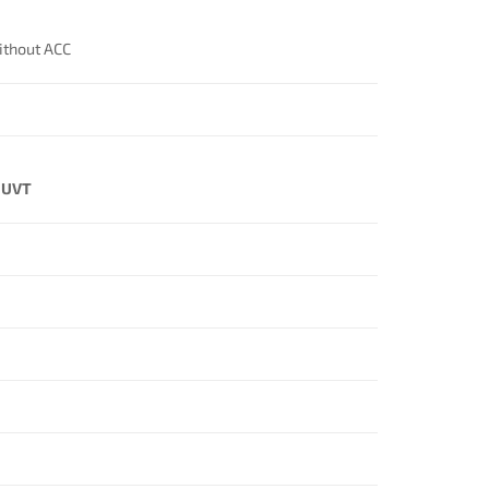
thout ACC
à UVT