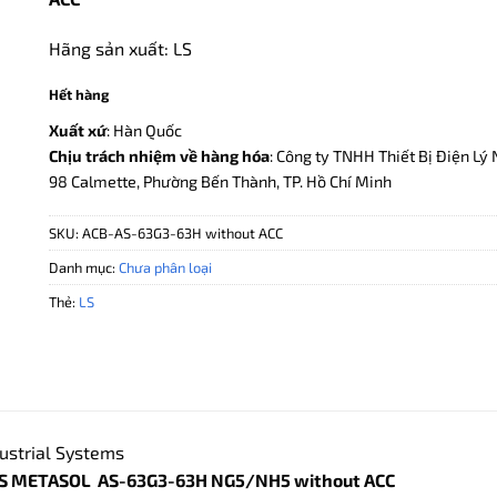
360.000.000 ₫.
là:
172.800
Hãng sản xuất: LS
Hết hàng
Xuất xứ
: Hàn Quốc
Chịu trách nhiệm về hàng hóa
: Công ty TNHH Thiết Bị Điện Lý 
98 Calmette, Phường Bến Thành, TP. Hồ Chí Minh
SKU:
ACB-AS-63G3-63H without ACC
Danh mục:
Chưa phân loại
Thẻ:
LS
ustrial Systems
LS METASOL AS-63G3-63H NG5/NH5 without ACC