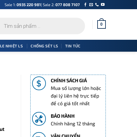
Sale 1:
0935 220 981
| Sale 2:
077 808 7107
0
 LE NHIỆT LS
CHỐNG SÉT LS
TIN TỨC
CHÍNH SÁCH GIÁ
Mua số lượng lớn hoặc
đại lý liên hệ trực tiếp
để có giá tốt nhất
BẢO HÀNH
Chính hãng 12 tháng
ut
VẬN CHUYỂN