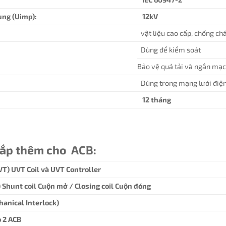
ung (Uimp):
12kV
vật liệu cao cấp, chống ch
Dùng để kiểm soát
Bảo vệ quá tải và ngắn mạ
Dùng trong mạng lưới điệ
12 tháng
lắp thêm cho ACB:
VT) UVT Coil và UVT Controller
T) Shunt coil Cuộn mở / Closing coil Cuộn đóng
hanical Interlock)
 2 ACB