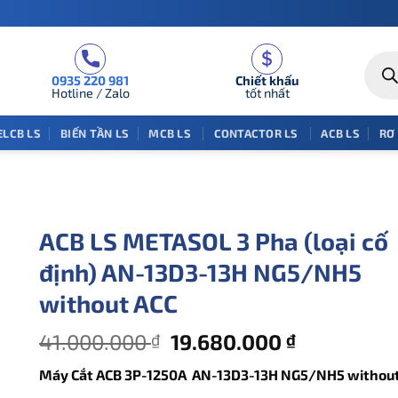
Tìm
kiếm
0935 220 981
Chiết khấu
sản
phẩm
Hotline / Zalo
tốt nhất
ELCB LS
BIẾN TẦN LS
MCB LS
CONTACTOR LS
ACB LS
RƠ
ACB LS METASOL 3 Pha (loại cố
định) AN-13D3-13H NG5/NH5
without ACC
Giá
Giá
41.000.000
19.680.000
₫
₫
gốc
hiện
Máy Cắt ACB 3P-1250
A AN-13D3-13H NG5/NH5 without
là:
tại