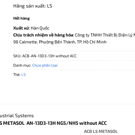
41.000.000 ₫.
là:
Hãng sản xuất: LS
19.680.000
Hết hàng
Xuất xứ
: Hàn Quốc
Chịu trách nhiệm về hàng hóa
: Công ty TNHH Thiết Bị Điện Lý 
98 Calmette, Phường Bến Thành, TP. Hồ Chí Minh
SKU:
ACB-AN-13D3-13H without ACC
Danh mục:
Chưa phân loại
Thẻ:
LS
ustrial Systems
LS METASOL AN-13D3-13H NG5/NH5 without ACC
ACB LS METASOL