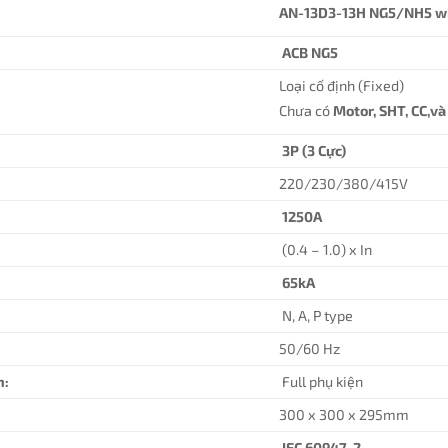
AN-13D3-13H NG5/NH5 w
ACB NG5
Loại cố định (Fixed)
Chưa có
Motor, SHT, CC,v
3P (3 Cực)
220/230/380/415V
1250A
(0.4 – 1.0) x In
65kA
N, A, P type
50/60 Hz
n:
Full phụ kiện
300 x 300 x 295mm
IEC 60947-2