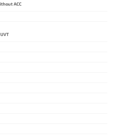
ithout ACC
à UVT