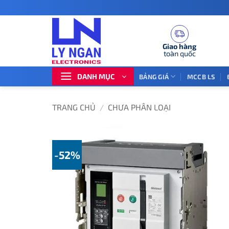
Bỏ
qua
nội
dung
Giao hàng
toàn quốc
DANH MỤC
BẢNG GIÁ
MCCB LS
TRANG CHỦ
/
CHƯA PHÂN LOẠI
-52%