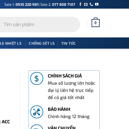
Sale 1:
0935 220 981
| Sale 2:
077 808 7107
0
 LE NHIỆT LS
CHỐNG SÉT LS
TIN TỨC
CHÍNH SÁCH GIÁ
Mua số lượng lớn hoặc
đại lý liên hệ trực tiếp
để có giá tốt nhất
BẢO HÀNH
Chính hãng 12 tháng
 ACC
VẬN CHUYỂN