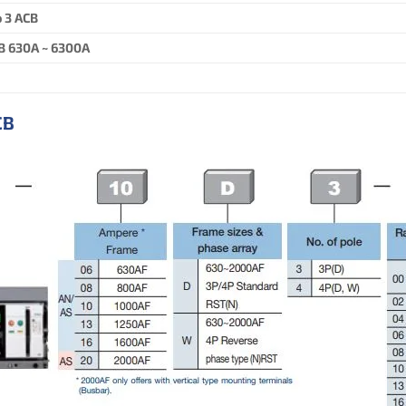
 3 ACB
B 630A ~ 6300A
CB