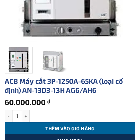
ACB Máy cắt 3P-1250A-65KA (loại cố
định) AN-13D3-13H AG6/AH6
60.000.000
₫
ACB Máy cắt 3P-1250A-65KA (loại cố định) AN-13D3-13H AG6/AH6
THÊM VÀO GIỎ HÀNG