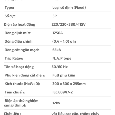
Type:
Loại cố định (Fixed)
Số cực:
3P
Điện áp hoạt động
220/230/380/415V
Dòng định mức:
1250A
Dòng điều chỉnh:
(0.4 – 1.0) x In
Dòng cắt ngắn mạch:
65kA
Trip Relay:
N, A, P type
Tần số hoạt động
50/60 Hz
Phụ kiện đóng cắt điện:
Full phụ kiện
Kích thước (HxWxD):
300 x 300 x 295mm
Tiêu chuẩn:
IEC 60947-2
Điện áp thử nghiệm
12kV
xung (Uimp):
Chất liệu :
vật liệu cao cấp, chống cháy