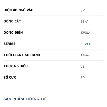
ĐIỆN ÁP NGÕ VÀO
3P
DÒNG CẮT
65kA
DÒNG ĐIỆN
1250A
SERIES
LS ACB
THỜI GIAN BẢO HÀNH
1 Năm
THƯƠNG HIỆU
LS
SỐ CỰC
3P
SẢN PHẨM TƯƠNG TỰ