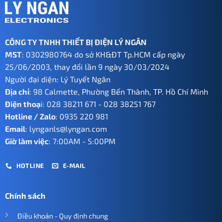
CÔNG TY TNHH THIẾT BỊ ĐIỆN LÝ NGÂN
MST
: 0302980764 do sở KH&ĐT Tp.HCM cấp ngày
25/06/2003, thay đổi lần 9 ngày 30/03/2024
Người đại diện: Lý Tuyết Ngân
Địa chỉ
: 98 Calmette, Phường Bến Thành, TP. Hồ Chí Minh
Điện thoạ
i:
028 38211 671
-
028 38251 767
Hotline / Zalo
:
0935 220 981
Email
:
lynganls@lyngan.com
Giờ làm việc
: 7:00AM - 5:00PM
HOTLINE
E-MAIL
Chính sách
Điều khoản - Quy định chung