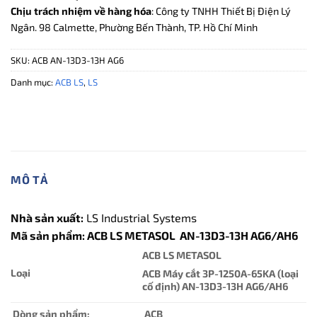
Chịu trách nhiệm về hàng hóa
: Công ty TNHH Thiết Bị Điện Lý
Ngân. 98 Calmette, Phường Bến Thành, TP. Hồ Chí Minh
SKU:
ACB AN-13D3-13H AG6
Danh mục:
ACB LS
,
LS
MÔ TẢ
Nhà sản xuất:
LS Industrial Systems
Mã sản phẩm: ACB LS METASOL AN-13D3-13H AG6/AH6
ACB LS METASOL
Loại
ACB Máy cắt 3P-1250A-65KA (loại
cố định) AN-13D3-13H AG6/AH6
Dòng sản phẩm:
ACB