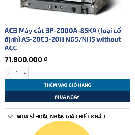
ACB Máy cắt 3P-2000A-85KA (loại cố
định) AS-20E3-20H NG5/NH5 without
ACC
71.800.000
₫
ACB Máy cắt 3P-2000A-85KA (loại cố định) AS-20E3-20H NG5/NH
THÊM VÀO GIỎ HÀNG
MUA NGAY
MUA SỈ HOẶC NHẬN GIÁ CHIẾT KHẤU