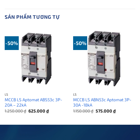
SẢN PHẨM TƯƠNG TỰ
-50%
-50%
LS
LS
MCCB LS Aptomat ABS53c 3P-
MCCB LS ABN53c Aptomat 3P-
20A – 22kA
30A -18kA
Giá
Giá
Giá
Giá
1.250.000
₫
625.000
₫
1.150.000
₫
575.000
₫
gốc
hiện
gốc
hiện
là:
tại
là:
tại
1.250.000 ₫.
là:
1.150.000 ₫.
là:
625.000 ₫.
575.000 ₫.