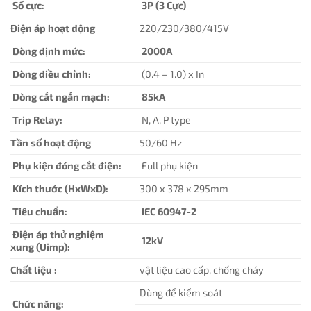
Số cực:
3P (3 Cực)
Điện áp hoạt động
220/230/380/415V
Dòng định mức:
2000A
Dòng điều chỉnh:
(0.4 – 1.0) x In
Dòng cắt ngắn mạch:
85kA
Trip Relay:
N, A, P type
Tần số hoạt động
50/60 Hz
Phụ kiện đóng cắt điện:
Full phụ kiện
Kích thước (HxWxD):
300 x 378 x 295mm
Tiêu chuẩn:
IEC 60947-2
Điện áp thử nghiệm
12kV
xung (Uimp):
Chất liệu :
vật liệu cao cấp, chống cháy
Dùng để kiểm soát
Chức năng: