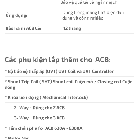
Bảo vệ quá tải và ngắn mạch
Dùng trong mạng lưới điện dân
Ứng dụng:
dụng và công nghiệp
Bảo hành ACB LS:
12 tháng
Các phụ kiện lắp thêm cho ACB:
* Bộ bảo vệ thấp áp (UVT) UVT Coil và UVT Controller
* Shunt Trip Coil ( SHT) Shunt coil Cuộn mở / Closing coil Cuộn
đóng
* Khóa liên động ( Mechanical Interlock)
2- Way : Dùng cho 2 ACB
3- Way : Dùng cho 3 ACB
* Tấm chắn pha for ACB 630A ~ 6300A
* Motor Nạp