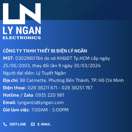
CÔNG TY TNHH THIẾT BỊ ĐIỆN LÝ NGÂN
MST
: 0302980764 do sở KH&ĐT Tp.HCM cấp ngày
25/06/2003, thay đổi lần 9 ngày 30/03/2024
Người đại diện: Lý Tuyết Ngân
Địa chỉ
: 98 Calmette, Phường Bến Thành, TP. Hồ Chí Minh
Điện thoạ
i:
028 38211 671
-
028 38251 767
Hotline / Zalo
:
0935 220 981
Email
:
lynganls@lyngan.com
Giờ làm việc
: 7:00AM - 5:00PM
HOTLINE
E-MAIL