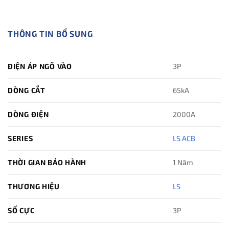
THÔNG TIN BỔ SUNG
ĐIỆN ÁP NGÕ VÀO
3P
DÒNG CẮT
65kA
DÒNG ĐIỆN
2000A
SERIES
LS ACB
THỜI GIAN BẢO HÀNH
1 Năm
THƯƠNG HIỆU
LS
SỐ CỰC
3P