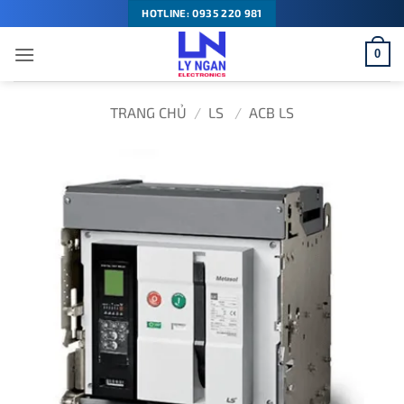
Bỏ
HOTLINE: 0935 220 981
qua
0
nội
dung
TRANG CHỦ
/
LS
/
ACB LS