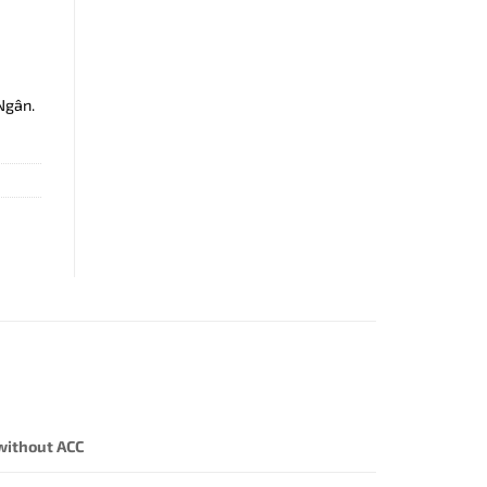
Ngân.
ithout ACC