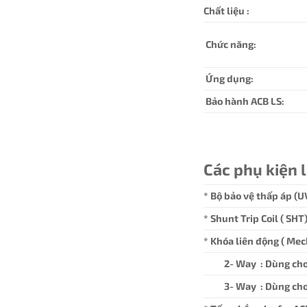
Chất liệu :
Chức năng:
Ứng dụng:
Bảo hành ACB LS:
Các phụ kiện 
* Bộ bảo vệ thấp áp (U
* Shunt Trip Coil ( SH
* Khóa liên động ( Mec
2- Way : Dùng cho
3- Way : Dùng cho