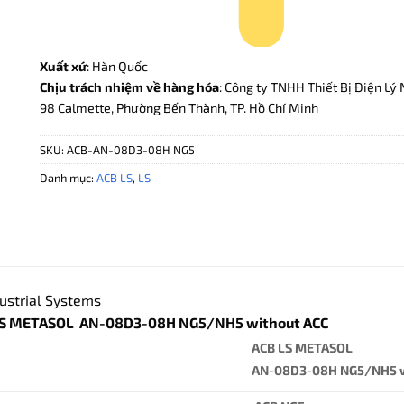
Xuất xứ
: Hàn Quốc
Chịu trách nhiệm về hàng hóa
: Công ty TNHH Thiết Bị Điện Lý 
98 Calmette, Phường Bến Thành, TP. Hồ Chí Minh
SKU:
ACB-AN-08D3-08H NG5
Danh mục:
ACB LS
,
LS
ustrial Systems
LS METASOL AN-08D3-08H NG5/NH5 without ACC
ACB LS METASOL
AN-08D3-08H NG5/NH5 w