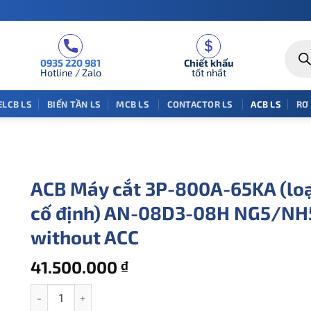
Tìm
kiếm
0935 220 981
Chiết khấu
sản
phẩm
Hotline / Zalo
tốt nhất
ELCB LS
BIẾN TẦN LS
MCB LS
CONTACTOR LS
ACB LS
RƠ
ACB Máy cắt 3P-800A-65KA (lo
cố định) AN-08D3-08H NG5/NH
without ACC
41.500.000
₫
ACB Máy cắt 3P-800A-65KA (loại cố định) AN-08D3-08H NG5