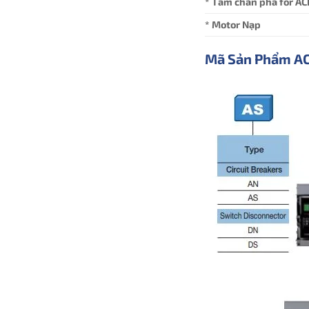
* Tấm chắn pha for AC
* Motor Nạp
Mã Sản Phẩm A