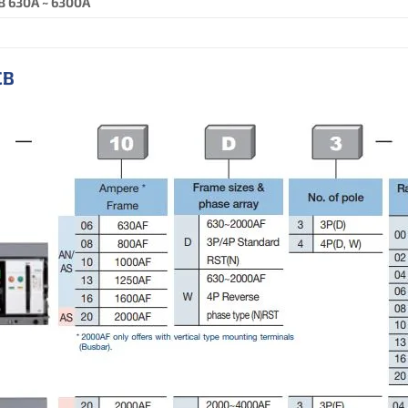
B 630A ~ 6300A
CB