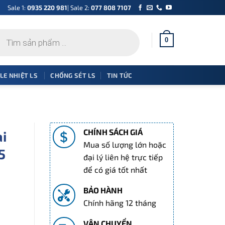
Sale 1:
0935 220 981
| Sale 2:
077 808 7107
0
 LE NHIỆT LS
CHỐNG SÉT LS
TIN TỨC
CHÍNH SÁCH GIÁ
ại
Mua số lượng lớn hoặc
5
đại lý liên hệ trực tiếp
để có giá tốt nhất
BẢO HÀNH
Chính hãng 12 tháng
/NH5 without ACC số lượng
VẬN CHUYỂN