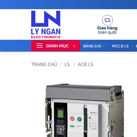
Bỏ
qua
nội
dung
Giao hàng
toàn quốc
DANH MỤC
BẢNG GIÁ
MCCB LS
TRANG CHỦ
/
LS
/
ACB LS