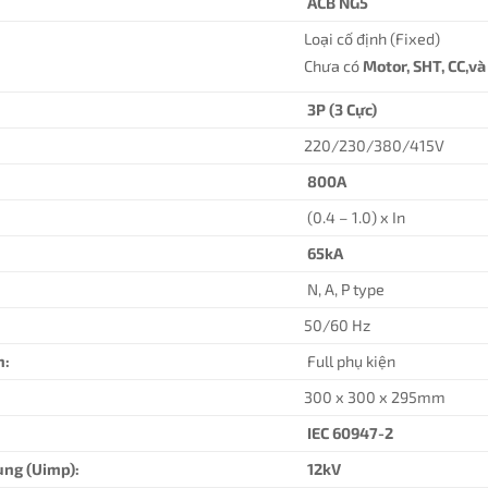
ACB NG5
Loại cố định (Fixed)
Chưa có
Motor, SHT, CC,v
3P (3 Cực)
220/230/380/415V
800A
(0.4 – 1.0) x In
65kA
N, A, P type
50/60 Hz
n:
Full phụ kiện
300 x 300 x 295mm
IEC 60947-2
ung (Uimp):
12kV