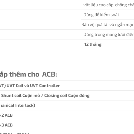
vật liệu cao cấp, chống ch
Dùng để kiểm soát
Bảo vệ quá tải và ngắn mạ
Dùng trong mạng lưới điệ
12 tháng
lắp thêm cho ACB:
VT) UVT Coil và UVT Controller
T) Shunt coil Cuộn mở / Closing coil Cuộn đóng
hanical Interlock)
 2 ACB
 3 ACB