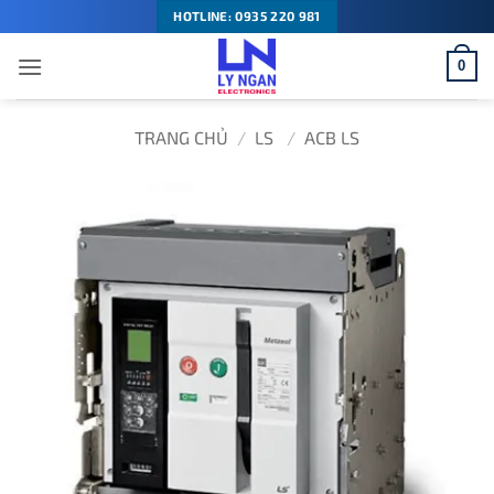
Bỏ
HOTLINE: 0935 220 981
qua
0
nội
dung
TRANG CHỦ
/
LS
/
ACB LS