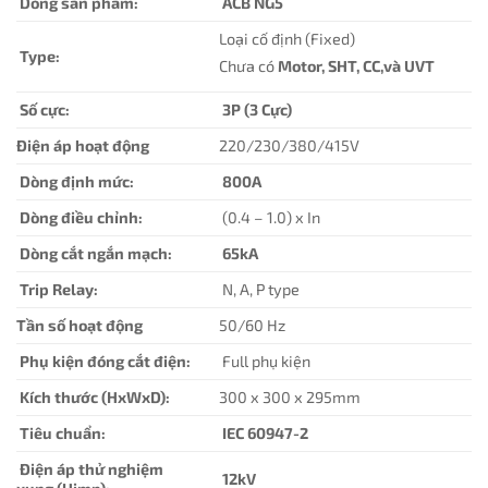
Dòng sản phẩm:
ACB NG5
Loại cố định (Fixed)
Type:
Chưa có
Motor, SHT, CC,và UVT
Số cực:
3P (3 Cực)
Điện áp hoạt động
220/230/380/415V
Dòng định mức:
800A
Dòng điều chỉnh:
(0.4 – 1.0) x In
Dòng cắt ngắn mạch:
65kA
Trip Relay:
N, A, P type
Tần số hoạt động
50/60 Hz
Phụ kiện đóng cắt điện:
Full phụ kiện
Kích thước (HxWxD):
300 x 300 x 295mm
Tiêu chuẩn:
IEC 60947-2
Điện áp thử nghiệm
12kV