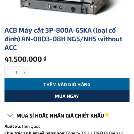
ACB Máy cắt 3P-800A-65KA (loại cố
định) AN-08D3-08H NG5/NH5 without
ACC
41.500.000
₫
ACB Máy cắt 3P-800A-65KA (loại cố định) AN-08D3-08H NG5/NH5
THÊM VÀO GIỎ HÀNG
MUA NGAY
MUA SỈ HOẶC NHẬN GIÁ CHIẾT KHẤU
Xuất xứ
: Hàn Quốc
Chịu trách nhiệm về hàng hóa
: Công ty TNHH Thiết Bị Điện Lý