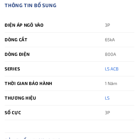
THÔNG TIN BỔ SUNG
ĐIỆN ÁP NGÕ VÀO
3P
DÒNG CẮT
65kA
DÒNG ĐIỆN
800A
SERIES
LS ACB
THỜI GIAN BẢO HÀNH
1 Năm
THƯƠNG HIỆU
LS
SỐ CỰC
3P