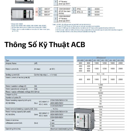
Thông Số Kỹ Thuật ACB