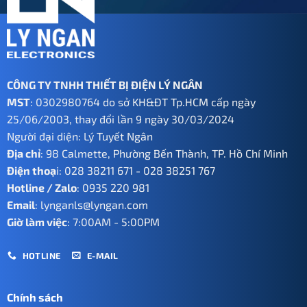
CÔNG TY TNHH THIẾT BỊ ĐIỆN LÝ NGÂN
MST
: 0302980764 do sở KH&ĐT Tp.HCM cấp ngày
25/06/2003, thay đổi lần 9 ngày 30/03/2024
Người đại diện: Lý Tuyết Ngân
Địa chỉ
: 98 Calmette, Phường Bến Thành, TP. Hồ Chí Minh
Điện thoạ
i:
028 38211 671
-
028 38251 767
Hotline / Zalo
:
0935 220 981
Email
:
lynganls@lyngan.com
Giờ làm việc
: 7:00AM - 5:00PM
HOTLINE
E-MAIL
Chính sách