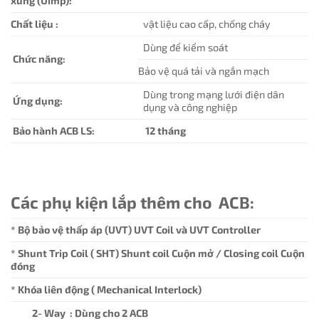
xung (Uimp):
Chất liệu :
vật liệu cao cấp, chống cháy
Dùng để kiểm soát
Chức năng:
Bảo vệ quá tải và ngắn mạch
Dùng trong mạng lưới điện dân
Ứng dụng:
dụng và công nghiệp
Bảo hành ACB LS:
12 tháng
Các phụ kiện lắp thêm cho ACB:
* Bộ bảo vệ thấp áp (UVT) UVT Coil và UVT Controller
* Shunt Trip Coil ( SHT) Shunt coil Cuộn mở / Closing coil Cuộn
đóng
* Khóa liên động ( Mechanical Interlock)
2- Way : Dùng cho 2 ACB