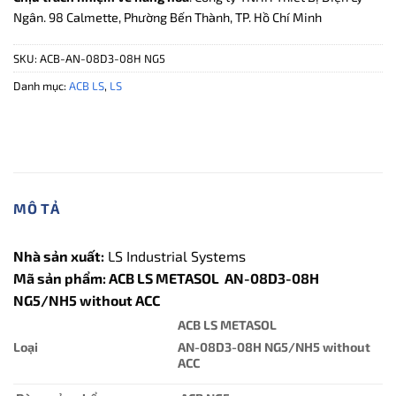
Ngân. 98 Calmette, Phường Bến Thành, TP. Hồ Chí Minh
SKU:
ACB-AN-08D3-08H NG5
Danh mục:
ACB LS
,
LS
MÔ TẢ
Nhà sản xuất:
LS Industrial Systems
Mã sản phẩm: ACB LS METASOL AN-08D3-08H
NG5/NH5 without ACC
ACB LS METASOL
Loại
AN-08D3-08H NG5/NH5 without
ACC