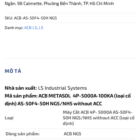
Ngân. 98 Calmette, Phường Bến Thành, TP. Hồ Chí Minh
SKU:
ACB-AS-50F4-50H NG5
Danh mục:
ACB LS
,
LS
MÔ TẢ
Nhà sản xuất:
LS Industrial Systems
Mã sản phẩm: ACB METASOL 4P-5000A-100KA (loại cố
định) AS-50F4-50H NG5/NH5 without ACC
Máy Cắt ACB 4P- 500
0A AS-50F4-
Loại
50H NG5/NH5 without ACC (loại cố
định)
Dòng sản phẩm:
ACB NG5