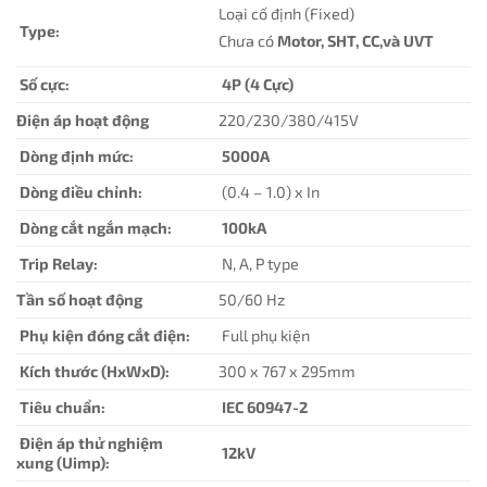
Loại cố định (Fixed)
Type:
Chưa có
Motor, SHT, CC,và UVT
Số cực:
4P (4 Cực)
Điện áp hoạt động
220/230/380/415V
Dòng định mức:
5000A
Dòng điều chỉnh:
(0.4 – 1.0) x In
Dòng cắt ngắn mạch:
100kA
Trip Relay:
N, A, P type
Tần số hoạt động
50/60 Hz
Phụ kiện đóng cắt điện:
Full phụ kiện
Kích thước (HxWxD):
300 x 767 x 295mm
Tiêu chuẩn:
IEC 60947-2
Điện áp thử nghiệm
12kV
xung (Uimp):