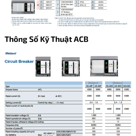
Thông Số Kỹ Thuật ACB