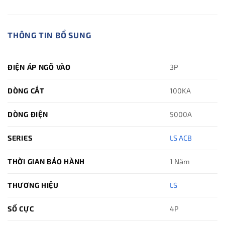
THÔNG TIN BỔ SUNG
ĐIỆN ÁP NGÕ VÀO
3P
DÒNG CẮT
100KA
DÒNG ĐIỆN
5000A
SERIES
LS ACB
THỜI GIAN BẢO HÀNH
1 Năm
THƯƠNG HIỆU
LS
SỐ CỰC
4P