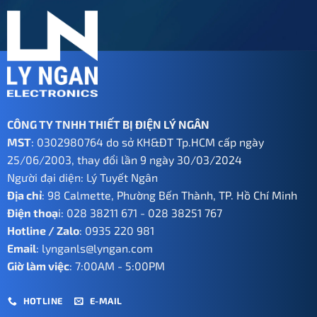
CÔNG TY TNHH THIẾT BỊ ĐIỆN LÝ NGÂN
MST
: 0302980764 do sở KH&ĐT Tp.HCM cấp ngày
25/06/2003, thay đổi lần 9 ngày 30/03/2024
Người đại diện: Lý Tuyết Ngân
Địa chỉ
: 98 Calmette, Phường Bến Thành, TP. Hồ Chí Minh
Điện thoạ
i:
028 38211 671
-
028 38251 767
Hotline / Zalo
:
0935 220 981
Email
:
lynganls@lyngan.com
Giờ làm việc
: 7:00AM - 5:00PM
HOTLINE
E-MAIL