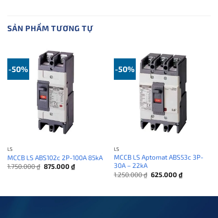
SẢN PHẨM TƯƠNG TỰ
-50%
-50%
LS
LS
MCCB LS Aptomat ABS53c 3P-
MCCB LS ABS102c 2P-100A 85kA
30A – 22kA
Giá
Giá
1.750.000
₫
875.000
₫
gốc
hiện
Giá
Giá
1.250.000
₫
625.000
₫
là:
tại
gốc
hiện
1.750.000 ₫.
là:
là:
tại
875.000 ₫.
1.250.000 ₫.
là:
625.000 ₫.