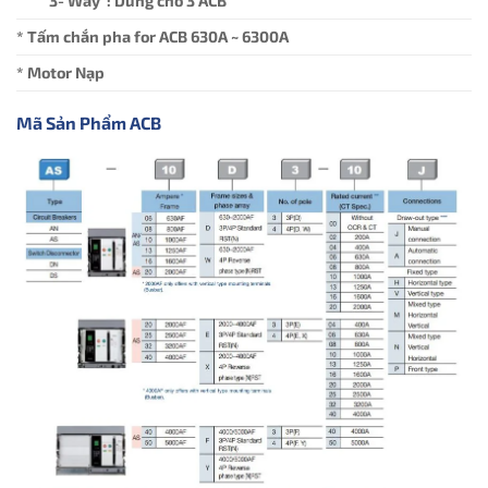
3- Way : Dùng cho 3 ACB
* Tấm chắn pha for ACB 630A ~ 6300A
* Motor Nạp
Mã Sản Phẩm ACB