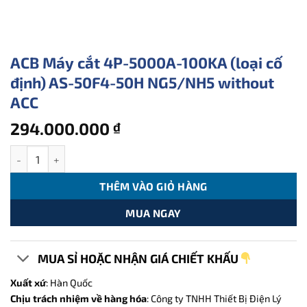
ACB Máy cắt 4P-5000A-100KA (loại cố
định) AS-50F4-50H NG5/NH5 without
ACC
294.000.000
₫
ACB Máy cắt 4P-5000A-100KA (loại cố định) AS-50F4-50H NG5/N
THÊM VÀO GIỎ HÀNG
MUA NGAY
MUA SỈ HOẶC NHẬN GIÁ CHIẾT KHẤU
Xuất xứ
: Hàn Quốc
Chịu trách nhiệm về hàng hóa
: Công ty TNHH Thiết Bị Điện Lý