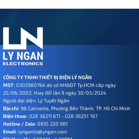
1.750.000 ₫.
là:
875.000 ₫.
CÔNG TY TNHH THIẾT BỊ ĐIỆN LÝ NGÂN
MST
: 0302980764 do sở KH&ĐT Tp.HCM cấp ngày
25/06/2003, thay đổi lần 9 ngày 30/03/2024
Người đại diện: Lý Tuyết Ngân
Địa chỉ
: 98 Calmette, Phường Bến Thành, TP. Hồ Chí Minh
Điện thoạ
i:
028 38211 671
-
028 38251 767
Hotline / Zalo
:
0935 220 981
Email
:
lynganls@lyngan.com