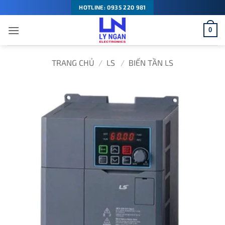
Bỏ
HOTLINE: 0935 220 981
qua
0
nội
dung
TRANG CHỦ
/
LS
/
BIẾN TẦN LS