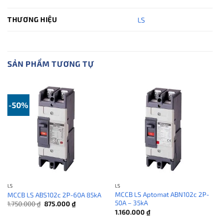
THƯƠNG HIỆU
LS
SẢN PHẨM TƯƠNG TỰ
-50%
LS
LS
MCCB LS Aptomat ABN102c 2P-
MCCB LS ABS102c 2P-60A 85kA
50A – 35kA
Giá
Giá
1.750.000
₫
875.000
₫
gốc
hiện
1.160.000
₫
là:
tại