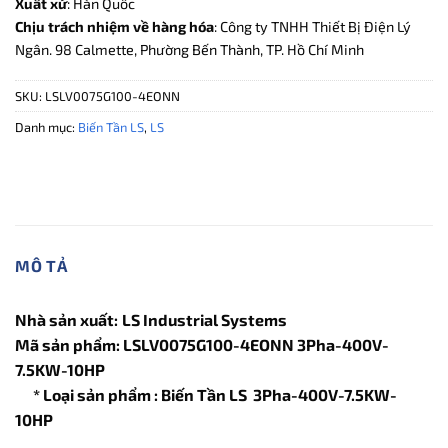
Xuất xứ
: Hàn Quốc
Chịu trách nhiệm về hàng hóa
: Công ty TNHH Thiết Bị Điện Lý
Ngân. 98 Calmette, Phường Bến Thành, TP. Hồ Chí Minh
SKU:
LSLV0075G100-4EONN
Danh mục:
Biến Tần LS
,
LS
MÔ TẢ
Nhà sản xuất:
LS Industrial Systems
Mã sản phẩm: LSLV0075G100-4EONN 3Pha-400V-
7.5KW-10HP
* Loại sản phẩm : Biến Tần LS 3Pha-400V-7.5KW-
10HP