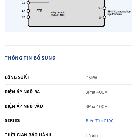
THÔNG TIN BỔ SUNG
CÔNG SUẤT
7.5kW
ĐIỆN ÁP NGÕ RA
3Pha 400V
ĐIỆN ÁP NGÕ VÀO
3Pha 400V
SERIES
Biến Tần G100
THỜI GIAN BẢO HÀNH
1 Năm