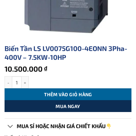
Biến Tần LS LV0075G100-4EONN 3Pha-
400V – 7.5KW-10HP
10.500.000
₫
Biến Tần LS LV0075G100-4EONN 3Pha-400V - 7.5KW-10HP số lư
THÊM VÀO GIỎ HÀNG
MUA NGAY
MUA SỈ HOẶC NHẬN GIÁ CHIẾT KHẤU