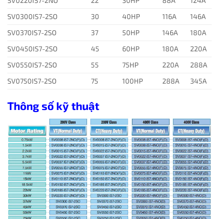
SV0220IS7-2NO
22
30HP
88A
124A
SV0300IS7-2SO
30
40HP
116A
146A
SV0370IS7-2SO
37
50HP
146A
180A
SV0450IS7-2SO
45
60HP
180A
220A
SV0550IS7-2SO
55
75HP
220A
288A
SV0750IS7-2SO
75
100HP
288A
345A
Thông số kỹ thuật