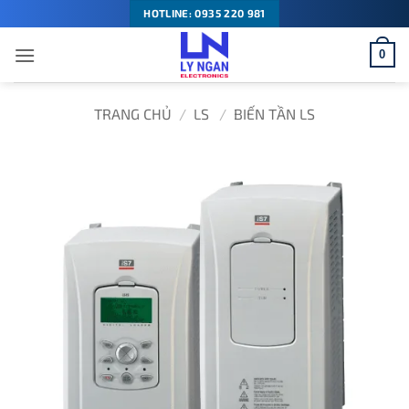
Bỏ
HOTLINE: 0935 220 981
qua
0
nội
dung
TRANG CHỦ
/
LS
/
BIẾN TẦN LS