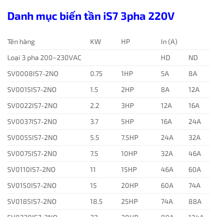
Danh mục biến tần iS7 3pha 220V
Tên hàng
KW
HP
In (A)
Loại 3 pha 200~230VAC
HD
ND
SV0008IS7-2NO
0.75
1HP
5A
8A
SV0015IS7-2NO
1.5
2HP
8A
12A
SV0022IS7-2NO
2.2
3HP
12A
16A
SV0037IS7-2NO
3.7
5HP
16A
24A
SV0055IS7-2NO
5.5
7.5HP
24A
32A
SV0075IS7-2NO
7.5
10HP
32A
46A
SV0110IS7-2NO
11
15HP
46A
60A
SV0150IS7-2NO
15
20HP
60A
74A
SV0185IS7-2NO
18.5
25HP
74A
88A