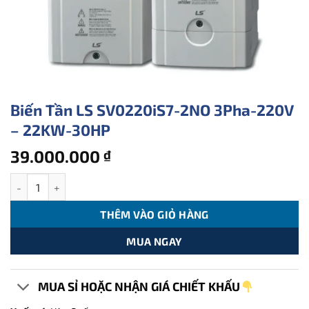
Biến Tần LS SV0220iS7-2NO 3Pha-220V
– 22KW-30HP
39.000.000
₫
Biến Tần LS SV0220iS7-2NO 3Pha-220V - 22KW-30HP số lượng
THÊM VÀO GIỎ HÀNG
MUA NGAY
MUA SỈ HOẶC NHẬN GIÁ CHIẾT KHẤU