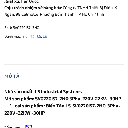
Xuất xứ
: Hàn Quốc
Chịu trách nhiệm về hàng hóa
: Công ty TNHH Thiết Bị Điện Lý
Ngân. 98 Calmette, Phường Bến Thành, TP. Hồ Chí Minh
SKU:
SV0220iS7-2NO
Danh mục:
Biến Tần LS
,
LS
MÔ TẢ
Nhà sản xuất:
LS Industrial Systems
Mã sản phẩm: SV0220iS7-2NO 3Pha-220V-22KW-30HP
* Loại sản phẩm : Biến Tần LS SV0220iS7-2NO 3Pha-
220V -22KW -30HP
IS7
* Series :