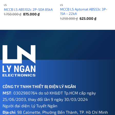
LS
LS
MCCB LS Aptomat ABS53c 3P-
MCCB LS ABS102c 2P-50A 85kA
15A – 22kA
Giá
Giá
1.750.000
₫
875.000
₫
gốc
hiện
Giá
Giá
1.250.000
₫
625.000
₫
là:
tại
gốc
hiện
1.750.000 ₫.
là:
là:
tại
875.000 ₫.
1.250.000 ₫.
là:
625.000 ₫.
CÔNG TY TNHH THIẾT BỊ ĐIỆN LÝ NGÂN
MST
: 0302980764 do sở KH&ĐT Tp.HCM cấp ngày
25/06/2003, thay đổi lần 9 ngày 30/03/2024
Người đại diện: Lý Tuyết Ngân
Địa chỉ
: 98 Calmette, Phường Bến Thành, TP. Hồ Chí Minh