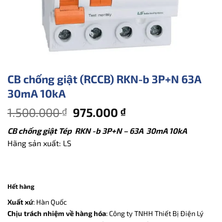
CB chống giật (RCCB) RKN-b 3P+N 63A
30mA 10kA
Giá
Giá
1.500.000
975.000
₫
₫
gốc
hiện
CB chống giật Tép RKN -b 3P+N – 63A 30mA 10kA
là:
tại
Hãng sản xuất: LS
1.500.000 ₫.
là:
975.000 ₫.
Hết hàng
Xuất xứ
: Hàn Quốc
Chịu trách nhiệm về hàng hóa
: Công ty TNHH Thiết Bị Điện Lý