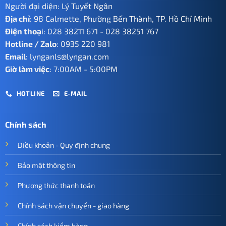
Người đại diện: Lý Tuyết Ngân
Địa chỉ
: 98 Calmette, Phường Bến Thành, TP. Hồ Chí Minh
Điện thoạ
i:
028 38211 671
-
028 38251 767
Hotline / Zalo
:
0935 220 981
Email
:
lynganls@lyngan.com
Giờ làm việc
: 7:00AM - 5:00PM
HOTLINE
E-MAIL
Chính sách
Điều khoản - Quy định chung
Bảo mật thông tin
Phương thức thanh toán
Chính sách vận chuyển - giao hàng
Chính sách kiểm hàng