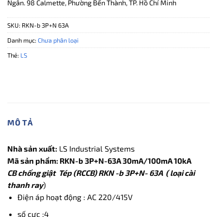
Ngân. 98 Calmette, Phường Bến Thành, TP. Hồ Chí Minh
SKU:
RKN-b 3P+N 63A
Danh mục:
Chưa phân loại
Thẻ:
LS
MÔ TẢ
Nhà sản xuất:
LS Industrial Systems
Mã sản phẩm: RKN-b 3P+N-63A 30mA/100mA 10kA
CB chống giật Tép (RCCB) RKN -b 3P+N- 63A ( loại cài
thanh ray
)
Điện áp hoạt động : AC 220/415V
số cực :4