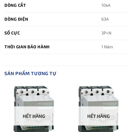
DÒNG CẮT
10kA
DÒNG ĐIỆN
63A
SỐ CỰC
3P+N
THỜI GIAN BẢO HÀNH
1 Năm
SẢN PHẨM TƯƠNG TỰ
HẾT HÀNG
HẾT HÀNG