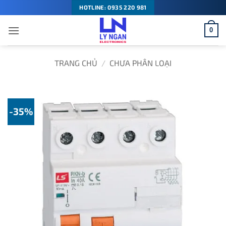
Bỏ
HOTLINE: 0935 220 981
qua
0
nội
dung
TRANG CHỦ
/
CHƯA PHÂN LOẠI
-35%