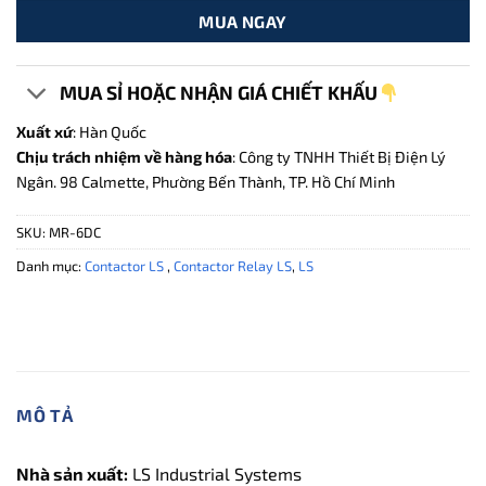
MUA NGAY
MUA SỈ HOẶC NHẬN GIÁ CHIẾT KHẤU
Xuất xứ
: Hàn Quốc
Chịu trách nhiệm về hàng hóa
: Công ty TNHH Thiết Bị Điện Lý
Ngân. 98 Calmette, Phường Bến Thành, TP. Hồ Chí Minh
SKU:
MR-6DC
Danh mục:
Contactor LS
,
Contactor Relay LS
,
LS
MÔ TẢ
Nhà sản xuất:
LS Industrial Systems