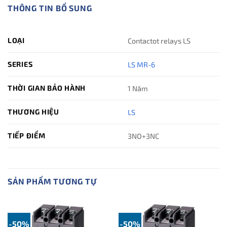
THÔNG TIN BỔ SUNG
LOẠI
Contactot relays LS
SERIES
LS MR-6
THỜI GIAN BẢO HÀNH
1 Năm
THƯƠNG HIỆU
LS
TIẾP ĐIỂM
3NO+3NC
SẢN PHẨM TƯƠNG TỰ
-50%
-50%