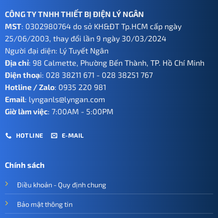
CÔNG TY TNHH THIẾT BỊ ĐIỆN LÝ NGÂN
MST
: 0302980764 do sở KH&ĐT Tp.HCM cấp ngày
25/06/2003, thay đổi lần 9 ngày 30/03/2024
Người đại diện: Lý Tuyết Ngân
Địa chỉ
: 98 Calmette, Phường Bến Thành, TP. Hồ Chí Minh
Điện thoạ
i:
028 38211 671
-
028 38251 767
Hotline / Zalo
:
0935 220 981
Email
:
lynganls@lyngan.com
Giờ làm việc
: 7:00AM - 5:00PM
HOTLINE
E-MAIL
Chính sách
Điều khoản - Quy định chung
Bảo mật thông tin