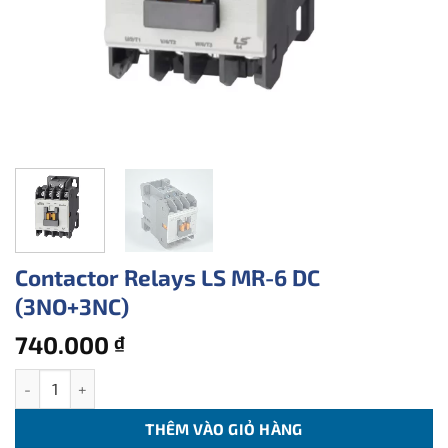
Contactor Relays LS MR-6 DC
(3NO+3NC)
740.000
₫
Contactor Relays LS MR-6 DC (3NO+3NC) số lượng
THÊM VÀO GIỎ HÀNG