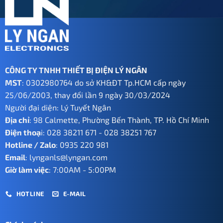
CÔNG TY TNHH THIẾT BỊ ĐIỆN LÝ NGÂN
MST
: 0302980764 do sở KH&ĐT Tp.HCM cấp ngày
25/06/2003, thay đổi lần 9 ngày 30/03/2024
Người đại diện: Lý Tuyết Ngân
Địa chỉ
: 98 Calmette, Phường Bến Thành, TP. Hồ Chí Minh
Điện thoạ
i:
028 38211 671
-
028 38251 767
Hotline / Zalo
:
0935 220 981
Email
:
lynganls@lyngan.com
Giờ làm việc
: 7:00AM - 5:00PM
HOTLINE
E-MAIL