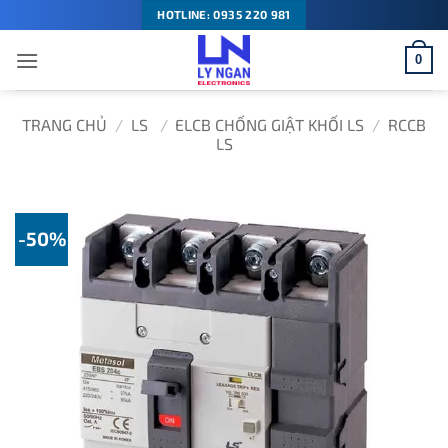
Bỏ
HOTLINE: 0935 220 981
qua
0
nội
dung
TRANG CHỦ
/
LS
/
ELCB CHỐNG GIẬT KHỐI LS
/
RCCB
LS
-50%