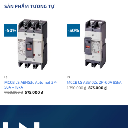
SẢN PHẨM TƯƠNG TỰ
-50%
-50%
LS
LS
MCCB LS ABN53c Aptomat 3P-
MCCB LS ABS102c 2P-60A 85kA
50A – 18kA
Giá
Giá
1.750.000
₫
875.000
₫
gốc
hiện
Giá
Giá
1.150.000
₫
575.000
₫
là:
tại
gốc
hiện
1.750.000 ₫.
là:
là:
tại
875.000 ₫.
1.150.000 ₫.
là:
575.000 ₫.