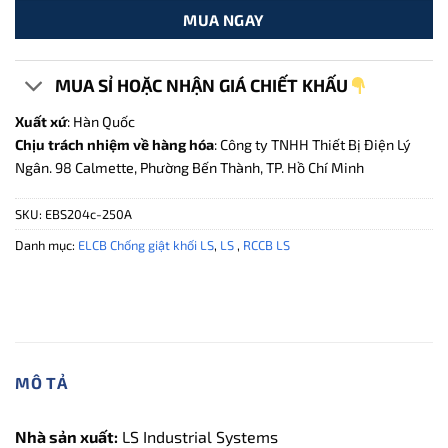
MUA NGAY
MUA SỈ HOẶC NHẬN GIÁ CHIẾT KHẤU
Xuất xứ
: Hàn Quốc
Chịu trách nhiệm về hàng hóa
: Công ty TNHH Thiết Bị Điện Lý
Ngân. 98 Calmette, Phường Bến Thành, TP. Hồ Chí Minh
SKU:
EBS204c-250A
Danh mục:
ELCB Chống giật khối LS
,
LS
,
RCCB LS
MÔ TẢ
Nhà sản xuất:
LS Industrial Systems