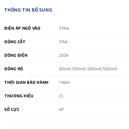
THÔNG TIN BỔ SUNG
ĐIỆN ÁP NGÕ VÀO
3 Pha
DÒNG CẮT
37kA
DÒNG ĐIỆN
250A
DÒNG RÒ
30mA/100mA/200mA/500mA
THỜI GIAN BẢO HÀNH
1 Năm
THƯƠNG HIỆU
LS
SỐ CỰC
4P