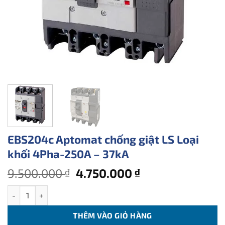
EBS204c Aptomat chống giật LS Loại
khối 4Pha-250A – 37kA
Giá
Giá
9.500.000
4.750.000
₫
₫
gốc
hiện
EBS204c Aptomat chống giật LS Loại khối 4Pha-250A - 37kA số l
là:
tại
9.500.000 ₫.
là:
THÊM VÀO GIỎ HÀNG
4.750.000 ₫.