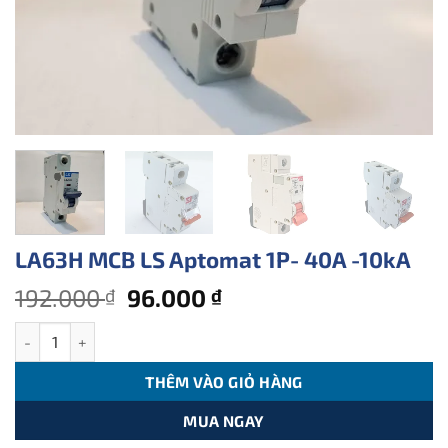
LA63H MCB LS Aptomat 1P- 40A -10kA
Giá
Giá
192.000
96.000
₫
₫
gốc
hiện
LA63H MCB LS Aptomat 1P- 40A -10kA số lượng
là:
tại
192.000 ₫.
là:
THÊM VÀO GIỎ HÀNG
96.000 ₫.
MUA NGAY