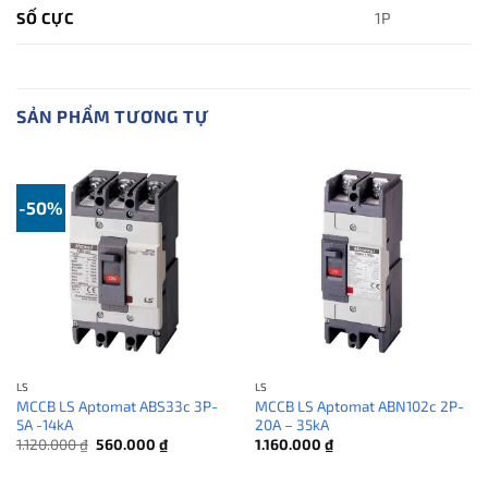
SỐ CỰC
1P
SẢN PHẨM TƯƠNG TỰ
-50%
LS
LS
MCCB LS Aptomat ABS33c 3P-
MCCB LS Aptomat ABN102c 2P-
5A -14kA
20A – 35kA
Giá
Giá
1.120.000
₫
560.000
₫
1.160.000
₫
gốc
hiện
là:
tại
1.120.000 ₫.
là: