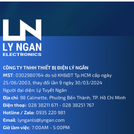
560.000 ₫.
CÔNG TY TNHH THIẾT BỊ ĐIỆN LÝ NGÂN
MST
: 0302980764 do sở KH&ĐT Tp.HCM cấp ngày
25/06/2003, thay đổi lần 9 ngày 30/03/2024
Người đại diện: Lý Tuyết Ngân
Địa chỉ
: 98 Calmette, Phường Bến Thành, TP. Hồ Chí Minh
Điện thoạ
i:
028 38211 671
-
028 38251 767
Hotline / Zalo
:
0935 220 981
Email
:
lynganls@lyngan.com
Giờ làm việc
: 7:00AM - 5:00PM