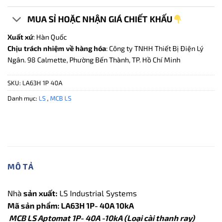
MUA SỈ HOẶC NHẬN GIÁ CHIẾT KHẤU
Xuất xứ
: Hàn Quốc
Chịu trách nhiệm về hàng hóa
: Công ty TNHH Thiết Bị Điện Lý
Ngân. 98 Calmette, Phường Bến Thành, TP. Hồ Chí Minh
SKU:
LA63H 1P 40A
Danh mục:
LS
,
MCB LS
MÔ TẢ
Nhà
sản xuất:
LS Industrial Systems
Mã sản phẩm: LA63H 1P- 40A 10kA
MCB LS Aptomat 1P- 40A -10kA (Loại cài thanh ray)