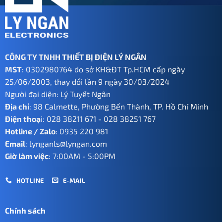
CÔNG TY TNHH THIẾT BỊ ĐIỆN LÝ NGÂN
MST
: 0302980764 do sở KH&ĐT Tp.HCM cấp ngày
25/06/2003, thay đổi lần 9 ngày 30/03/2024
Người đại diện: Lý Tuyết Ngân
Địa chỉ
: 98 Calmette, Phường Bến Thành, TP. Hồ Chí Minh
Điện thoạ
i:
028 38211 671
-
028 38251 767
Hotline / Zalo
:
0935 220 981
Email
:
lynganls@lyngan.com
Giờ làm việc
: 7:00AM - 5:00PM
HOTLINE
E-MAIL
Chính sách