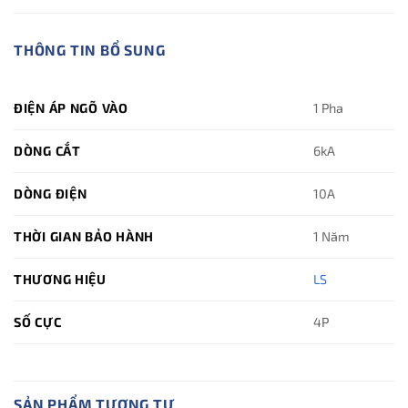
THÔNG TIN BỔ SUNG
ĐIỆN ÁP NGÕ VÀO
1 Pha
DÒNG CẮT
6kA
DÒNG ĐIỆN
10A
THỜI GIAN BẢO HÀNH
1 Năm
THƯƠNG HIỆU
LS
SỐ CỰC
4P
SẢN PHẨM TƯƠNG TỰ