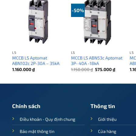
-50%
LS
LS
LS
MCCB LS Aptomat
MCCB LS ABN53c Aptomat
MC
A
ABN102c 2P-30A – 35kA
3P- 40A -18kA
AB
Giá
Giá
Giá
1.160.000
₫
1.150.000
₫
575.000
₫
1.
hiện
gốc
hiện
tại
là:
tại
₫.
là:
1.150.000 ₫.
là:
640.000 ₫.
575.000 ₫.
Chính sách
Thông tin
Điều khoản - Quy định chung
Giới thiệu
Bảo mật thông tin
Cửa hàng