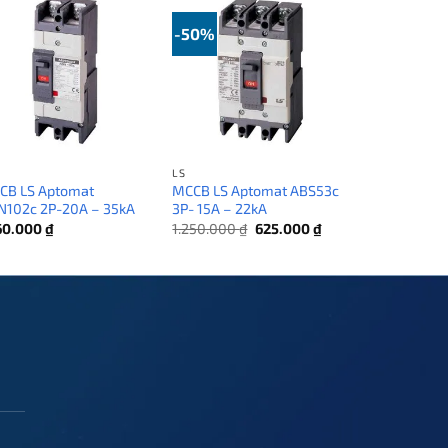
-50%
LS
CB LS Aptomat
MCCB LS Aptomat ABS53c
N102c 2P-20A – 35kA
3P- 15A – 22kA
Giá
Giá
160.000
₫
1.250.000
₫
625.000
₫
gốc
hiện
là:
tại
1.250.000 ₫.
là:
625.000 ₫.