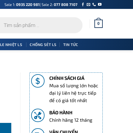
Sale 1:
0935 220 981
| Sale 2:
077 808 7107
0
 LE NHIỆT LS
CHỐNG SÉT LS
TIN TỨC
CHÍNH SÁCH GIÁ
Mua số lượng lớn hoặc
đại lý liên hệ trực tiếp
để có giá tốt nhất
BẢO HÀNH
g
Chính hãng 12 tháng
VẬN CHUYỂN