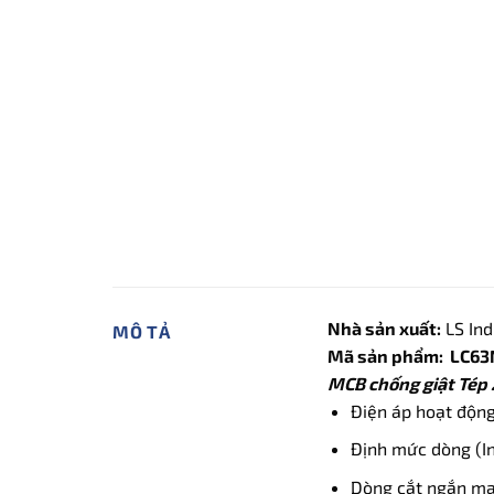
Nhà sản xuất:
LS Ind
MÔ TẢ
Mã sản phẩm: LC63
MCB chống giật Tép 
Điện áp hoạt động
Định mức dòng (In
Dòng cắt ngắn mạc