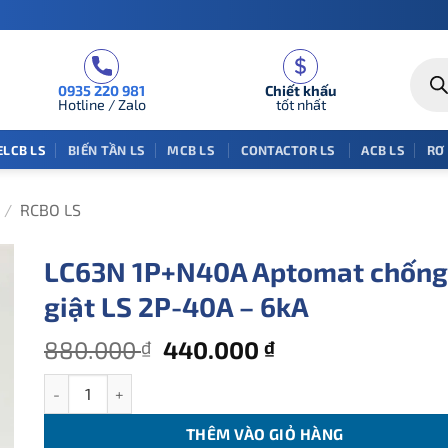
Tìm
kiếm
0935 220 981
Chiết khấu
sản
phẩm
Hotline / Zalo
tốt nhất
ELCB LS
BIẾN TẦN LS
MCB LS
CONTACTOR LS
ACB LS
RƠ
/
RCBO LS
LC63N 1P+N40A Aptomat chống
giật LS 2P-40A – 6kA
Giá
Giá
880.000
440.000
₫
₫
gốc
hiện
LC63N 1P+N40A Aptomat chống giật LS 2P-40A - 6kA số lượn
là:
tại
880.000 ₫.
là:
THÊM VÀO GIỎ HÀNG
440.000 ₫.