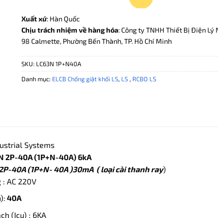
Xuất xứ
: Hàn Quốc
Chịu trách nhiệm về hàng hóa
: Công ty TNHH Thiết Bị Điện Lý 
98 Calmette, Phường Bến Thành, TP. Hồ Chí Minh
SKU:
LC63N 1P+N40A
Danh mục:
ELCB Chống giật khối LS
,
LS
,
RCBO LS
ustrial Systems
N 2P-40A (1P+N-40A) 6kA
2P-40A (1P+N- 40A )30mA ( loại cài thanh ray
)
 : AC 220V
):
40A
h (Icu) : 6KA