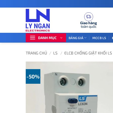
Bỏ
qua
nội
dung
Giao hàng
toàn quốc
DANH MỤC
BẢNG GIÁ
MCCB LS
TRANG CHỦ
/
LS
/
ELCB CHỐNG GIẬT KHỐI LS
-50%