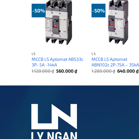
-50%
-50%
LS
LS
MCCB LS Aptomat ABS33c
MCCB LS Aptomat
3P- 5A -14kA
ABN102c 2P-75A – 35k
Giá
Giá
Giá
1.120.000
₫
560.000
₫
1.280.000
₫
640.000
₫
gốc
hiện
gốc
là:
tại
là:
1.120.000 ₫.
là:
1.280.000 
560.000 ₫.