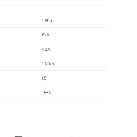
1 Pha
6kA
40A
1 Năm
LS
1P+N