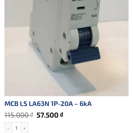
MCB LS LA63N 1P-20A – 6kA
Giá
Giá
115.000
57.500
₫
₫
gốc
hiện
MCB LS LA63N 1P-20A - 6kA số lượng
là:
tại