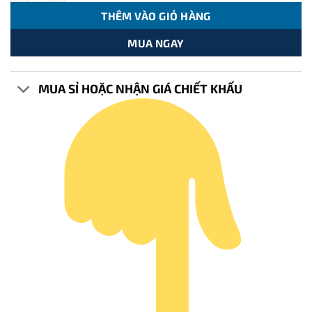
115.000 ₫.
là:
THÊM VÀO GIỎ HÀNG
57.500 ₫.
MUA NGAY
MUA SỈ HOẶC NHẬN GIÁ CHIẾT KHẤU