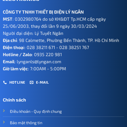
CÔNG TY TNHH THIẾT BỊ ĐIỆN LÝ NGÂN
MST
: 0302980764 do sở KH&ĐT Tp.HCM cấp ngày
25/06/2003, thay đổi lần 9 ngày 30/03/2024
Người đại diện: Lý Tuyết Ngân
Địa chỉ
: 98 Calmette, Phường Bến Thành, TP. Hồ Chí Minh
Điện thoạ
i:
028 38211 671
-
028 38251 767
Hotline / Zalo
:
0935 220 981
Email
:
lynganls@lyngan.com
Giờ làm việc
: 7:00AM - 5:00PM
HOTLINE
E-MAIL
Chính sách
Điều khoản - Quy định chung
Bảo mật thông tin