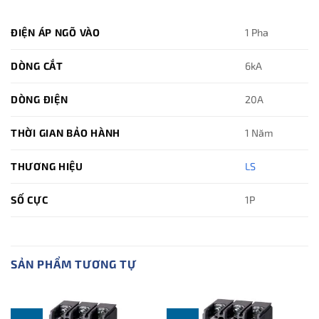
ĐIỆN ÁP NGÕ VÀO
1 Pha
DÒNG CẮT
6kA
DÒNG ĐIỆN
20A
THỜI GIAN BẢO HÀNH
1 Năm
THƯƠNG HIỆU
LS
SỐ CỰC
1P
SẢN PHẨM TƯƠNG TỰ