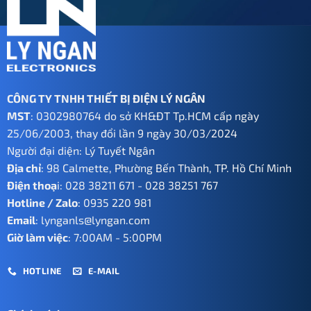
CÔNG TY TNHH THIẾT BỊ ĐIỆN LÝ NGÂN
MST
: 0302980764 do sở KH&ĐT Tp.HCM cấp ngày
25/06/2003, thay đổi lần 9 ngày 30/03/2024
Người đại diện: Lý Tuyết Ngân
Địa chỉ
: 98 Calmette, Phường Bến Thành, TP. Hồ Chí Minh
Điện thoạ
i:
028 38211 671
-
028 38251 767
Hotline / Zalo
:
0935 220 981
Email
:
lynganls@lyngan.com
Giờ làm việc
: 7:00AM - 5:00PM
HOTLINE
E-MAIL