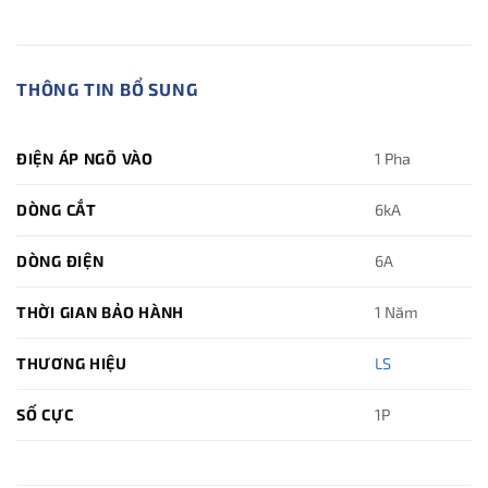
THÔNG TIN BỔ SUNG
ĐIỆN ÁP NGÕ VÀO
1 Pha
DÒNG CẮT
6kA
DÒNG ĐIỆN
6A
THỜI GIAN BẢO HÀNH
1 Năm
THƯƠNG HIỆU
LS
SỐ CỰC
1P