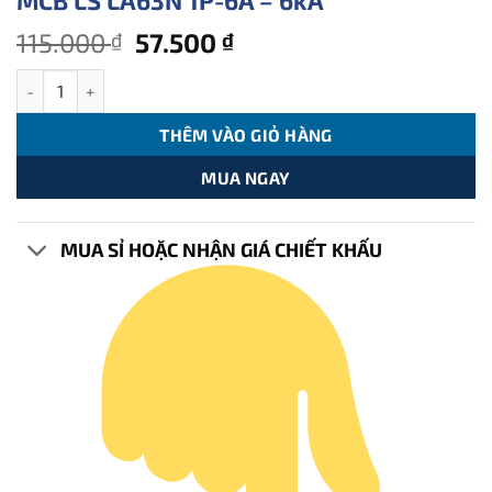
MCB LS LA63N 1P-6A – 6kA
Giá
Giá
115.000
57.500
₫
₫
gốc
hiện
MCB LS LA63N 1P-6A - 6kA số lượng
là:
tại
115.000 ₫.
là:
THÊM VÀO GIỎ HÀNG
57.500 ₫.
MUA NGAY
MUA SỈ HOẶC NHẬN GIÁ CHIẾT KHẤU