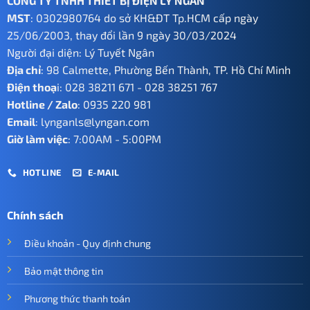
CÔNG TY TNHH THIẾT BỊ ĐIỆN LÝ NGÂN
MST
: 0302980764 do sở KH&ĐT Tp.HCM cấp ngày
25/06/2003, thay đổi lần 9 ngày 30/03/2024
Người đại diện: Lý Tuyết Ngân
Địa chỉ
: 98 Calmette, Phường Bến Thành, TP. Hồ Chí Minh
Điện thoạ
i:
028 38211 671
-
028 38251 767
Hotline / Zalo
:
0935 220 981
Email
:
lynganls@lyngan.com
Giờ làm việc
: 7:00AM - 5:00PM
HOTLINE
E-MAIL
Chính sách
Điều khoản - Quy định chung
Bảo mật thông tin
Phương thức thanh toán