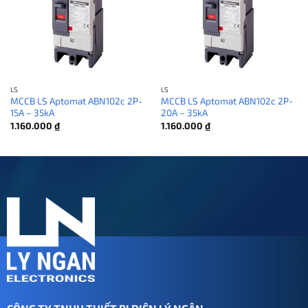
LS
LS
MCCB LS Aptomat ABN102c 2P-
MCCB LS Aptomat ABN102c 2P-
15A – 35kA
20A – 35kA
1.160.000
₫
1.160.000
₫