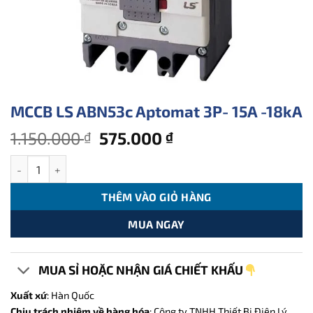
MCCB LS ABN53c Aptomat 3P- 15A -18kA
Giá
Giá
1.150.000
575.000
₫
₫
gốc
hiện
MCCB LS ABN53c Aptomat 3P- 15A -18kA số lượng
là:
tại
1.150.000 ₫.
là:
THÊM VÀO GIỎ HÀNG
575.000 ₫.
MUA NGAY
MUA SỈ HOẶC NHẬN GIÁ CHIẾT KHẤU
Xuất xứ
: Hàn Quốc
Chịu trách nhiệm về hàng hóa
: Công ty TNHH Thiết Bị Điện Lý