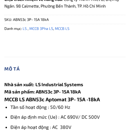
Ngân. 98 Calmette, Phường Bến Thành, TP. Hồ Chí Minh
SKU:
ABN53c 3P- 15A 18kA
Danh mục:
LS
,
MCCB 3Pha LS
,
MCCB LS
MÔ TẢ
Nhà sản xuất:
LS Industrial Systems
Mã sản phẩm: ABN53c 3P- 15A 18kA
MCCB LS ABN53c Aptomat 3P- 15A -18kA
Tần số hoạt động : 50/60 Hz
Điện áp định mức (Ue) : AC 690V/ DC 500V
Điện áp hoạt động : AC 380V