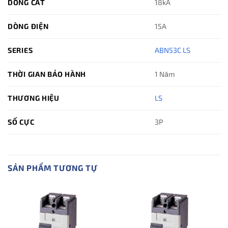
DÒNG CẮT
18kA
DÒNG ĐIỆN
15A
SERIES
ABN53C LS
THỜI GIAN BẢO HÀNH
1 Năm
THƯƠNG HIỆU
LS
SỐ CỰC
3P
SẢN PHẨM TƯƠNG TỰ