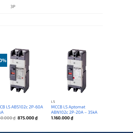
3P
50%
LS
CB LS ABS102c 2P-60A
MCCB LS Aptomat
kA
ABN102c 2P-20A – 35kA
Giá
Giá
750.000
₫
875.000
₫
1.160.000
₫
gốc
hiện
là:
tại
1.750.000 ₫.
là: