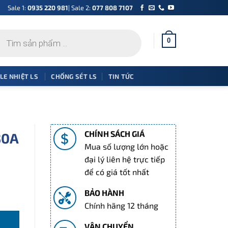
Sale 1:
0935 220 981
| Sale 2:
077 808 7107
0
 LE NHIỆT LS
CHỐNG SÉT LS
TIN TỨC
CHÍNH SÁCH GIÁ
30A
Mua số lượng lớn hoặc
đại lý liên hệ trực tiếp
để có giá tốt nhất
BẢO HÀNH
Chính hãng 12 tháng
VẬN CHUYỂN