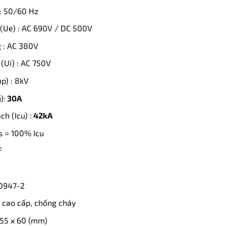
: 50/60 Hz
(Ue) : AC 690V / DC 500V
 : AC 380V
(Ui) : AC 750V
p) : 8kV
):
30A
h (Icu) :
42kA
cs = 100% Icu
F
60947-2
ệu cao cấp, chống cháy
155 x 60 (mm)