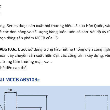
g
i
ng Series được sản xuất bởi thương hiệu LS của Hàn Quốc, sản
 các đơn hàng và số lượng hàng luôn luôn có sẵn. Với độ uy t
chọn dòng sản phẩm MCCB của LS.
ABS 103c
: Được sử dụng trong hầu hết hệ thống điện công ngh
óa, dây chuyền sản xuất hiện đại. các công trình xây dựng, vă
u trung tâm thương mại,..v.v…
thế đến cao thế.
 đặt MCCB ABS103c