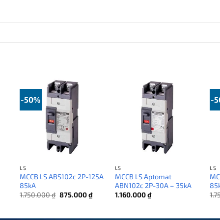
-50%
-
LS
LS
LS
MCCB LS ABS102c 2P-125A
MCCB LS Aptomat
MC
A
85kA
ABN102c 2P-30A – 35kA
85
Giá
Giá
Giá
1.750.000
₫
875.000
₫
1.160.000
₫
1.
hiện
gốc
hiện
tại
là:
tại
₫.
là:
1.750.000 ₫.
là: