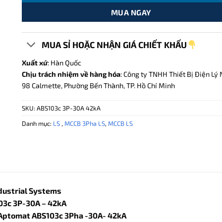
MUA NGAY
MUA SỈ HOẶC NHẬN GIÁ CHIẾT KHẤU
Xuất xứ
: Hàn Quốc
Chịu trách nhiệm về hàng hóa
: Công ty TNHH Thiết Bị Điện Lý 
98 Calmette, Phường Bến Thành, TP. Hồ Chí Minh
SKU:
ABS103c 3P-30A 42kA
Danh mục:
LS
,
MCCB 3Pha LS
,
MCCB LS
dustrial Systems
03c 3P-30A – 42kA
Aptomat ABS103c 3Pha -30A- 42kA