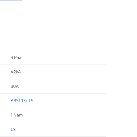
3 Pha
42kA
30A
ABS103c LS
1 Năm
LS