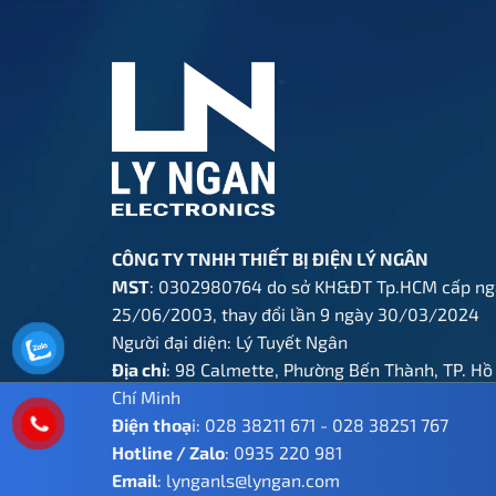
640.000 ₫.
CÔNG TY TNHH THIẾT BỊ ĐIỆN LÝ NGÂN
MST
: 0302980764 do sở KH&ĐT Tp.HCM cấp ng
25/06/2003, thay đổi lần 9 ngày 30/03/2024
Người đại diện: Lý Tuyết Ngân
Địa chỉ
: 98 Calmette, Phường Bến Thành, TP. Hồ
Chí Minh
Điện thoạ
i:
028 38211 671
-
028 38251 767
Hotline / Zalo
:
0935 220 981
Email
:
lynganls@lyngan.com