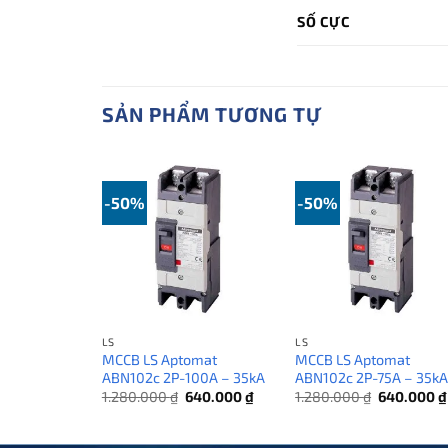
SỐ CỰC
SẢN PHẨM TƯƠNG TỰ
-50%
-50%
LS
LS
MCCB LS Aptomat
MCCB LS Aptomat
ABN102c 2P-100A – 35kA
ABN102c 2P-75A – 35k
Giá
Giá
Giá
1.280.000
₫
640.000
₫
1.280.000
₫
640.000
₫
gốc
hiện
gốc
là:
tại
là:
1.280.000 ₫.
là:
1.280.000 