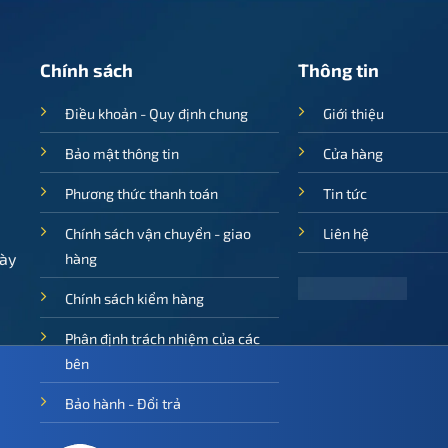
640.000 ₫.
875.000 ₫.
Chính sách
Thông tin
Điều khoản - Quy định chung
Giới thiệu
Bảo mật thông tin
Cửa hàng
Phương thức thanh toán
Tin tức
Chính sách vận chuyển - giao
Liên hệ
ày
hàng
Chính sách kiểm hàng
Phân định trách nhiệm của các
bên
Bảo hành - Đổi trả