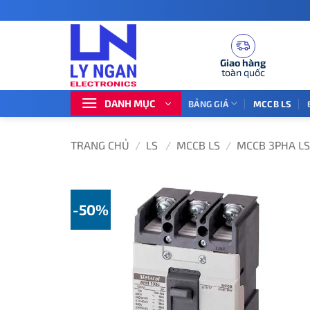
Bỏ
qua
nội
dung
Giao hàng
toàn quốc
DANH MỤC
BẢNG GIÁ
MCCB LS
TRANG CHỦ
/
LS
/
MCCB LS
/
MCCB 3PHA LS
-50%