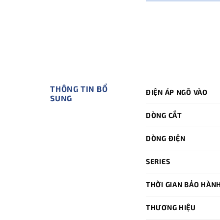
THÔNG TIN BỔ
ĐIỆN ÁP NGÕ VÀO
SUNG
DÒNG CẮT
DÒNG ĐIỆN
SERIES
THỜI GIAN BẢO HÀN
THƯƠNG HIỆU