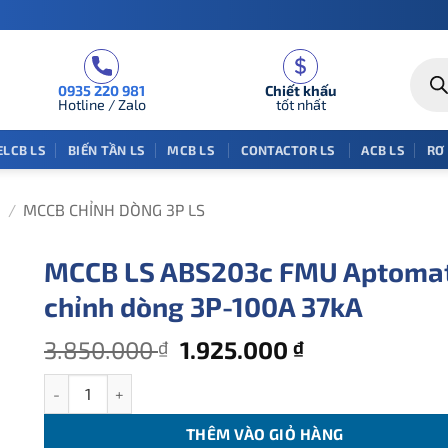
Tìm
kiếm
0935 220 981
Chiết khấu
sản
phẩm
Hotline / Zalo
tốt nhất
ELCB LS
BIẾN TẦN LS
MCB LS
CONTACTOR LS
ACB LS
RƠ
/
MCCB CHỈNH DÒNG 3P LS
MCCB LS ABS203c FMU Aptoma
chỉnh dòng 3P-100A 37kA
Giá
Giá
3.850.000
1.925.000
₫
₫
gốc
hiện
MCCB LS ABS203c FMU Aptomat chỉnh dòng 3P-100A 37kA số
là:
tại
3.850.000 ₫.
là:
THÊM VÀO GIỎ HÀNG
1.925.000 ₫.