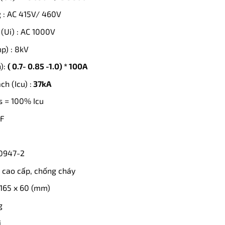
 : AC 415V/ 460V
 (Ui) : AC 1000V
p) : 8kV
):
( 0.7- 0.85 -1.0) * 100
A
h (Icu) :
37kA
cs = 100% Icu
AF
60947-2
ệu cao cấp, chống cháy
 165 x 60 (mm)
g
i