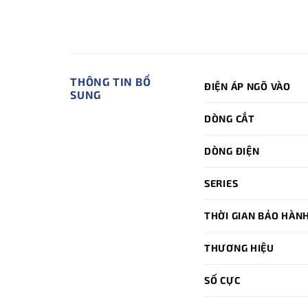
THÔNG TIN BỔ
ĐIỆN ÁP NGÕ VÀO
SUNG
DÒNG CẮT
DÒNG ĐIỆN
SERIES
THỜI GIAN BẢO HÀN
THƯƠNG HIỆU
SỐ CỰC