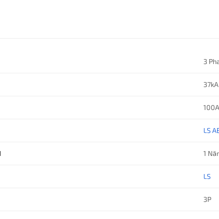
3 Ph
37kA
100
LS A
H
1 N
LS
3P