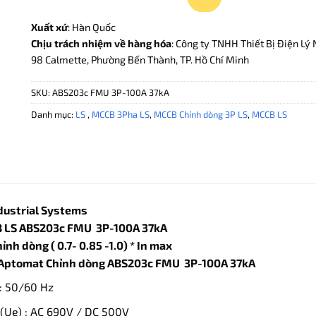
Xuất xứ
: Hàn Quốc
Chịu trách nhiệm về hàng hóa
: Công ty TNHH Thiết Bị Điện Lý 
98 Calmette, Phường Bến Thành, TP. Hồ Chí Minh
SKU:
ABS203c FMU 3P-100A 37kA
Danh mục:
LS
,
MCCB 3Pha LS
,
MCCB Chỉnh dòng 3P LS
,
MCCB LS
dustrial Systems
B LS ABS203c FMU 3P-100
A 37kA
nh dòng ( 0.7- 0.85 -1.0) * In max
 Aptomat Chỉnh dòng ABS203c FMU 3P-100A 37kA
: 50/60 Hz
(Ue) : AC 690V / DC 500V