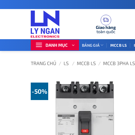
Bỏ
qua
nội
dung
Giao hàng
toàn quốc
DANH MỤC
BẢNG GIÁ
MCCB LS
TRANG CHỦ
/
LS
/
MCCB LS
/
MCCB 3PHA LS
-50%