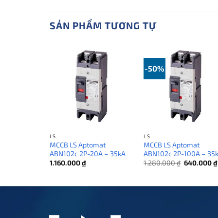
SẢN PHẨM TƯƠNG TỰ
-50%
LS
LS
MCCB LS Aptomat
MCCB LS Aptomat
ABN102c 2P-20A – 35kA
ABN102c 2P-100A – 35
Giá
1.160.000
₫
1.280.000
₫
640.000
₫
gốc
là:
1.280.000 