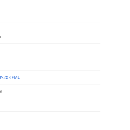
a
A
BS203 FMU
ăm