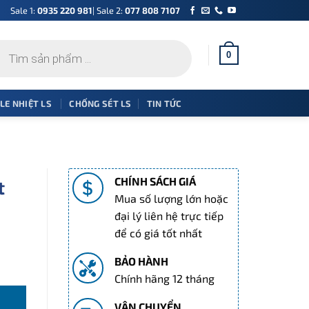
Sale 1:
0935 220 981
| Sale 2:
077 808 7107
0
 LE NHIỆT LS
CHỐNG SÉT LS
TIN TỨC
CHÍNH SÁCH GIÁ
t
Mua số lượng lớn hoặc
đại lý liên hệ trực tiếp
để có giá tốt nhất
BẢO HÀNH
 lượng
Chính hãng 12 tháng
VẬN CHUYỂN