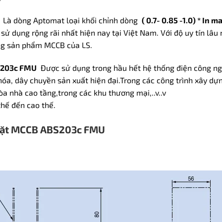
Là dòng Aptomat loại khối chỉnh dòng
( 0.7- 0.85 -1.0) * In m
ử dụng rộng rãi nhất hiện nay tại Việt Nam. Với độ uy tín lâu
ng sản phẩm MCCB của LS.
S203c FMU
Được sử dụng trong hầu hết hệ thống điện công ngh
óa, dây chuyền sản xuất hiện đại.Trong các công trình xây dự
òa nhà cao tầng,trong các khu thương mại,..v..v
thế đến cao thế.
 đặt MCCB ABS203c FMU