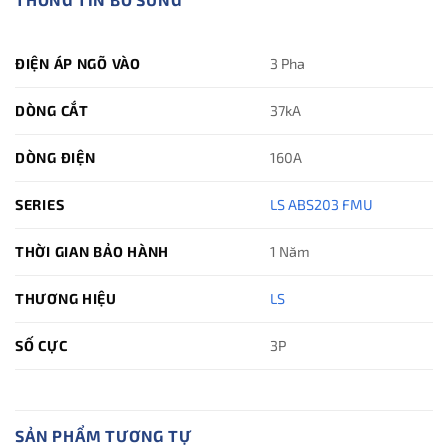
ĐIỆN ÁP NGÕ VÀO
3 Pha
DÒNG CẮT
37kA
DÒNG ĐIỆN
160A
SERIES
LS ABS203 FMU
THỜI GIAN BẢO HÀNH
1 Năm
THƯƠNG HIỆU
LS
SỐ CỰC
3P
SẢN PHẨM TƯƠNG TỰ