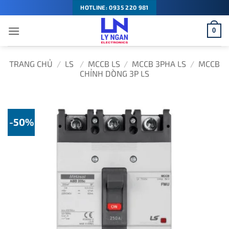
Bỏ
HOTLINE: 0935 220 981
qua
0
nội
dung
TRANG CHỦ
/
LS
/
MCCB LS
/
MCCB 3PHA LS
/
MCCB
CHỈNH DÒNG 3P LS
-50%