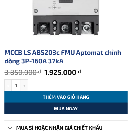
MCCB LS ABS203c FMU Aptomat chỉnh
dòng 3P-160A 37kA
Giá
Giá
3.850.000
1.925.000
₫
₫
gốc
hiện
MCCB LS ABS203c FMU Aptomat chỉnh dòng 3P-160A 37kA số lượ
là:
tại
3.850.000 ₫.
là:
THÊM VÀO GIỎ HÀNG
1.925.000 ₫.
MUA NGAY
MUA SỈ HOẶC NHẬN GIÁ CHIẾT KHẤU