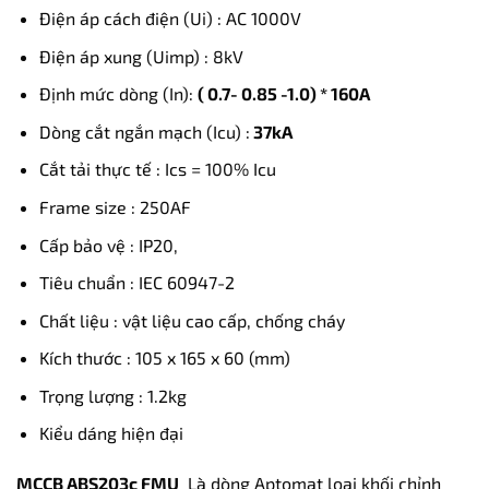
Điện áp cách điện (Ui) : AC 1000V
Điện áp xung (Uimp) : 8kV
Định mức dòng (In):
( 0.7- 0.85 -1.0) * 160
A
Dòng cắt ngắn mạch (Icu) :
37kA
Cắt tải thực tế : Ics = 100% Icu
Frame size : 250AF
Cấp bảo vệ : IP20,
Tiêu chuẩn : IEC 60947-2
Chất liệu : vật liệu cao cấp, chống cháy
Kích thước : 105 x 165 x 60 (mm)
Trọng lượng : 1.2kg
Kiểu dáng hiện đại
MCCB ABS203c FMU
Là dòng Aptomat loại khối chỉnh