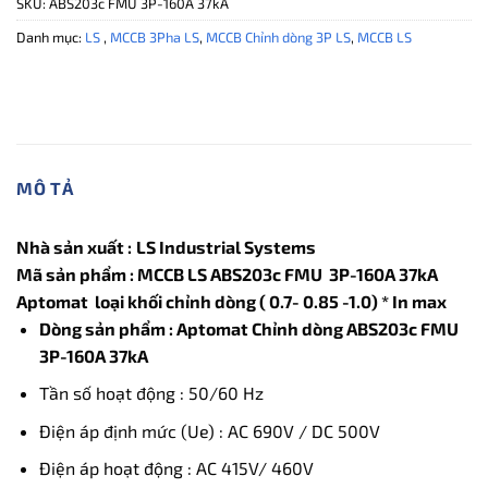
SKU:
ABS203c FMU 3P-160A 37kA
Danh mục:
LS
,
MCCB 3Pha LS
,
MCCB Chỉnh dòng 3P LS
,
MCCB LS
MÔ TẢ
Nhà sản xuất :
LS Industrial Systems
Mã sản phẩm : MCCB LS ABS203c FMU 3P-160
A 37kA
Aptomat loại khối chỉnh dòng ( 0.7- 0.85 -1.0) * In max
Dòng sản phẩm : Aptomat Chỉnh dòng ABS203c FMU
3P-160A 37kA
Tần số hoạt động : 50/60 Hz
Điện áp định mức (Ue) : AC 690V / DC 500V
Điện áp hoạt động : AC 415V/ 460V