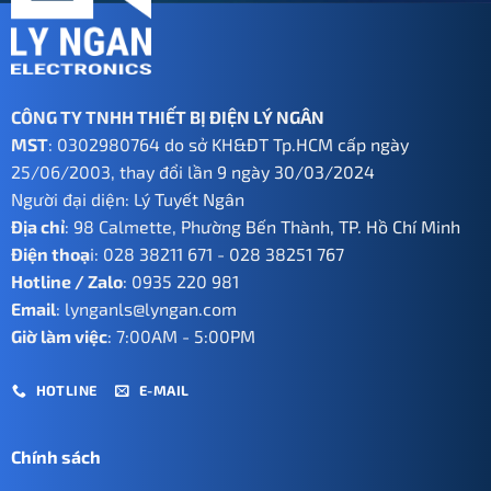
CÔNG TY TNHH THIẾT BỊ ĐIỆN LÝ NGÂN
MST
: 0302980764 do sở KH&ĐT Tp.HCM cấp ngày
25/06/2003, thay đổi lần 9 ngày 30/03/2024
Người đại diện: Lý Tuyết Ngân
Địa chỉ
: 98 Calmette, Phường Bến Thành, TP. Hồ Chí Minh
Điện thoạ
i:
028 38211 671
-
028 38251 767
Hotline / Zalo
:
0935 220 981
Email
:
lynganls@lyngan.com
Giờ làm việc
: 7:00AM - 5:00PM
HOTLINE
E-MAIL
Chính sách