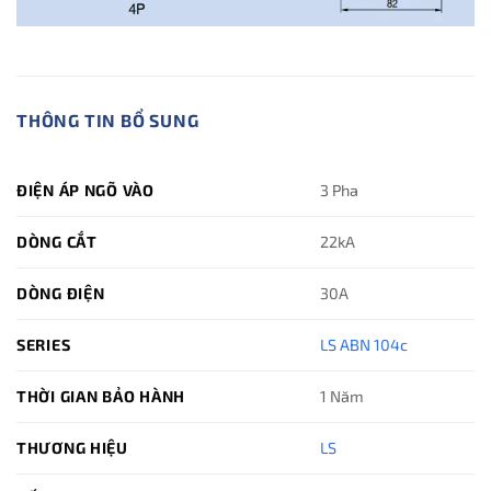
THÔNG TIN BỔ SUNG
ĐIỆN ÁP NGÕ VÀO
3 Pha
DÒNG CẮT
22kA
DÒNG ĐIỆN
30A
SERIES
LS ABN 104c
THỜI GIAN BẢO HÀNH
1 Năm
THƯƠNG HIỆU
LS