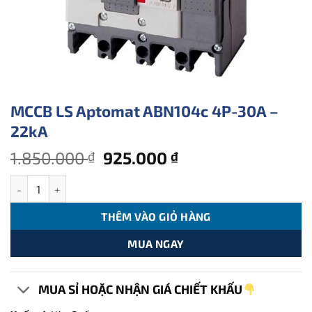
MCCB LS Aptomat ABN104c 4P-30A –
22kA
Giá
Giá
1.850.000
925.000
₫
₫
gốc
hiện
MCCB LS Aptomat ABN104c 4P-30A - 22kA số lượng
là:
tại
1.850.000 ₫.
là:
THÊM VÀO GIỎ HÀNG
925.000 ₫.
MUA NGAY
MUA SỈ HOẶC NHẬN GIÁ CHIẾT KHẤU