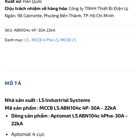
Xuất xứ
: Hàn Quốc
Chịu trách nhiệm về hàng hóa
: Công ty TNHH Thiết Bị Điện Lý
Ngân. 98 Calmette, Phường Bến Thành, TP. Hồ Chí Minh
SKU:
ABN104c 4P-30A 22kA
Danh mục:
LS
,
MCCB 4 Pha LS
,
MCCB LS
MÔ TẢ
Nhà sản xuất : LS Industrial Systems
Mã sản phẩm : MCCB LS ABN104c 4P-30A – 22kA
Dòng sản phẩm : Aptomat LS ABN104c 4Pha-30A –
22kA
Aptomat 4 cực