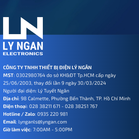
625.000 ₫.
560.000 ₫.
CÔNG TY TNHH THIẾT BỊ ĐIỆN LÝ NGÂN
MST
: 0302980764 do sở KH&ĐT Tp.HCM cấp ngày
25/06/2003, thay đổi lần 9 ngày 30/03/2024
Người đại diện: Lý Tuyết Ngân
Địa chỉ
: 98 Calmette, Phường Bến Thành, TP. Hồ Chí Minh
Điện thoạ
i:
028 38211 671
-
028 38251 767
Hotline / Zalo
:
0935 220 981
Email
:
lynganls@lyngan.com
Giờ làm việc
: 7:00AM - 5:00PM