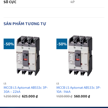
SỐ CỰC
4P
SẢN PHẨM TƯƠNG TỰ
-50%
-50%
LS
LS
MCCB LS Aptomat ABS53c 3P-
MCCB LS Aptomat ABS33c 3P-
30A – 22kA
10A -14kA
Giá
Giá
Giá
Giá
1.250.000
₫
625.000
₫
1.120.000
₫
560.000
₫
gốc
hiện
gốc
hiện
là:
tại
là:
tại
1.250.000 ₫.
là:
1.120.000 ₫.
là: