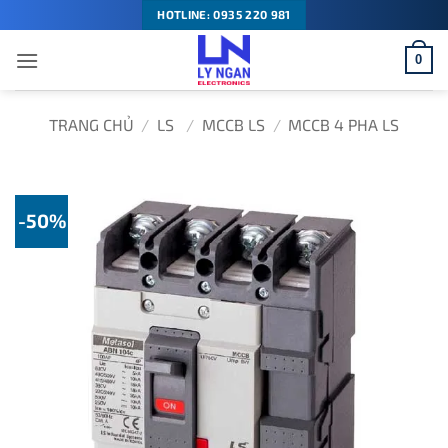
Bỏ
HOTLINE: 0935 220 981
qua
0
nội
dung
TRANG CHỦ
/
LS
/
MCCB LS
/
MCCB 4 PHA LS
-50%