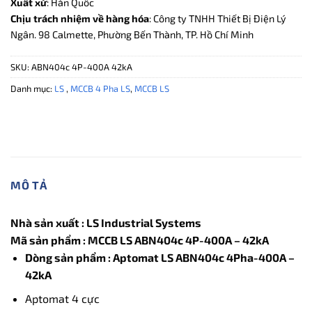
Xuất xứ
: Hàn Quốc
Chịu trách nhiệm về hàng hóa
: Công ty TNHH Thiết Bị Điện Lý
Ngân. 98 Calmette, Phường Bến Thành, TP. Hồ Chí Minh
SKU:
ABN404c 4P-400A 42kA
Danh mục:
LS
,
MCCB 4 Pha LS
,
MCCB LS
MÔ TẢ
Nhà sản xuất : LS Industrial Systems
Mã sản phẩm : MCCB LS ABN404c 4P-400A – 42kA
Dòng sản phẩm : Aptomat LS ABN404c 4Pha-400A –
42kA
Aptomat 4 cực