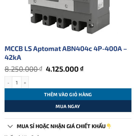
MCCB LS Aptomat ABN404c 4P-400A –
42kA
Giá
Giá
8.250.000
4.125.000
₫
₫
gốc
hiện
MCCB LS Aptomat ABN404c 4P-400A - 42kA số lượng
là:
tại
8.250.000 ₫.
là:
THÊM VÀO GIỎ HÀNG
4.125.000 ₫.
MUA NGAY
MUA SỈ HOẶC NHẬN GIÁ CHIẾT KHẤU