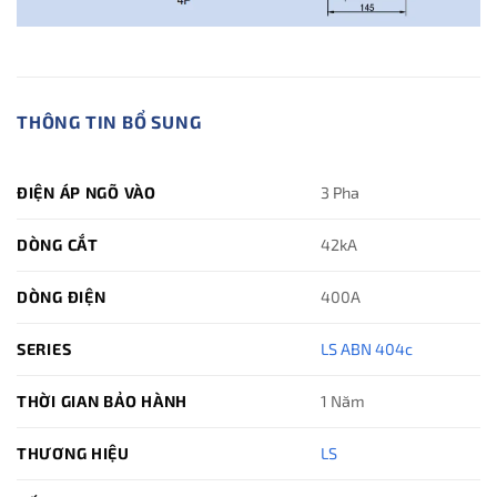
THÔNG TIN BỔ SUNG
ĐIỆN ÁP NGÕ VÀO
3 Pha
DÒNG CẮT
42kA
DÒNG ĐIỆN
400A
SERIES
LS ABN 404c
THỜI GIAN BẢO HÀNH
1 Năm
THƯƠNG HIỆU
LS