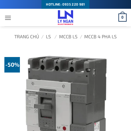
Bỏ
HOTLINE: 0935 220 981
qua
0
nội
dung
TRANG CHỦ
/
LS
/
MCCB LS
/
MCCB 4 PHA LS
-50%