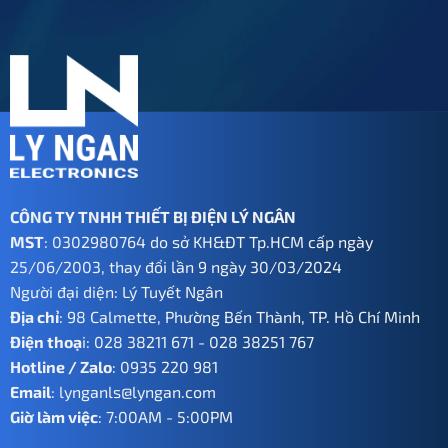
560.000 ₫.
CÔNG TY TNHH THIẾT BỊ ĐIỆN LÝ NGÂN
MST
: 0302980764 do sở KH&ĐT Tp.HCM cấp ngày
25/06/2003, thay đổi lần 9 ngày 30/03/2024
Người đại diện: Lý Tuyết Ngân
Địa chỉ
: 98 Calmette, Phường Bến Thành, TP. Hồ Chí Minh
Điện thoạ
i:
028 38211 671
-
028 38251 767
Hotline / Zalo
:
0935 220 981
Email
:
lynganls@lyngan.com
Giờ làm việc
: 7:00AM - 5:00PM