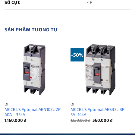
SỐ CỰC
4P
SẢN PHẨM TƯƠNG TỰ
-50%
LS
LS
MCCB LS Aptomat ABN102c 2P-
MCCB LS Aptomat ABS33c 3P-
40A – 35kA
5A -14kA
Giá
Giá
1.160.000
₫
1.120.000
₫
560.000
₫
gốc
hiện
là:
tại
1.120.000 ₫.
là: