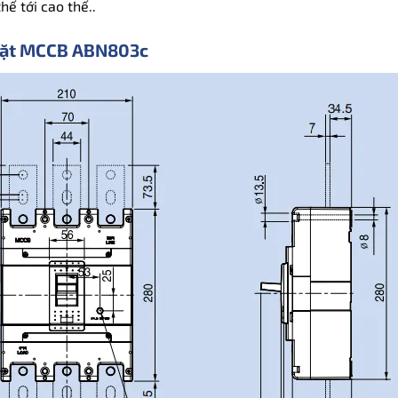
hế tới cao thế..
 đặt MCCB ABN803c