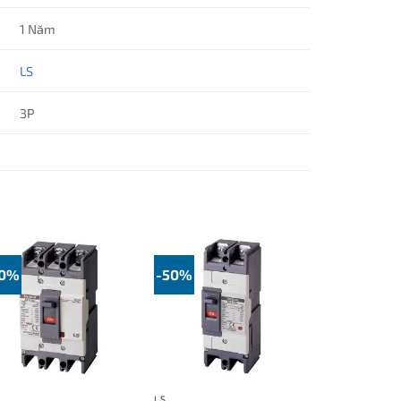
1 Năm
LS
3P
50%
-50%
LS