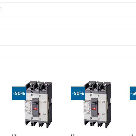
H
-50%
-50%
-
LS
LS
LS