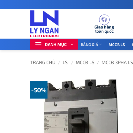
Bỏ
qua
nội
dung
Giao hàng
toàn quốc
DANH MỤC
BẢNG GIÁ
MCCB LS
TRANG CHỦ
/
LS
/
MCCB LS
/
MCCB 3PHA LS
-50%