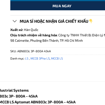
MUA NGAY
MUA SỈ HOẶC NHẬN GIÁ CHIẾT KHẤU
Xuất xứ
: Hàn Quốc
Chịu trách nhiệm về hàng hóa
: Công ty TNHH Thiết Bị Điện Lý 
98 Calmette, Phường Bến Thành, TP. Hồ Chí Minh
SKU:
ABN803c 3P-800A 45kA
Danh mục:
LS
,
MCCB 3Pha LS
,
MCCB LS
ndustrial Systems
803c 3P- 800A – 45kA
MCCB LS Aptomat ABN803c 3P-800A – 45kA