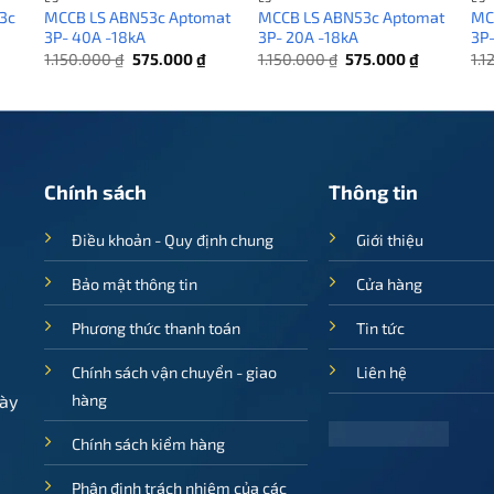
3c
MCCB LS ABN53c Aptomat
MCCB LS ABN53c Aptomat
MC
3P- 40A -18kA
3P- 20A -18kA
3P-
Giá
Giá
Giá
Giá
Giá
1.150.000
₫
575.000
₫
1.150.000
₫
575.000
₫
1.
hiện
gốc
hiện
gốc
hiện
ại
là:
tại
là:
tại
.
à:
1.150.000 ₫.
là:
1.150.000 ₫.
là:
560.000 ₫.
575.000 ₫.
575.000 ₫.
Chính sách
Thông tin
Điều khoản - Quy định chung
Giới thiệu
Bảo mật thông tin
Cửa hàng
Phương thức thanh toán
Tin tức
Chính sách vận chuyển - giao
Liên hệ
ày
hàng
Chính sách kiểm hàng
Phân định trách nhiệm của các