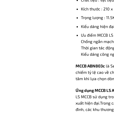
Kích thước : 210 
Trọng lượng : 11.5
Kiểu dáng hiện đạ
Ưu điểm MCCB LS 
Chống ngắn mạch,
Thời gian tác độn
Kiểu dáng công ng
MCCB ABN803c
là S
chiếm tỷ lệ cao về c
tâm khi lựa chọn dò
Ứng dụng MCCB LS 
LS MCCB sử dụng tro
xuất hiện đại.Trong 
đình, các khu thương