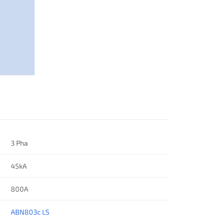
3 Pha
45kA
800A
ABN803c LS