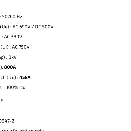
: 50/60 Hz
(Ue) : AC 690V / DC 500V
 : AC 380V
(Ui) : AC 750V
p) : 8kV
):
800A
h (Icu) :
45kA
cs = 100% Icu
AF
60947-2
ệu cao cấp, chống cháy