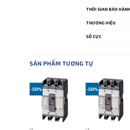
THỜI GIAN BẢO HÀN
THƯƠNG HIỆU
SỐ CỰC
SẢN PHẨM TƯƠNG TỰ
-50%
-50%
LS
LS