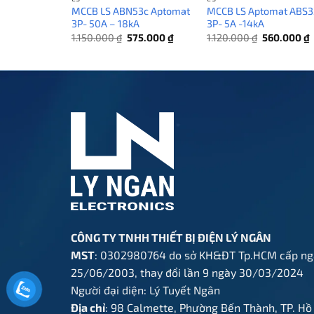
MCCB LS ABN53c Aptomat
MCCB LS Aptomat ABS3
3P- 50A – 18kA
3P- 5A -14kA
Giá
Giá
Giá
1.150.000
₫
575.000
₫
1.120.000
₫
560.000
₫
gốc
hiện
gốc
là:
tại
là:
t
1.150.000 ₫.
là:
1.120.000 ₫
l
575.000 ₫.
CÔNG TY TNHH THIẾT BỊ ĐIỆN LÝ NGÂN
MST
: 0302980764 do sở KH&ĐT Tp.HCM cấp ng
25/06/2003, thay đổi lần 9 ngày 30/03/2024
Người đại diện: Lý Tuyết Ngân
Địa chỉ
: 98 Calmette, Phường Bến Thành, TP. Hồ