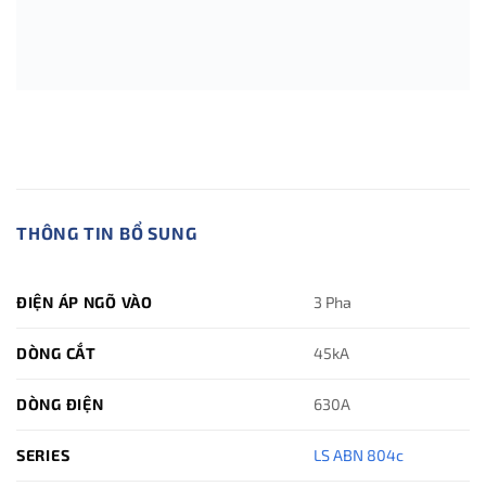
THÔNG TIN BỔ SUNG
ĐIỆN ÁP NGÕ VÀO
3 Pha
DÒNG CẮT
45kA
DÒNG ĐIỆN
630A
SERIES
LS ABN 804c