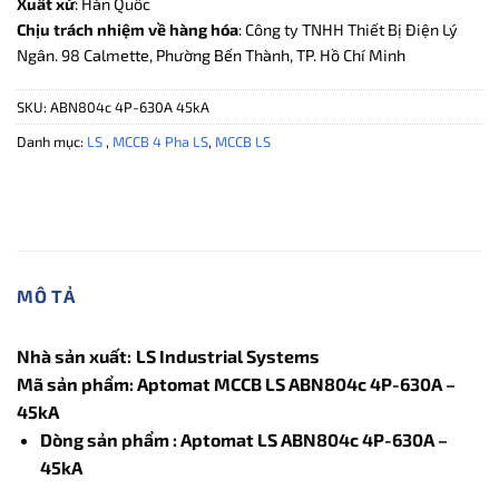
Xuất xứ
: Hàn Quốc
Chịu trách nhiệm về hàng hóa
: Công ty TNHH Thiết Bị Điện Lý
Ngân. 98 Calmette, Phường Bến Thành, TP. Hồ Chí Minh
SKU:
ABN804c 4P-630A 45kA
Danh mục:
LS
,
MCCB 4 Pha LS
,
MCCB LS
MÔ TẢ
Nhà sản xuất:
LS Industrial Systems
Mã sản phẩm: Aptomat MCCB LS ABN804c 4P-630A –
45kA
Dòng sản phẩm : Aptomat LS
ABN804c 4P-630A –
45kA