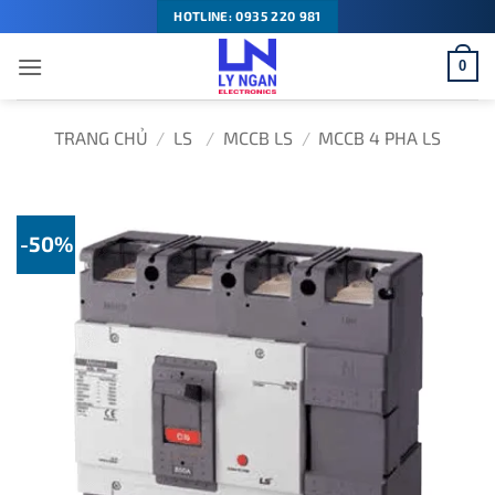
Bỏ
HOTLINE: 0935 220 981
qua
0
nội
dung
TRANG CHỦ
/
LS
/
MCCB LS
/
MCCB 4 PHA LS
-50%