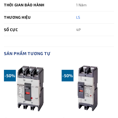
THỜI GIAN BẢO HÀNH
1 Năm
THƯƠNG HIỆU
LS
SỐ CỰC
4P
SẢN PHẨM TƯƠNG TỰ
-50%
-50%