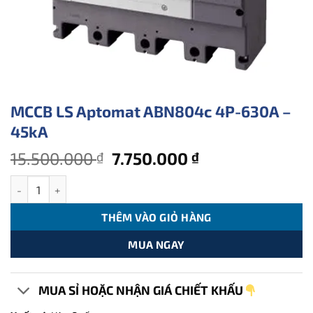
MCCB LS Aptomat ABN804c 4P-630A –
45kA
Giá
Giá
15.500.000
7.750.000
₫
₫
gốc
hiện
MCCB LS Aptomat ABN804c 4P-630A - 45kA số lượng
là:
tại
15.500.000 ₫.
là:
THÊM VÀO GIỎ HÀNG
7.750.000 ₫.
MUA NGAY
MUA SỈ HOẶC NHẬN GIÁ CHIẾT KHẤU