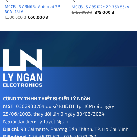
LS
LS
MCCB LS ABN63c Aptomat 3P-
MCCB LS ABS102c 2P-75A 85kA
60A -18kA
Giá
Giá
1.750.000
₫
875.000
₫
gốc
hiện
Giá
Giá
1.300.000
₫
650.000
₫
là:
tại
gốc
hiện
1.750.000 ₫.
là:
là:
tại
875.000 ₫.
1.300.000 ₫.
là:
650.000 ₫.
CÔNG TY TNHH THIẾT BỊ ĐIỆN LÝ NGÂN
MST
: 0302980764 do sở KH&ĐT Tp.HCM cấp ngày
25/06/2003, thay đổi lần 9 ngày 30/03/2024
Người đại diện: Lý Tuyết Ngân
Địa chỉ
: 98 Calmette, Phường Bến Thành, TP. Hồ Chí Minh
Điện thoạ
i:
028 38211 671
-
028 38251 767