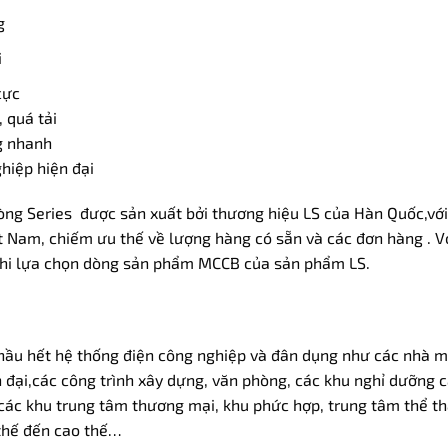
g
i
cực
 quá tải
g nhanh
hiệp hiện đại
òng Series được sản xuất bởi thương hiệu LS của Hàn Quốc,vớ
ệt Nam, chiếm ưu thế về lượng hàng có sẵn và các đơn hàng . V
khi lựa chọn dòng sản phẩm MCCB của sản phẩm LS.
:
ầu hết hệ thống điện công nghiệp và đân dụng như các nhà má
 đại,các công trình xây dựng, văn phòng, các khu nghỉ dưỡng c
 các khu trung tâm thương mại, khu phức hợp, trung tâm thể th
 thế đến cao thế…