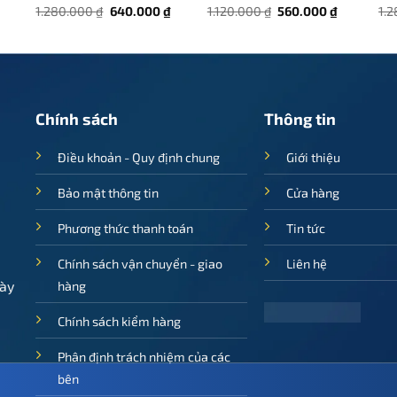
iá
Giá
Giá
Giá
Giá
1.280.000
₫
640.000
₫
1.120.000
₫
560.000
₫
1.
iện
gốc
hiện
gốc
hiện
ại
là:
tại
là:
tại
.
à:
1.280.000 ₫.
là:
1.120.000 ₫.
là:
75.000 ₫.
640.000 ₫.
560.000 ₫
Chính sách
Thông tin
Điều khoản - Quy định chung
Giới thiệu
Bảo mật thông tin
Cửa hàng
Phương thức thanh toán
Tin tức
Chính sách vận chuyển - giao
Liên hệ
ày
hàng
Chính sách kiểm hàng
Phân định trách nhiệm của các
bên