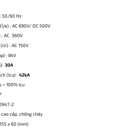
: 50/60 Hz
 (Ue) : AC 690V/ DC 500V
g : AC 380V
(Ui) : AC 750V
p) : 8kV
):
3
0
A
h (Icu) :
42kA
cs = 100% Icu
F
60947-2
ệu cao cấp, chống cháy
 155 x 60 (mm)