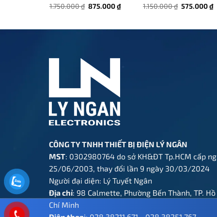
Giá
Giá
Giá
G
1.750.000
₫
875.000
₫
1.150.000
₫
575.000
₫
gốc
hiện
gốc
h
là:
tại
là:
t
1.750.000 ₫.
là:
1.150.000 ₫
l
875.000 ₫.
5
CÔNG TY TNHH THIẾT BỊ ĐIỆN LÝ NGÂN
MST
: 0302980764 do sở KH&ĐT Tp.HCM cấp ng
25/06/2003, thay đổi lần 9 ngày 30/03/2024
Người đại diện: Lý Tuyết Ngân
Địa chỉ
: 98 Calmette, Phường Bến Thành, TP. Hồ
Chí Minh
Điện thoạ
i:
028 38211 671
-
028 38251 767