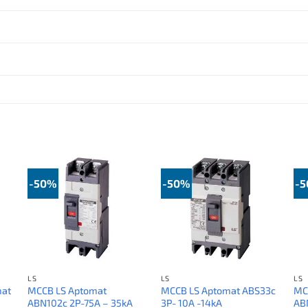
-50%
-50%
-
LS
LS
LS
mat
MCCB LS Aptomat
MCCB LS Aptomat ABS33c
MC
ABN102c 2P-75A – 35kA
3P- 10A -14kA
AB