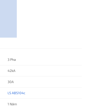
3 Pha
42kA
30A
LS ABS104c
1 Năm