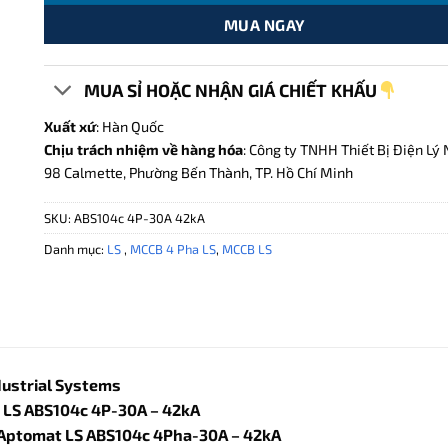
MUA NGAY
MUA SỈ HOẶC NHẬN GIÁ CHIẾT KHẤU
Xuất xứ
: Hàn Quốc
Chịu trách nhiệm về hàng hóa
: Công ty TNHH Thiết Bị Điện Lý 
98 Calmette, Phường Bến Thành, TP. Hồ Chí Minh
SKU:
ABS104c 4P-30A 42kA
Danh mục:
LS
,
MCCB 4 Pha LS
,
MCCB LS
dustrial Systems
LS ABS104c 4P-30A – 42kA
 Aptomat LS ABS104c 4Pha-30A – 42kA