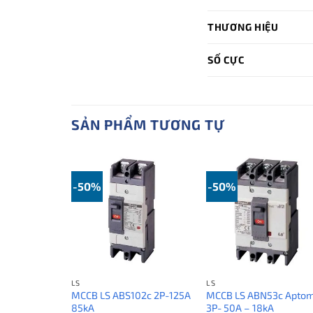
THƯƠNG HIỆU
SỐ CỰC
SẢN PHẨM TƯƠNG TỰ
-50%
-50%
LS
LS
MCCB LS ABS102c 2P-125A
MCCB LS ABN53c Apto
85kA
3P- 50A – 18kA