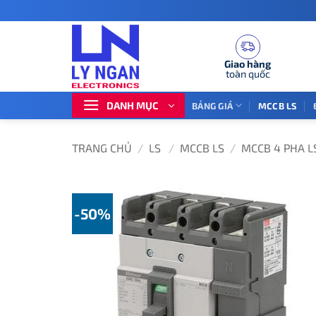
Bỏ
qua
nội
dung
Giao hàng
toàn quốc
DANH MỤC
BẢNG GIÁ
MCCB LS
TRANG CHỦ
/
LS
/
MCCB LS
/
MCCB 4 PHA L
-50%