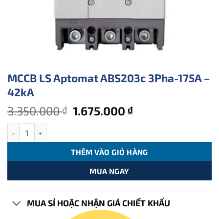
MCCB LS Aptomat ABS203c 3Pha-175A –
42kA
Giá
Giá
3.350.000
1.675.000
₫
₫
gốc
hiện
MCCB LS Aptomat ABS203c 3Pha-175A - 42kA số lượng
là:
tại
3.350.000 ₫.
là:
THÊM VÀO GIỎ HÀNG
1.675.000 ₫.
MUA NGAY
MUA SỈ HOẶC NHẬN GIÁ CHIẾT KHẤU