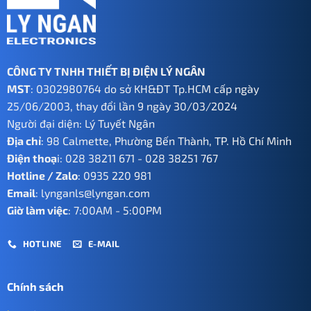
CÔNG TY TNHH THIẾT BỊ ĐIỆN LÝ NGÂN
MST
: 0302980764 do sở KH&ĐT Tp.HCM cấp ngày
25/06/2003, thay đổi lần 9 ngày 30/03/2024
Người đại diện: Lý Tuyết Ngân
Địa chỉ
: 98 Calmette, Phường Bến Thành, TP. Hồ Chí Minh
Điện thoạ
i:
028 38211 671
-
028 38251 767
Hotline / Zalo
:
0935 220 981
Email
:
lynganls@lyngan.com
Giờ làm việc
: 7:00AM - 5:00PM
HOTLINE
E-MAIL
Chính sách