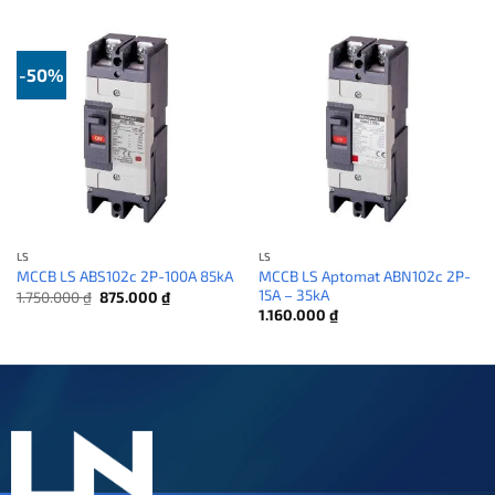
-50%
LS
LS
MCCB LS Aptomat ABN102c 2P-
MCCB LS ABS102c 2P-100A 85kA
15A – 35kA
Giá
Giá
1.750.000
₫
875.000
₫
gốc
hiện
1.160.000
₫
là:
tại
1.750.000 ₫.
là:
875.000 ₫.