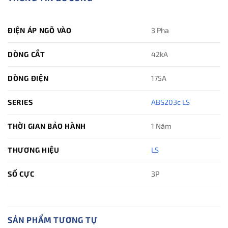
ĐIỆN ÁP NGÕ VÀO
3 Pha
DÒNG CẮT
42kA
DÒNG ĐIỆN
175A
SERIES
ABS203c LS
THỜI GIAN BẢO HÀNH
1 Năm
THƯƠNG HIỆU
LS
SỐ CỰC
3P
SẢN PHẨM TƯƠNG TỰ