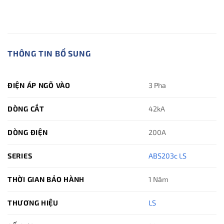
THÔNG TIN BỔ SUNG
ĐIỆN ÁP NGÕ VÀO
3 Pha
DÒNG CẮT
42kA
DÒNG ĐIỆN
200A
SERIES
ABS203c LS
THỜI GIAN BẢO HÀNH
1 Năm
THƯƠNG HIỆU
LS