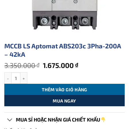
MCCB LS Aptomat ABS203c 3Pha-200A
– 42kA
Giá
Giá
3.350.000
1.675.000
₫
₫
gốc
hiện
MCCB LS Aptomat ABS203c 3Pha-200A - 42kA số lượng
là:
tại
3.350.000 ₫.
là:
THÊM VÀO GIỎ HÀNG
1.675.000 ₫.
MUA NGAY
MUA SỈ HOẶC NHẬN GIÁ CHIẾT KHẤU