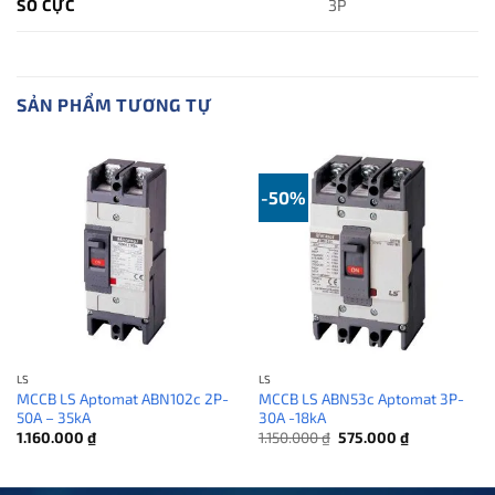
SỐ CỰC
3P
SẢN PHẨM TƯƠNG TỰ
-50%
LS
LS
MCCB LS Aptomat ABN102c 2P-
MCCB LS ABN53c Aptomat 3P-
50A – 35kA
30A -18kA
Giá
Giá
1.160.000
₫
1.150.000
₫
575.000
₫
gốc
hiện
là:
tại
1.150.000 ₫.
là:
575.000 ₫.