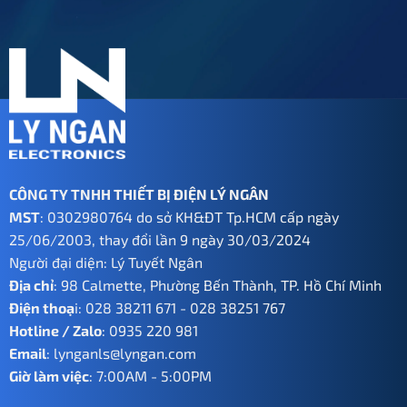
CÔNG TY TNHH THIẾT BỊ ĐIỆN LÝ NGÂN
MST
: 0302980764 do sở KH&ĐT Tp.HCM cấp ngày
25/06/2003, thay đổi lần 9 ngày 30/03/2024
Người đại diện: Lý Tuyết Ngân
Địa chỉ
: 98 Calmette, Phường Bến Thành, TP. Hồ Chí Minh
Điện thoạ
i:
028 38211 671
-
028 38251 767
Hotline / Zalo
:
0935 220 981
Email
:
lynganls@lyngan.com
Giờ làm việc
: 7:00AM - 5:00PM