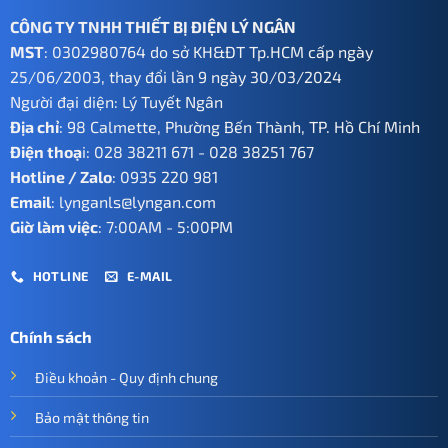
CÔNG TY TNHH THIẾT BỊ ĐIỆN LÝ NGÂN
MST
: 0302980764 do sở KH&ĐT Tp.HCM cấp ngày
25/06/2003, thay đổi lần 9 ngày 30/03/2024
Người đại diện: Lý Tuyết Ngân
Địa chỉ
: 98 Calmette, Phường Bến Thành, TP. Hồ Chí Minh
Điện thoạ
i:
028 38211 671
-
028 38251 767
Hotline / Zalo
:
0935 220 981
Email
:
lynganls@lyngan.com
Giờ làm việc
: 7:00AM - 5:00PM
HOTLINE
E-MAIL
Chính sách
Điều khoản - Quy định chung
Bảo mật thông tin