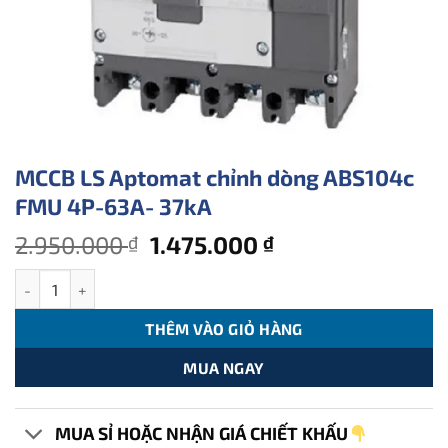
MCCB LS Aptomat chỉnh dòng ABS104c
FMU 4P-63A- 37kA
Giá
Giá
2.950.000
1.475.000
₫
₫
gốc
hiện
MCCB LS Aptomat chỉnh dòng ABS104c FMU 4P-63A- 37kA số lượ
là:
tại
2.950.000 ₫.
là:
THÊM VÀO GIỎ HÀNG
1.475.000 ₫.
MUA NGAY
MUA SỈ HOẶC NHẬN GIÁ CHIẾT KHẤU