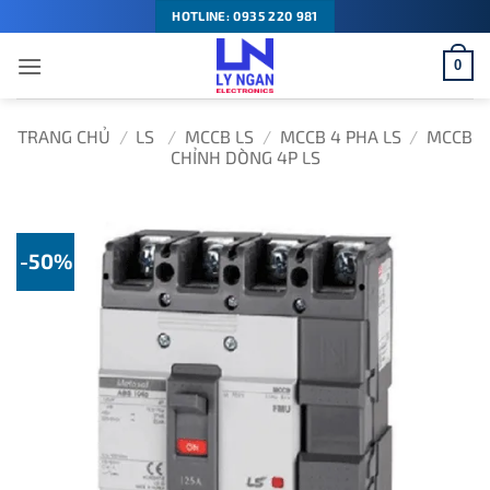
Bỏ
HOTLINE: 0935 220 981
qua
0
nội
dung
TRANG CHỦ
/
LS
/
MCCB LS
/
MCCB 4 PHA LS
/
MCCB
CHỈNH DÒNG 4P LS
-50%