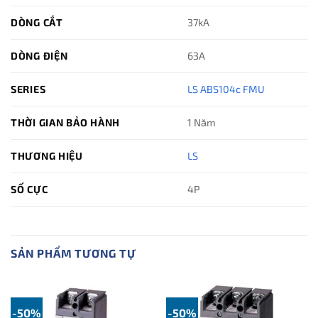
DÒNG CẮT
37kA
DÒNG ĐIỆN
63A
SERIES
LS ABS104c FMU
THỜI GIAN BẢO HÀNH
1 Năm
THƯƠNG HIỆU
LS
SỐ CỰC
4P
SẢN PHẨM TƯƠNG TỰ
-50%
-50%