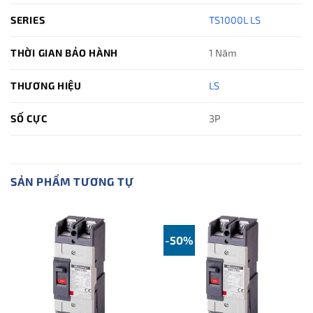
SERIES
TS1000L LS
THỜI GIAN BẢO HÀNH
1 Năm
THƯƠNG HIỆU
LS
SỐ CỰC
3P
SẢN PHẨM TƯƠNG TỰ
-50%