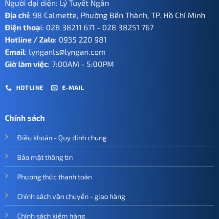
Người đại diện: Lý Tuyết Ngân
Địa chỉ
: 98 Calmette, Phường Bến Thành, TP. Hồ Chí Minh
Điện thoạ
i:
028 38211 671
-
028 38251 767
Hotline / Zalo
:
0935 220 981
Email
:
lynganls@lyngan.com
Giờ làm việc
: 7:00AM - 5:00PM
HOTLINE
E-MAIL
Chính sách
Điều khoản - Quy định chung
Bảo mật thông tin
Phương thức thanh toán
Chính sách vận chuyển - giao hàng
Chính sách kiểm hàng