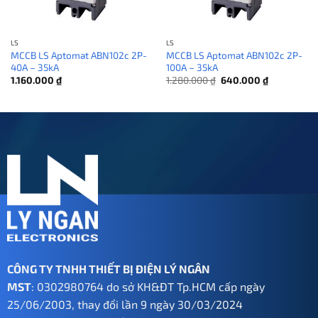
LS
LS
MCCB LS Aptomat ABN102c 2P-
MCCB LS Aptomat ABN102c 2P-
40A – 35kA
100A – 35kA
Giá
Giá
1.160.000
₫
1.280.000
₫
640.000
₫
gốc
hiện
là:
tại
1.280.000 ₫.
là:
640.000 ₫.
CÔNG TY TNHH THIẾT BỊ ĐIỆN LÝ NGÂN
MST
: 0302980764 do sở KH&ĐT Tp.HCM cấp ngày
25/06/2003, thay đổi lần 9 ngày 30/03/2024