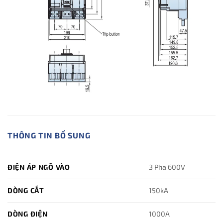
THÔNG TIN BỔ SUNG
ĐIỆN ÁP NGÕ VÀO
3 Pha 600V
DÒNG CẮT
150kA
DÒNG ĐIỆN
1000A