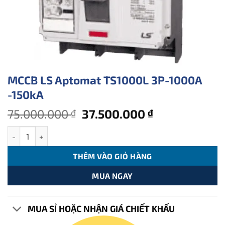
MCCB LS Aptomat TS1000L 3P-1000A
-150kA
Giá
Giá
75.000.000
37.500.000
₫
₫
gốc
hiện
MCCB LS Aptomat TS1000L 3P-1000A -150kA số lượng
là:
tại
75.000.000 ₫.
là:
THÊM VÀO GIỎ HÀNG
37.500.000 ₫
MUA NGAY
MUA SỈ HOẶC NHẬN GIÁ CHIẾT KHẤU