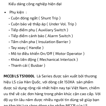
Kiểu dáng công nghiệp hiện đạI
Phụ kiện :
• Cuộn đóng ngắt ( Shunt Trip )
• Cuộn bảo vệ thấp áp ( Under Vol. Trip )
• Tiếp điểm phụ ( Auxiliary Switch )
• Tiếp điểm cảnh báo ( Alarm Switch )
• Tấm chắn pha ( Insulation Barrier )
• Tay xoay ( Handle )
• Mô tơ điều khiển On/Off ( Motor Operator )
• Khóa liên động ( Mechanical Interlock )
• Thanh cái ( Busbar )
MCCB LS TS1000L
Là Series được sản xuất bởi thương
hiệu LS của Hàn Quốc, với dòng cắt 150KA sản phẩm
được sử dụng rộng rãi nhất hiện nay tại Việt Nam, chiếm
ưu thế về các đơn hàng trong phân khúc cận cao cấp. Với
độ uy tín lâu năm được nhiều người tin dùng sẽ giúp bạn
an tâm khi lựa chọn dòng sản phẩm MCCB của LS.