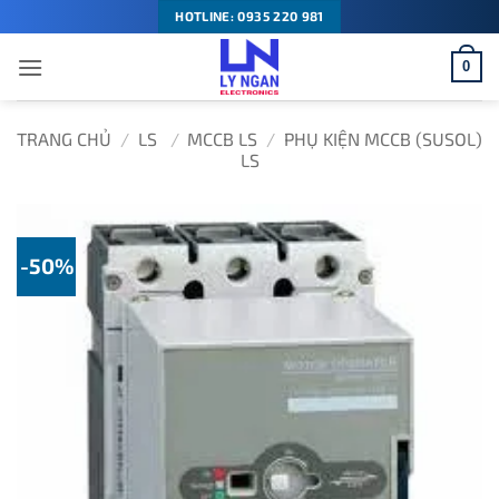
Bỏ
HOTLINE: 0935 220 981
qua
0
nội
dung
TRANG CHỦ
/
LS
/
MCCB LS
/
PHỤ KIỆN MCCB (SUSOL)
LS
-50%