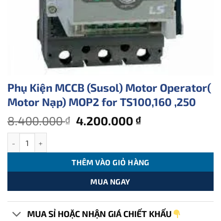
Phụ Kiện MCCB (Susol) Motor Operator(
Motor Nạp) MOP2 for TS100,160 ,250
Giá
Giá
8.400.000
4.200.000
₫
₫
gốc
hiện
Phụ Kiện MCCB (Susol) Motor Operator( Motor Nạp) MOP2 for TS1
là:
tại
8.400.000 ₫.
là:
THÊM VÀO GIỎ HÀNG
4.200.000 ₫.
MUA NGAY
MUA SỈ HOẶC NHẬN GIÁ CHIẾT KHẤU