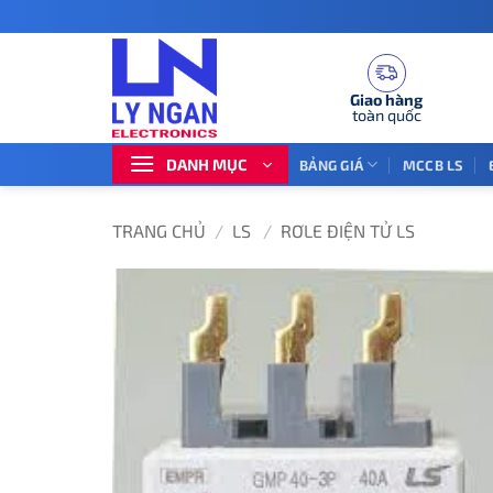
Bỏ
qua
nội
dung
Giao hàng
toàn quốc
DANH MỤC
BẢNG GIÁ
MCCB LS
TRANG CHỦ
/
LS
/
RƠLE ĐIỆN TỬ LS