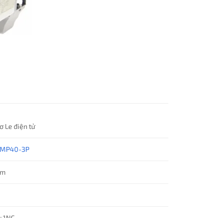
ơ Le điện tử
GMP40-3P
ăm
+1NC