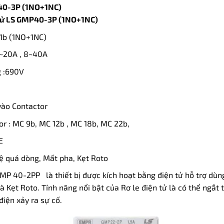
0-3P (1NO+1NC)
tử LS GMP40-3P (1NO+1NC)
a1b (1NO+1NC)
4~20A , 8~40A
g :690V
 vào Contactor
r : MC 9b, MC 12b , MC 18b, MC 22b,
E
ệ quá dòng, Mất pha, Kẹt Roto
GMP 40-2PP là thiết bị được kích hoạt bằng điện tử hỗ trợ dùn
à Kẹt Roto. Tính năng nổi bật của Rơ le điện tử là có thể ngắt 
iện xảy ra sự cố.