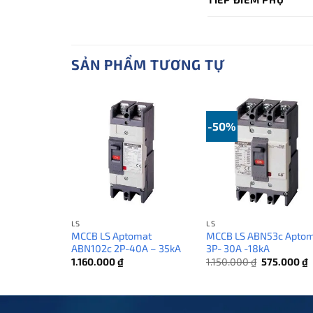
SẢN PHẨM TƯƠNG TỰ
-50%
LS
LS
MCCB LS Aptomat
MCCB LS ABN53c Apto
ABN102c 2P-40A – 35kA
3P- 30A -18kA
Giá
G
1.160.000
₫
1.150.000
₫
575.000
₫
gốc
h
là:
t
1.150.000 ₫
l
5