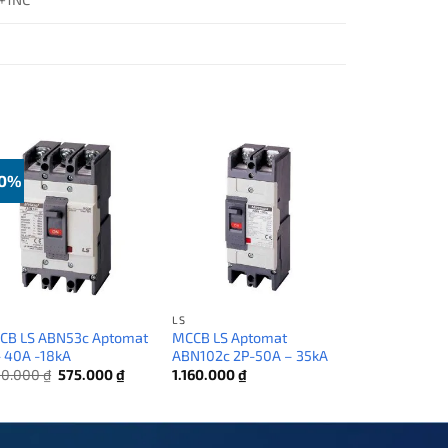
50%
LS
CB LS ABN53c Aptomat
MCCB LS Aptomat
- 40A -18kA
ABN102c 2P-50A – 35kA
Giá
Giá
150.000
₫
575.000
₫
1.160.000
₫
gốc
hiện
là:
tại
1.150.000 ₫.
là:
575.000 ₫.