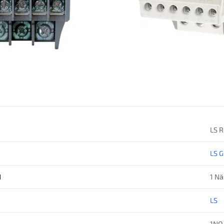
LS R
LS 
H
1 N
LS
1NO