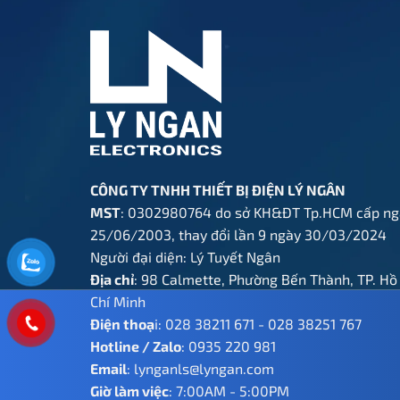
CÔNG TY TNHH THIẾT BỊ ĐIỆN LÝ NGÂN
MST
: 0302980764 do sở KH&ĐT Tp.HCM cấp ng
25/06/2003, thay đổi lần 9 ngày 30/03/2024
Người đại diện: Lý Tuyết Ngân
Địa chỉ
: 98 Calmette, Phường Bến Thành, TP. Hồ
Chí Minh
Điện thoạ
i:
028 38211 671
-
028 38251 767
Hotline / Zalo
:
0935 220 981
Email
:
lynganls@lyngan.com
Giờ làm việc
: 7:00AM - 5:00PM