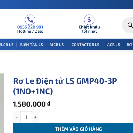
Tìm
kiếm
0935 220 981
Chiết khấu
sản
phẩm
Hotline / Zalo
tốt nhất
ELCB LS
BIẾN TẦN LS
MCB LS
CONTACTOR LS
ACB LS
RƠ
Rơ Le Điện tử LS GMP40-3P
(1NO+1NC)
1.580.000
₫
Rơ Le Điện tử LS GMP40-3P (1NO+1NC) số lượng
THÊM VÀO GIỎ HÀNG