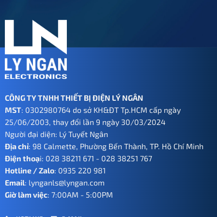
CÔNG TY TNHH THIẾT BỊ ĐIỆN LÝ NGÂN
MST
: 0302980764 do sở KH&ĐT Tp.HCM cấp ngày
25/06/2003, thay đổi lần 9 ngày 30/03/2024
Người đại diện: Lý Tuyết Ngân
Địa chỉ
: 98 Calmette, Phường Bến Thành, TP. Hồ Chí Minh
Điện thoạ
i:
028 38211 671
-
028 38251 767
Hotline / Zalo
:
0935 220 981
Email
:
lynganls@lyngan.com
Giờ làm việc
: 7:00AM - 5:00PM