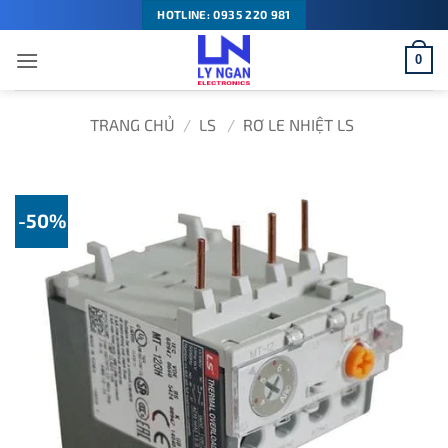
Bỏ
HOTLINE: 0935 220 981
qua
0
nội
dung
TRANG CHỦ
/
LS
/
RƠ LE NHIỆT LS
-50%