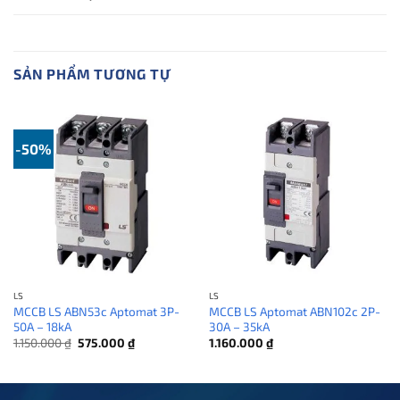
SẢN PHẨM TƯƠNG TỰ
-50%
LS
LS
MCCB LS ABN53c Aptomat 3P-
MCCB LS Aptomat ABN102c 2P-
50A – 18kA
30A – 35kA
Giá
Giá
1.150.000
₫
575.000
₫
1.160.000
₫
gốc
hiện
là:
tại
1.150.000 ₫.
là:
575.000 ₫.