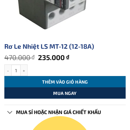
Rơ Le Nhiệt LS MT-12 (12-18A)
Giá
Giá
470.000
235.000
₫
₫
gốc
hiện
Rơ Le Nhiệt LS MT-12 (12-18A) số lượng
là:
tại
470.000 ₫.
là:
THÊM VÀO GIỎ HÀNG
235.000 ₫.
MUA NGAY
MUA SỈ HOẶC NHẬN GIÁ CHIẾT KHẤU