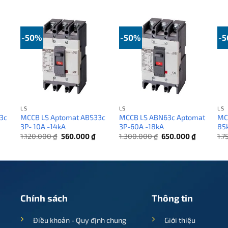
-50%
-50%
-
LS
LS
LS
3c
MCCB LS Aptomat ABS33c
MCCB LS ABN63c Aptomat
MC
3P- 10A -14kA
3P-60A -18kA
85
Giá
Giá
Giá
Giá
Giá
1.120.000
₫
560.000
₫
1.300.000
₫
650.000
₫
1.
hiện
gốc
hiện
gốc
hiện
tại
là:
tại
là:
tại
.
là:
1.120.000 ₫.
là:
1.300.000 ₫.
là:
625.000 ₫.
560.000 ₫.
650.000 ₫
Chính sách
Thông tin
Điều khoản - Quy định chung
Giới thiệu