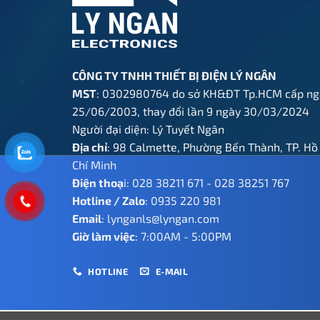
CÔNG TY TNHH THIẾT BỊ ĐIỆN LÝ NGÂN
MST
: 0302980764 do sở KH&ĐT Tp.HCM cấp ng
25/06/2003, thay đổi lần 9 ngày 30/03/2024
Người đại diện: Lý Tuyết Ngân
Địa chỉ
: 98 Calmette, Phường Bến Thành, TP. Hồ
Chí Minh
Điện thoạ
i:
028 38211 671
-
028 38251 767
Hotline / Zalo
:
0935 220 981
Email
:
lynganls@lyngan.com
Giờ làm việc
: 7:00AM - 5:00PM
HOTLINE
E-MAIL