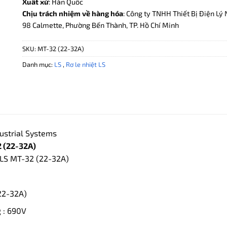
Xuất xứ
: Hàn Quốc
Chịu trách nhiệm về hàng hóa
: Công ty TNHH Thiết Bị Điện Lý 
98 Calmette, Phường Bến Thành, TP. Hồ Chí Minh
SKU:
MT-32 (22-32A)
Danh mục:
LS
,
Rơ le nhiệt LS
ustrial Systems
 (22-32A)
t LS MT-32 (22-32A)
(22-32A)
 : 690V