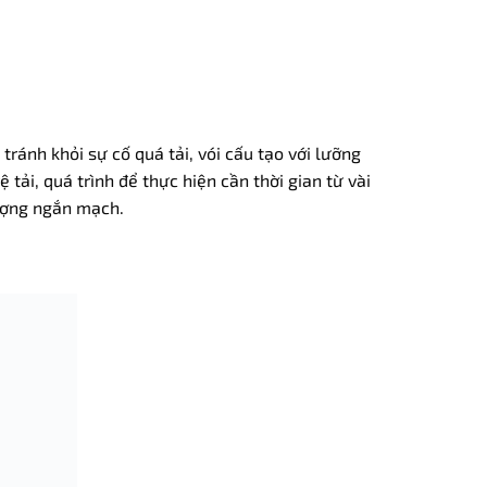
tránh khỏi sự cố quá tải, vói cấu tạo với lưỡng
 tải, quá trình để thực hiện cần thời gian từ vài
tượng ngắn mạch.