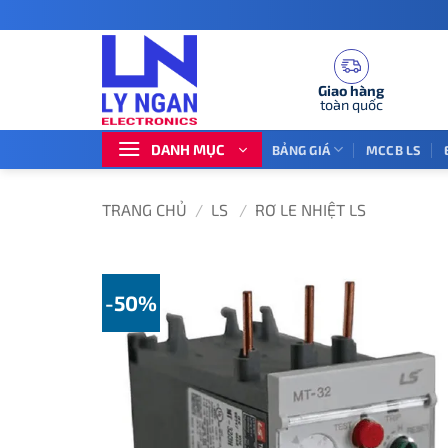
Bỏ
qua
nội
dung
Giao hàng
toàn quốc
DANH MỤC
BẢNG GIÁ
MCCB LS
TRANG CHỦ
/
LS
/
RƠ LE NHIỆT LS
-50%