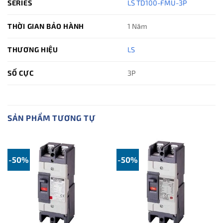
SERIES
LS TD100-FMU-3P
THỜI GIAN BẢO HÀNH
1 Năm
THƯƠNG HIỆU
LS
SỐ CỰC
3P
SẢN PHẨM TƯƠNG TỰ
-50%
-50%