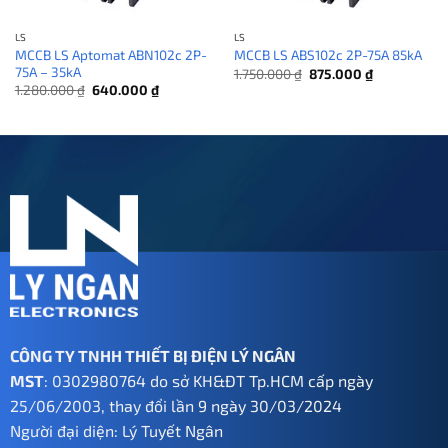
LS
LS
MCCB LS Aptomat ABN102c 2P-
MCCB LS ABS102c 2P-75A 85kA
75A – 35kA
Giá
Giá
1.750.000
₫
875.000
₫
gốc
hiện
Giá
Giá
1.280.000
₫
640.000
₫
là:
tại
gốc
hiện
1.750.000 ₫.
là:
là:
tại
875.000 ₫.
1.280.000 ₫.
là:
640.000 ₫.
CÔNG TY TNHH THIẾT BỊ ĐIỆN LÝ NGÂN
MST
: 0302980764 do sở KH&ĐT Tp.HCM cấp ngày
25/06/2003, thay đổi lần 9 ngày 30/03/2024
Người đại diện: Lý Tuyết Ngân