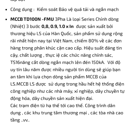
Công dụng : Kiểm soát Bảo vệ quá tải và ngắn mạch
MCCB TD100N -FMU
3Pha Là loại Series Chỉnh dòng
(Nhiệt) 3 bước
0,8, 0.9, 1.0 x In
được sản xuất bởi
thương hiệu LS của Hàn Quốc, sản phẩm sử dụng rộng
rãi nhất hiện nay tại Việt Nam, chiếm 80% về các đơn
hàng trong phân khúc cận cao cấp. Hiệu suất đáng tin
cậy, chất lượng , thực iệ các chức năng chính sác,
TS16năng cắt dòng ngắn mạch lên đén 150kA. Với độ
uy tín lâu năm được nhiều người tin dùng sẽ giúp bạn
an tâm khi lựa chọn dòng sản phẩm MCCB của
LS.MCCB LS được sử dụng trong hầu hết hệ thống điện
công nghiệp như các nhà máy, xí nghiệp, dây chuyền tự
động hóa, dây chuyền sản xuất hiện đại.
Các trạm điện từ hạ thế tới cao thế. Công trình dân
dụng , các khu trung tâm thương mại , các tòa nhà cao
tầng ..vv..