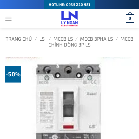
Bỏ
HOTLINE: 0935 220 981
qua
0
nội
dung
TRANG CHỦ
/
LS
/
MCCB LS
/
MCCB 3PHA LS
/
MCCB
CHỈNH DÒNG 3P LS
-50%