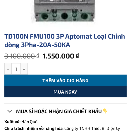
TD100N FMU100 3P Aptomat Loại Chỉnh
dòng 3Pha-20A-50KA
Giá
Giá
3.100.000
1.550.000
₫
₫
gốc
hiện
TD100N FMU100 3P Aptomat Loại Chỉnh dòng 3Pha-20A-50KA số
là:
tại
3.100.000 ₫.
là:
THÊM VÀO GIỎ HÀNG
1.550.000 ₫.
MUA NGAY
MUA SỈ HOẶC NHẬN GIÁ CHIẾT KHẤU
Xuất xứ
: Hàn Quốc
Chịu trách nhiệm về hàng hóa
: Công ty TNHH Thiết Bị Điện Lý