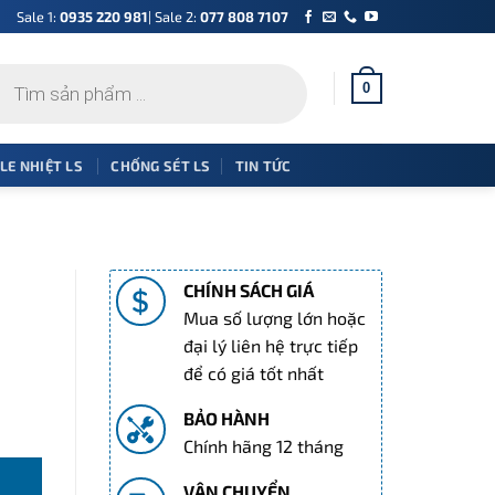
Sale 1:
0935 220 981
| Sale 2:
077 808 7107
0
 LE NHIỆT LS
CHỐNG SÉT LS
TIN TỨC
CHÍNH SÁCH GIÁ
Mua số lượng lớn hoặc
đại lý liên hệ trực tiếp
để có giá tốt nhất
BẢO HÀNH
A số lượng
Chính hãng 12 tháng
VẬN CHUYỂN