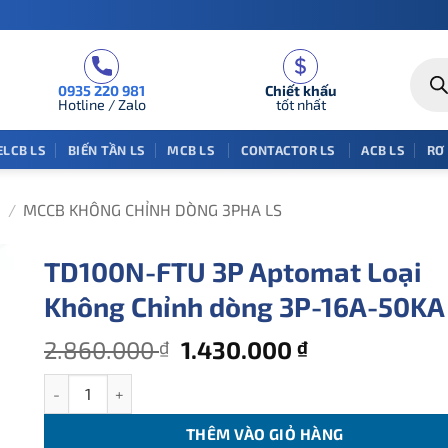
Tìm
kiếm
0935 220 981
Chiết khấu
sản
phẩm
Hotline / Zalo
tốt nhất
ELCB LS
BIẾN TẦN LS
MCB LS
CONTACTOR LS
ACB LS
RƠ
/
MCCB KHÔNG CHỈNH DÒNG 3PHA LS
TD100N-FTU 3P Aptomat Loại
Không Chỉnh dòng 3P-16A-50KA
Giá
Giá
2.860.000
1.430.000
₫
₫
gốc
hiện
TD100N-FTU 3P Aptomat Loại Không Chỉnh dòng 3P-16A-50K
là:
tại
2.860.000 ₫.
là:
THÊM VÀO GIỎ HÀNG
1.430.000 ₫.