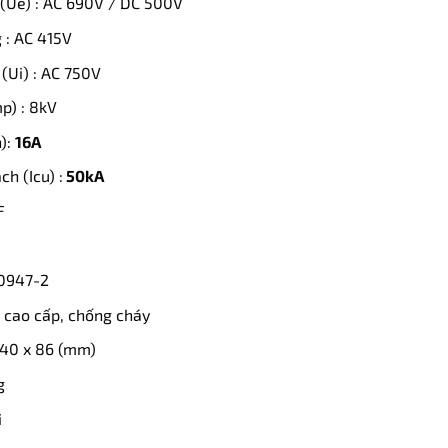
(Ue) : AC 690V / DC 500V
 : AC 415V
(Ui) : AC 750V
p) : 8kV
):
16A
h (Icu) :
50kA
F
60947-2
ệu cao cấp, chống cháy
 140 x 86 (mm)
g
i