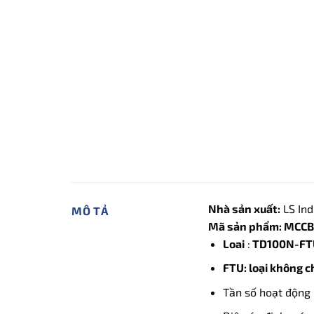
Nhà sản xuất:
LS Ind
MÔ TẢ
Mã sản phẩm: MCCB 
Loai
:
TD100N-FTU
FTU: loại không c
Tần số hoạt động 