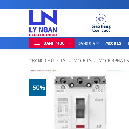
Bỏ
qua
nội
dung
Giao hàng
toàn quốc
DANH MỤC
BẢNG GIÁ
MCCB LS
TRANG CHỦ
/
LS
/
MCCB LS
/
MCCB 3PHA LS
-50%