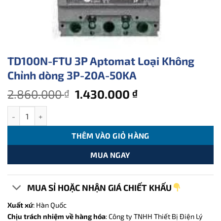
TD100N-FTU 3P Aptomat Loại Không
Chỉnh dòng 3P-20A-50KA
Giá
Giá
2.860.000
1.430.000
₫
₫
gốc
hiện
TD100N-FTU 3P Aptomat Loại Không Chỉnh dòng 3P-20A-50KA s
là:
tại
2.860.000 ₫.
là:
THÊM VÀO GIỎ HÀNG
1.430.000 ₫.
MUA NGAY
MUA SỈ HOẶC NHẬN GIÁ CHIẾT KHẤU
Xuất xứ
: Hàn Quốc
Chịu trách nhiệm về hàng hóa
: Công ty TNHH Thiết Bị Điện Lý