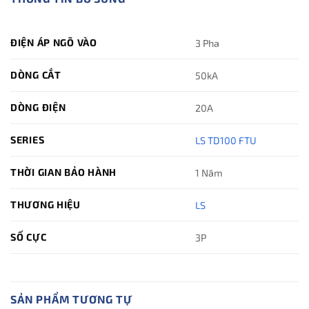
ĐIỆN ÁP NGÕ VÀO
3 Pha
DÒNG CẮT
50kA
DÒNG ĐIỆN
20A
SERIES
LS TD100 FTU
THỜI GIAN BẢO HÀNH
1 Năm
THƯƠNG HIỆU
LS
SỐ CỰC
3P
SẢN PHẨM TƯƠNG TỰ