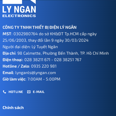
CÔNG TY TNHH THIẾT BỊ ĐIỆN LÝ NGÂN
MST
: 0302980764 do sở KH&ĐT Tp.HCM cấp ngày
25/06/2003, thay đổi lần 9 ngày 30/03/2024
Người đại diện: Lý Tuyết Ngân
Địa chỉ
: 98 Calmette, Phường Bến Thành, TP. Hồ Chí Minh
Điện thoạ
i:
028 38211 671
-
028 38251 767
Hotline / Zalo
:
0935 220 981
Email
:
lynganls@lyngan.com
Giờ làm việc
: 7:00AM - 5:00PM
HOTLINE
E-MAIL
Chính sách