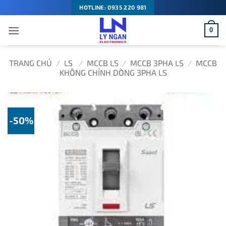
Bỏ
HOTLINE: 0935 220 981
qua
0
nội
dung
TRANG CHỦ
/
LS
/
MCCB LS
/
MCCB 3PHA LS
/
MCCB
KHÔNG CHỈNH DÒNG 3PHA LS
-50%