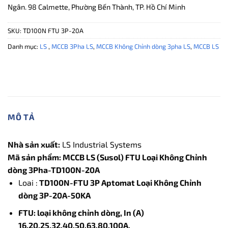
Ngân. 98 Calmette, Phường Bến Thành, TP. Hồ Chí Minh
SKU:
TD100N FTU 3P-20A
Danh mục:
LS
,
MCCB 3Pha LS
,
MCCB Không Chỉnh dòng 3pha LS
,
MCCB LS
MÔ TẢ
Nhà sản xuất:
LS Industrial Systems
Mã sản phẩm: MCCB LS (Susol) FTU Loại Không Chỉnh
dòng 3Pha-TD100N-20A
Loai :
TD100N-FTU 3P Aptomat Loại Không Chỉnh
dòng 3P-20A-50KA
FTU: loại không chỉnh dòng, In (A)
16,20,25,32,40,50,63,80,100A,