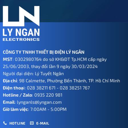
CÔNG TY TNHH THIẾT BỊ ĐIỆN LÝ NGÂN
MST
: 0302980764 do sở KH&ĐT Tp.HCM cấp ngày
25/06/2003, thay đổi lần 9 ngày 30/03/2024
Người đại diện: Lý Tuyết Ngân
Địa chỉ
: 98 Calmette, Phường Bến Thành, TP. Hồ Chí Minh
Điện thoạ
i:
028 38211 671
-
028 38251 767
Hotline / Zalo
:
0935 220 981
Email
:
lynganls@lyngan.com
Giờ làm việc
: 7:00AM - 5:00PM
HOTLINE
E-MAIL