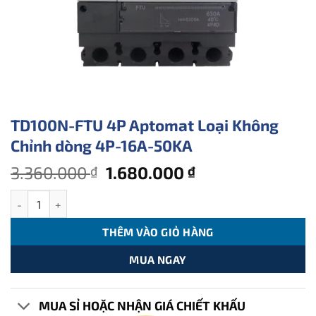
TD100N-FTU 4P Aptomat Loại Không
Chỉnh dòng 4P-16A-50KA
Giá
Giá
3.360.000
1.680.000
₫
₫
gốc
hiện
TD100N-FTU 4P Aptomat Loại Không Chỉnh dòng 4P-16A-50KA số
là:
tại
3.360.000 ₫.
là:
THÊM VÀO GIỎ HÀNG
1.680.000 ₫.
MUA NGAY
MUA SỈ HOẶC NHẬN GIÁ CHIẾT KHẤU