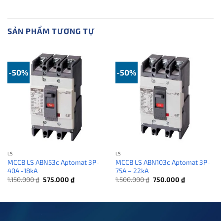
SẢN PHẨM TƯƠNG TỰ
-50%
-50%
LS
LS
MCCB LS ABN53c Aptomat 3P-
MCCB LS ABN103c Aptomat 3P-
40A -18kA
75A – 22kA
Giá
Giá
Giá
Giá
1.150.000
₫
575.000
₫
1.500.000
₫
750.000
₫
gốc
hiện
gốc
hiện
là:
tại
là:
tại
1.150.000 ₫.
là:
1.500.000 ₫.
là:
575.000 ₫.
750.000 ₫.