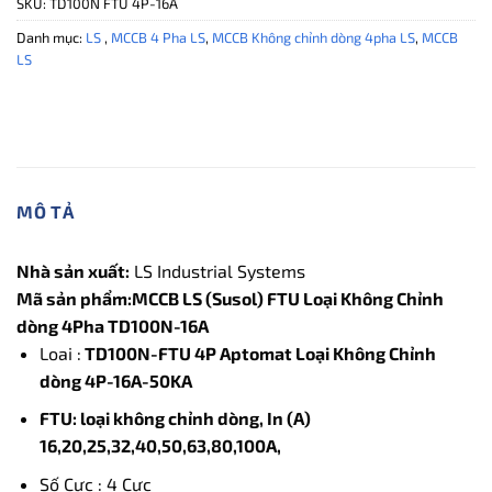
SKU:
TD100N FTU 4P-16A
Danh mục:
LS
,
MCCB 4 Pha LS
,
MCCB Không chỉnh dòng 4pha LS
,
MCCB
LS
MÔ TẢ
Nhà sản xuất:
LS Industrial Systems
Mã sản phẩm:MCCB LS (Susol) FTU Loại Không Chỉnh
dòng 4Pha TD100N-16A
Loai :
TD100N-FTU 4P Aptomat Loại Không Chỉnh
dòng 4P-16A-50KA
FTU: loại không chỉnh dòng, In (A)
16,20,25,32,40,50,63,80,100A,
Số Cực : 4 Cực