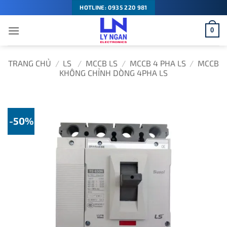
Bỏ
HOTLINE: 0935 220 981
qua
0
nội
dung
TRANG CHỦ
/
LS
/
MCCB LS
/
MCCB 4 PHA LS
/
MCCB
KHÔNG CHỈNH DÒNG 4PHA LS
-50%