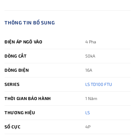
THÔNG TIN BỔ SUNG
ĐIỆN ÁP NGÕ VÀO
4 Pha
DÒNG CẮT
50kA
DÒNG ĐIỆN
16A
SERIES
LS TD100 FTU
THỜI GIAN BẢO HÀNH
1 Năm
THƯƠNG HIỆU
LS
SỐ CỰC
4P