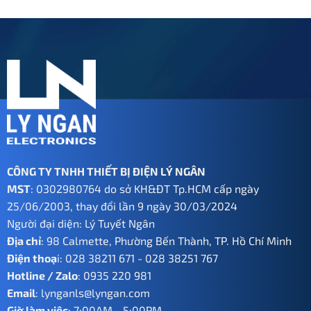
là:
tại
1.280.000 ₫.
là:
640.000 ₫.
CÔNG TY TNHH THIẾT BỊ ĐIỆN LÝ NGÂN
MST
: 0302980764 do sở KH&ĐT Tp.HCM cấp ngày
25/06/2003, thay đổi lần 9 ngày 30/03/2024
Người đại diện: Lý Tuyết Ngân
Địa chỉ
: 98 Calmette, Phường Bến Thành, TP. Hồ Chí Minh
Điện thoạ
i:
028 38211 671
-
028 38251 767
Hotline / Zalo
:
0935 220 981
Email
:
lynganls@lyngan.com
Giờ làm việc
: 7:00AM - 5:00PM