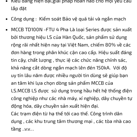
Kiểu dáng hiện đại,giải pháp hoàn hảo cho mọi yêu cầu
lắp đặt
Công dụng : Kiểm soát Bảo vệ quá tải và ngắn mạch
MCCB TD100N -FTU 4 Pha Là loại Series được sản xuất
bởi thương hiệu LS của Hàn Quốc, sản phẩm sử dụng
rộng rãi nhất hiện nay tại Việt Nam, chiếm 80% về các
đơn hàng trong phân khúc cận cao cấp. Hiệu suất đáng
tin cậy, chất lượng , thực iệ các chức năng chính sác,
khả năng cắt dòng ngắn mạch lên đén 150kA. Với độ
uy tín lâu năm được nhiều người tin dùng sẽ giúp bạn
an tâm khi lựa chọn dòng sản phẩm MCCB của
LS.MCCB LS được sử dụng trong hầu hết hệ thống điện
công nghiệp như các nhà máy, xí nghiệp, dây chuyền tự
động hóa, dây chuyền sản xuất hiện đại.
Các trạm điện từ hạ thế tới cao thế. Công trình dân
dụng , các khu trung tâm thương mại , các tòa nhà cao
tầng ..v.v…