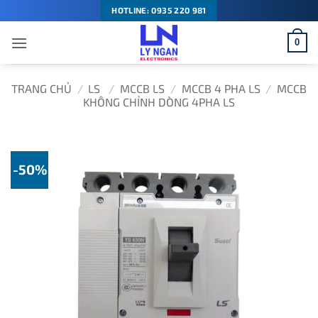
Bỏ
HOTLINE: 0935 220 981
qua
0
nội
dung
TRANG CHỦ
/
LS
/
MCCB LS
/
MCCB 4 PHA LS
/
MCCB
KHÔNG CHỈNH DÒNG 4PHA LS
-50%