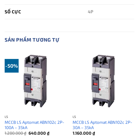
SỐ CỰC
4P
SẢN PHẨM TƯƠNG TỰ
-50%
LS
LS
MCCB LS Aptomat ABN102c 2P-
MCCB LS Aptomat ABN102c 2P-
100A – 35kA
30A – 35kA
Giá
Giá
1.280.000
₫
640.000
₫
1.160.000
₫
gốc
hiện