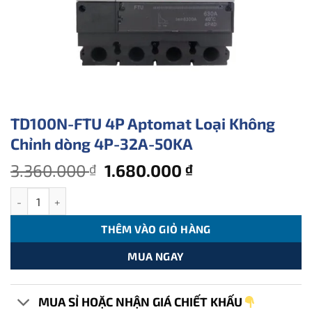
TD100N-FTU 4P Aptomat Loại Không
Chỉnh dòng 4P-32A-50KA
Giá
Giá
3.360.000
1.680.000
₫
₫
gốc
hiện
TD100N-FTU 4P Aptomat Loại Không Chỉnh dòng 4P-32A-50KA s
là:
tại
3.360.000 ₫.
là:
THÊM VÀO GIỎ HÀNG
1.680.000 ₫.
MUA NGAY
MUA SỈ HOẶC NHẬN GIÁ CHIẾT KHẤU