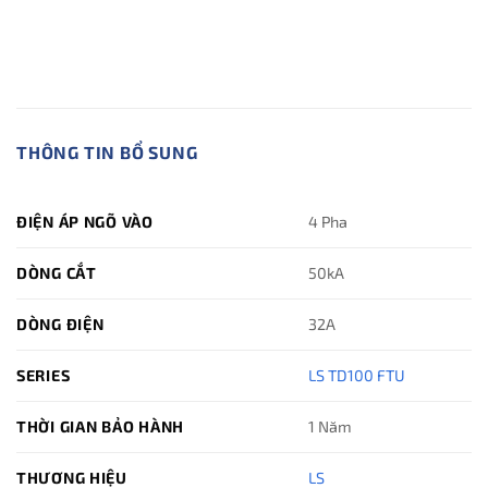
THÔNG TIN BỔ SUNG
ĐIỆN ÁP NGÕ VÀO
4 Pha
DÒNG CẮT
50kA
DÒNG ĐIỆN
32A
SERIES
LS TD100 FTU
THỜI GIAN BẢO HÀNH
1 Năm
THƯƠNG HIỆU
LS