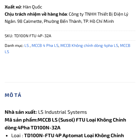
Xuất xứ
: Hàn Quốc
Chịu trách nhiệm về hàng hóa
: Công ty TNHH Thiết Bị Điện Lý
Ngân. 98 Calmette, Phường Bến Thành, TP. Hồ Chí Minh
SKU:
TD100N FTU 4P-32A
Danh mục:
LS
,
MCCB 4 Pha LS
,
MCCB Không chỉnh dòng 4pha LS
,
MCCB
LS
MÔ TẢ
Nhà sản xuất:
LS Industrial Systems
Mã sản phẩm:MCCB LS (Susol) FTU Loại Không Chỉnh
dòng 4Pha TD100N-32A
Loai :
TD100N-FTU 4P Aptomat Loại Không Chỉnh