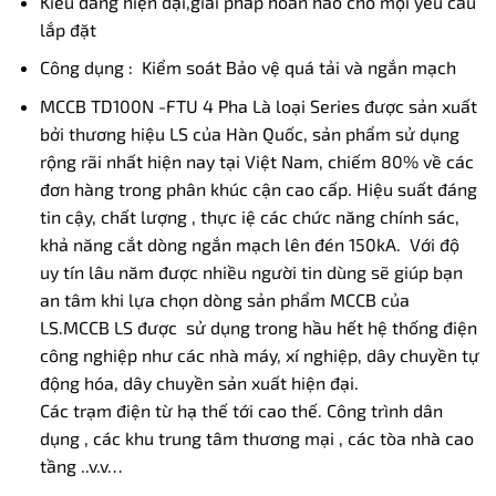
Kiểu dáng hiện đại,giải pháp hoàn hảo cho mọi yêu cầu
lắp đặt
Công dụng : Kiểm soát Bảo vệ quá tải và ngắn mạch
MCCB TD100N -FTU 4 Pha Là loại Series được sản xuất
bởi thương hiệu LS của Hàn Quốc, sản phẩm sử dụng
rộng rãi nhất hiện nay tại Việt Nam, chiếm 80% về các
đơn hàng trong phân khúc cận cao cấp. Hiệu suất đáng
tin cậy, chất lượng , thực iệ các chức năng chính sác,
khả năng cắt dòng ngắn mạch lên đén 150kA. Với độ
uy tín lâu năm được nhiều người tin dùng sẽ giúp bạn
an tâm khi lựa chọn dòng sản phẩm MCCB của
LS.MCCB LS được sử dụng trong hầu hết hệ thống điện
công nghiệp như các nhà máy, xí nghiệp, dây chuyền tự
động hóa, dây chuyền sản xuất hiện đại.
Các trạm điện từ hạ thế tới cao thế. Công trình dân
dụng , các khu trung tâm thương mại , các tòa nhà cao
tầng ..v.v…