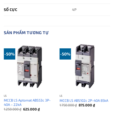
SỐ CỰC
4P
SẢN PHẨM TƯƠNG TỰ
-50%
-50%
LS
LS
MCCB LS Aptomat ABS53c 3P-
MCCB LS ABS102c 2P-40A 85kA
40A – 22kA
Giá
Giá
1.750.000
₫
875.000
₫
gốc
hiện
Giá
Giá
1.250.000
₫
625.000
₫
là:
tại
gốc
hiện