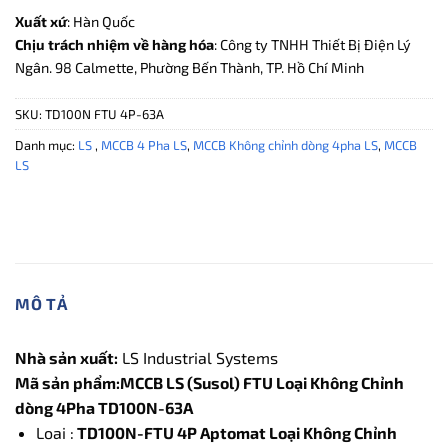
Xuất xứ
: Hàn Quốc
Chịu trách nhiệm về hàng hóa
: Công ty TNHH Thiết Bị Điện Lý
Ngân. 98 Calmette, Phường Bến Thành, TP. Hồ Chí Minh
SKU:
TD100N FTU 4P-63A
Danh mục:
LS
,
MCCB 4 Pha LS
,
MCCB Không chỉnh dòng 4pha LS
,
MCCB
LS
MÔ TẢ
Nhà sản xuất:
LS Industrial Systems
Mã sản phẩm:MCCB LS (Susol) FTU Loại Không Chỉnh
dòng 4Pha TD100N-63A
Loai :
TD100N-FTU 4P Aptomat Loại Không Chỉnh