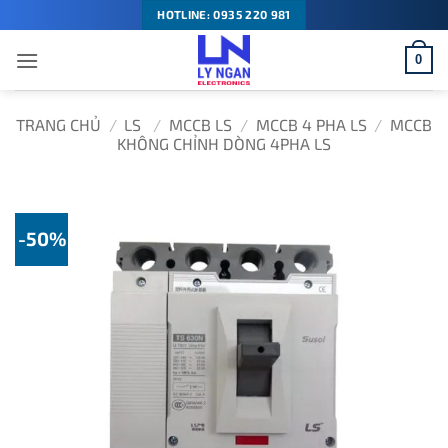
Bỏ
HOTLINE: 0935 220 981
qua
0
nội
dung
TRANG CHỦ
/
LS
/
MCCB LS
/
MCCB 4 PHA LS
/
MCCB
KHÔNG CHỈNH DÒNG 4PHA LS
-50%