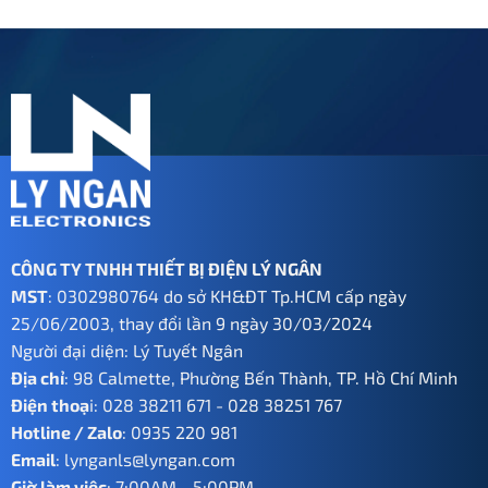
1.750.000 ₫.
là:
là:
tại
875.000 ₫.
1.250.000 ₫.
là:
625.000 ₫.
CÔNG TY TNHH THIẾT BỊ ĐIỆN LÝ NGÂN
MST
: 0302980764 do sở KH&ĐT Tp.HCM cấp ngày
25/06/2003, thay đổi lần 9 ngày 30/03/2024
Người đại diện: Lý Tuyết Ngân
Địa chỉ
: 98 Calmette, Phường Bến Thành, TP. Hồ Chí Minh
Điện thoạ
i:
028 38211 671
-
028 38251 767
Hotline / Zalo
:
0935 220 981
Email
:
lynganls@lyngan.com
Giờ làm việc
: 7:00AM - 5:00PM