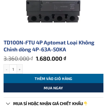
TD100N-FTU 4P Aptomat Loại Không
Chỉnh dòng 4P-63A-50KA
Giá
Giá
3.360.000
1.680.000
₫
₫
gốc
hiện
TD100N-FTU 4P Aptomat Loại Không Chỉnh dòng 4P-63A-50KA s
là:
tại
3.360.000 ₫.
là:
THÊM VÀO GIỎ HÀNG
1.680.000 ₫.
MUA NGAY
MUA SỈ HOẶC NHẬN GIÁ CHIẾT KHẤU