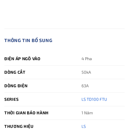
THÔNG TIN BỔ SUNG
ĐIỆN ÁP NGÕ VÀO
4 Pha
DÒNG CẮT
50kA
DÒNG ĐIỆN
63A
SERIES
LS TD100 FTU
THỜI GIAN BẢO HÀNH
1 Năm
THƯƠNG HIỆU
LS