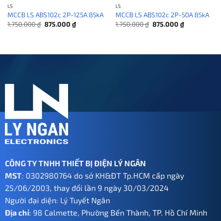
LS
LS
MCCB LS ABS102c 2P-125A 85kA
MCCB LS ABS102c 2P-50A 85kA
Giá
Giá
Giá
Giá
1.750.000
₫
875.000
₫
1.750.000
₫
875.000
₫
gốc
hiện
gốc
hiện
là:
tại
là:
tại
1.750.000 ₫.
là:
1.750.000 ₫.
là:
875.000 ₫.
875.000 ₫.
CÔNG TY TNHH THIẾT BỊ ĐIỆN LÝ NGÂN
MST
: 0302980764 do sở KH&ĐT Tp.HCM cấp ngày
25/06/2003, thay đổi lần 9 ngày 30/03/2024
Người đại diện: Lý Tuyết Ngân
Địa chỉ
: 98 Calmette, Phường Bến Thành, TP. Hồ Chí Minh