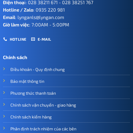
Điện thoạ
i:
028 38211 671
-
028 38251 767
Hotline / Zalo
:
0935 220 981
Email
:
lynganls@lyngan.com
Giờ làm việc
: 7:00AM - 5:00PM
HOTLINE
E-MAIL
Chính sách
Điều khoản - Quy định chung
Bảo mật thông tin
Phương thức thanh toán
Chính sách vận chuyển - giao hàng
Chính sách kiểm hàng
Phân định trách nhiệm của các bên