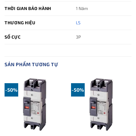
THỜI GIAN BẢO HÀNH
1 Năm
THƯƠNG HIỆU
LS
SỐ CỰC
3P
SẢN PHẨM TƯƠNG TỰ
-50%
-50%