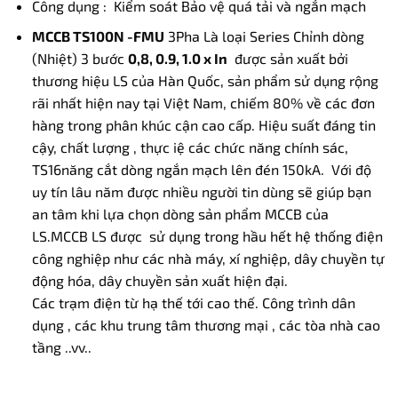
Công dụng : Kiểm soát Bảo vệ quá tải và ngắn mạch
MCCB TS100N -FMU
3Pha Là loại Series Chỉnh dòng
(Nhiệt) 3 bước
0,8, 0.9, 1.0 x In
được sản xuất bởi
thương hiệu LS của Hàn Quốc, sản phẩm sử dụng rộng
rãi nhất hiện nay tại Việt Nam, chiếm 80% về các đơn
hàng trong phân khúc cận cao cấp. Hiệu suất đáng tin
cậy, chất lượng , thực iệ các chức năng chính sác,
TS16năng cắt dòng ngắn mạch lên đén 150kA. Với độ
uy tín lâu năm được nhiều người tin dùng sẽ giúp bạn
an tâm khi lựa chọn dòng sản phẩm MCCB của
LS.MCCB LS được sử dụng trong hầu hết hệ thống điện
công nghiệp như các nhà máy, xí nghiệp, dây chuyền tự
động hóa, dây chuyền sản xuất hiện đại.
Các trạm điện từ hạ thế tới cao thế. Công trình dân
dụng , các khu trung tâm thương mại , các tòa nhà cao
tầng ..vv..