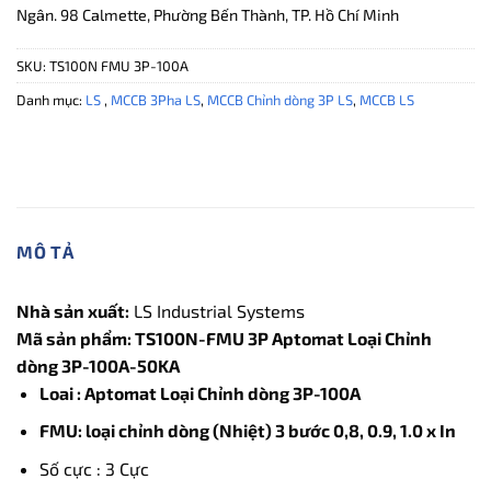
Ngân. 98 Calmette, Phường Bến Thành, TP. Hồ Chí Minh
SKU:
TS100N FMU 3P-100A
Danh mục:
LS
,
MCCB 3Pha LS
,
MCCB Chỉnh dòng 3P LS
,
MCCB LS
MÔ TẢ
Nhà sản xuất:
LS Industrial Systems
Mã sản phẩm:
TS100N-FMU 3P Aptomat Loại Chỉnh
dòng 3P-100A-50KA
Loai : Aptomat Loại Chỉnh dòng 3P-100A
FMU: loại chỉnh dòng (Nhiệt) 3 bước 0,8, 0.9, 1.0 x In
Số cực : 3 Cực