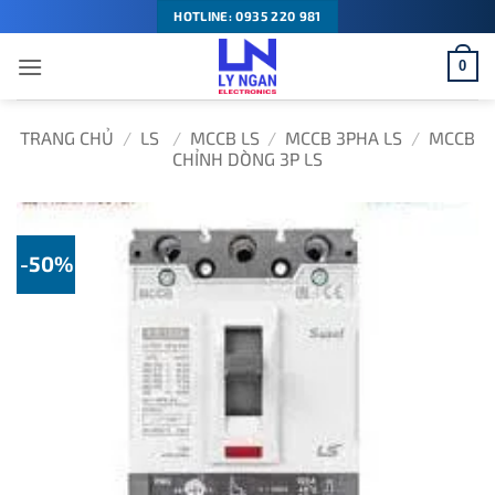
Bỏ
HOTLINE: 0935 220 981
qua
0
nội
dung
TRANG CHỦ
/
LS
/
MCCB LS
/
MCCB 3PHA LS
/
MCCB
CHỈNH DÒNG 3P LS
-50%