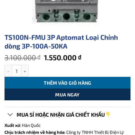
TS100N-FMU 3P Aptomat Loại Chỉnh
dòng 3P-100A-50KA
Giá
Giá
3.100.000
1.550.000
₫
₫
gốc
hiện
TS100N-FMU 3P Aptomat Loại Chỉnh dòng 3P-100A-50KA số lượ
là:
tại
3.100.000 ₫.
là:
THÊM VÀO GIỎ HÀNG
1.550.000 ₫.
MUA NGAY
MUA SỈ HOẶC NHẬN GIÁ CHIẾT KHẤU
Xuất xứ
: Hàn Quốc
Chịu trách nhiệm về hàng hóa
: Công ty TNHH Thiết Bị Điện Lý