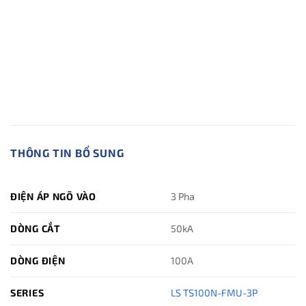
THÔNG TIN BỔ SUNG
ĐIỆN ÁP NGÕ VÀO
3 Pha
DÒNG CẮT
50kA
DÒNG ĐIỆN
100A
SERIES
LS TS100N-FMU-3P