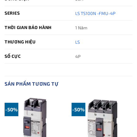
SERIES
LS TS100N -FMU-4P
THỜI GIAN BẢO HÀNH
1 Năm
THƯƠNG HIỆU
LS
SỐ CỰC
4P
SẢN PHẨM TƯƠNG TỰ
-50%
-50%