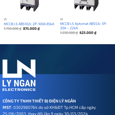
LS
LS
MCCB LS Aptomat ABS53c 3P-
MCCB LS ABS102c 2P-100A 85kA
30A – 22kA
Giá
Giá
1.750.000
₫
875.000
₫
gốc
hiện
Giá
Giá
1.250.000
₫
625.000
₫
là:
tại
gốc
hiện
1.750.000 ₫.
là:
là:
tại
875.000 ₫.
1.250.000 ₫.
là:
625.000 ₫.
CÔNG TY TNHH THIẾT BỊ ĐIỆN LÝ NGÂN
MST
: 0302980764 do sở KH&ĐT Tp.HCM cấp ngày
25/06/2003, thay đổi lần 9 ngày 30/03/2024