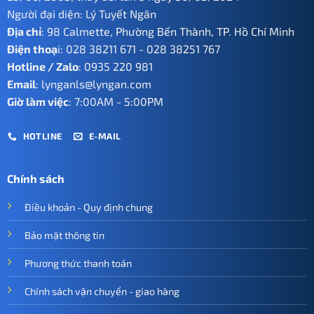
Người đại diện: Lý Tuyết Ngân
Địa chỉ
: 98 Calmette, Phường Bến Thành, TP. Hồ Chí Minh
Điện thoạ
i:
028 38211 671
-
028 38251 767
Hotline / Zalo
:
0935 220 981
Email
:
lynganls@lyngan.com
Giờ làm việc
: 7:00AM - 5:00PM
HOTLINE
E-MAIL
Chính sách
Điều khoản - Quy định chung
Bảo mật thông tin
Phương thức thanh toán
Chính sách vận chuyển - giao hàng