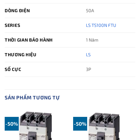
DÒNG ĐIỆN
50A
SERIES
LS TS100N FTU
THỜI GIAN BẢO HÀNH
1 Năm
THƯƠNG HIỆU
LS
SỐ CỰC
3P
SẢN PHẨM TƯƠNG TỰ
-50%
-50%