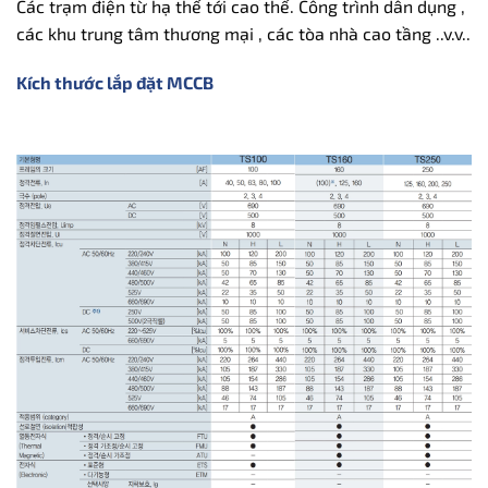
Các trạm điện từ hạ thế tới cao thế. Công trình dân dụng ,
các khu trung tâm thương mại , các tòa nhà cao tầng ..v.v..
Kích thước lắp đặt MCCB