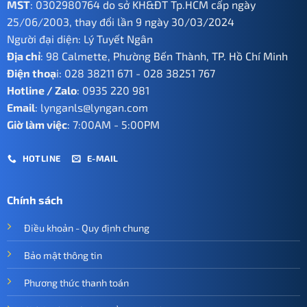
MST
: 0302980764 do sở KH&ĐT Tp.HCM cấp ngày
25/06/2003, thay đổi lần 9 ngày 30/03/2024
Người đại diện: Lý Tuyết Ngân
Địa chỉ
: 98 Calmette, Phường Bến Thành, TP. Hồ Chí Minh
Điện thoạ
i:
028 38211 671
-
028 38251 767
Hotline / Zalo
:
0935 220 981
Email
:
lynganls@lyngan.com
Giờ làm việc
: 7:00AM - 5:00PM
HOTLINE
E-MAIL
Chính sách
Điều khoản - Quy định chung
Bảo mật thông tin
Phương thức thanh toán