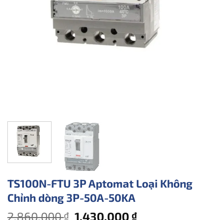
TS100N-FTU 3P Aptomat Loại Không
Chỉnh dòng 3P-50A-50KA
Giá
Giá
2.860.000
1.430.000
₫
₫