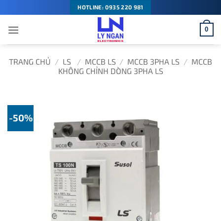
Bỏ
HOTLINE: 0935 220 981
qua
0
nội
dung
TRANG CHỦ
/
LS
/
MCCB LS
/
MCCB 3PHA LS
/
MCCB
KHÔNG CHỈNH DÒNG 3PHA LS
-50%