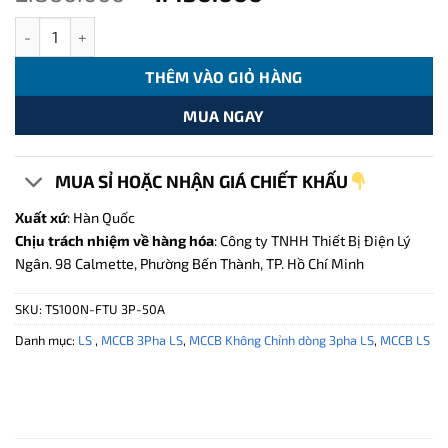
gốc
hiện
TS100N-FTU 3P Aptomat Loại Không Chỉnh dòng 3P-50A-50KA số
là:
tại
2.860.000 ₫.
là:
THÊM VÀO GIỎ HÀNG
1.430.000 ₫.
MUA NGAY
MUA SỈ HOẶC NHẬN GIÁ CHIẾT KHẤU
Xuất xứ
: Hàn Quốc
Chịu trách nhiệm về hàng hóa
: Công ty TNHH Thiết Bị Điện Lý
Ngân. 98 Calmette, Phường Bến Thành, TP. Hồ Chí Minh
SKU:
TS100N-FTU 3P-50A
Danh mục:
LS
,
MCCB 3Pha LS
,
MCCB Không Chỉnh dòng 3pha LS
,
MCCB LS