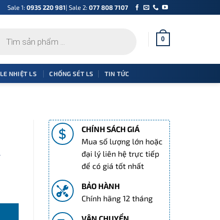
Sale 1:
0935 220 981
| Sale 2:
077 808 7107
0
 LE NHIỆT LS
CHỐNG SÉT LS
TIN TỨC
CHÍNH SÁCH GIÁ
Mua số lượng lớn hoặc
A
đại lý liên hệ trực tiếp
để có giá tốt nhất
BẢO HÀNH
A số lượng
Chính hãng 12 tháng
VẬN CHUYỂN