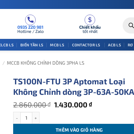
Tìm
kiếm
0935 220 981
Chiết khấu
sản
phẩm
Hotline / Zalo
tốt nhất
ELCB LS
BIẾN TẦN LS
MCB LS
CONTACTOR LS
ACB LS
RƠ
/
MCCB KHÔNG CHỈNH DÒNG 3PHA LS
TS100N-FTU 3P Aptomat Loại
Không Chỉnh dòng 3P-63A-50K
Giá
Giá
2.860.000
1.430.000
₫
₫
gốc
hiện
TS100N-FTU 3P Aptomat Loại Không Chỉnh dòng 3P-63A-50K
là:
tại
2.860.000 ₫.
là:
THÊM VÀO GIỎ HÀNG
1.430.000 ₫.