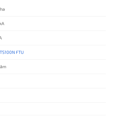
Pha
kA
A
 TS100N FTU
Năm