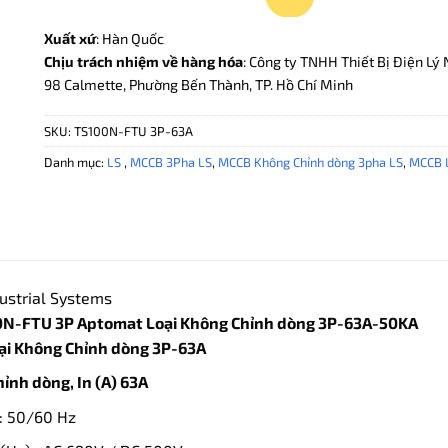
Xuất xứ
: Hàn Quốc
Chịu trách nhiệm về hàng hóa
: Công ty TNHH Thiết Bị Điện Lý 
98 Calmette, Phường Bến Thành, TP. Hồ Chí Minh
SKU:
TS100N-FTU 3P-63A
Danh mục:
LS
,
MCCB 3Pha LS
,
MCCB Không Chỉnh dòng 3pha LS
,
MCCB 
ustrial Systems
N-FTU 3P Aptomat Loại Không Chỉnh dòng 3P-63A-50KA
i Không Chỉnh dòng 3P-63A
hỉnh dòng, In (A) 63A
: 50/60 Hz