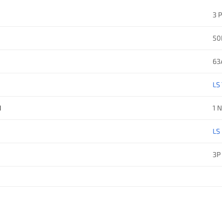
3 
50
63
LS
H
1 
LS
3P