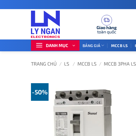
Bỏ
qua
nội
dung
Giao hàng
toàn quốc
DANH MỤC
BẢNG GIÁ
MCCB LS
TRANG CHỦ
/
LS
/
MCCB LS
/
MCCB 3PHA LS
-50%