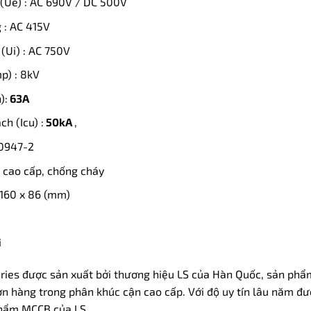
(Ue) : AC 690V / DC 500V
 : AC 415V
(Ui) : AC 750V
p) : 8kV
):
63A
h (Icu) :
50kA
,
60947-2
ệu cao cấp, chống cháy
 160 x 86 (mm)
i
es được sản xuất bởi thương hiệu LS của Hàn Quốc, sản phẩm 
 hàng trong phân khúc cận cao cấp. Với độ uy tín lâu năm đượ
phẩm MCCB của LS.