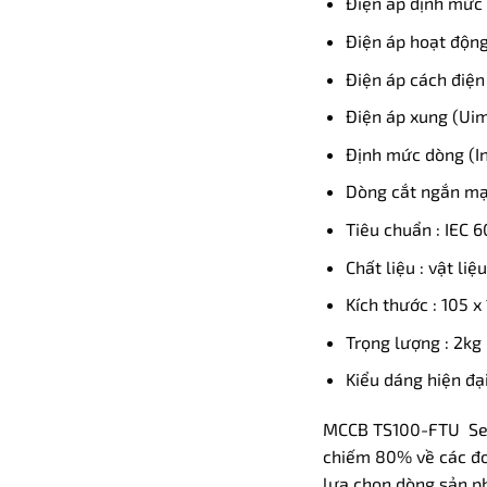
Điện áp định mức 
Điện áp hoạt động
Điện áp cách điện 
Điện áp xung (Uim
Định mức dòng (In
Dòng cắt ngắn mạc
Tiêu chuẩn : IEC 
Chất liệu : vật li
Kích thước : 105 x
Trọng lượng : 2kg
Kiểu dáng hiện đạ
MCCB TS100-FTU Seri
chiếm 80% về các đơn
lựa chọn dòng sản 