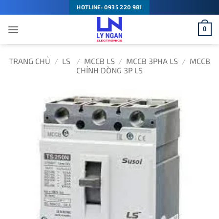
Bỏ
HOTLINE: 0935 220 981
qua
0
nội
dung
TRANG CHỦ
/
LS
/
MCCB LS
/
MCCB 3PHA LS
/
MCCB
CHỈNH DÒNG 3P LS