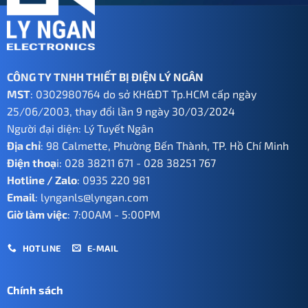
CÔNG TY TNHH THIẾT BỊ ĐIỆN LÝ NGÂN
MST
: 0302980764 do sở KH&ĐT Tp.HCM cấp ngày
25/06/2003, thay đổi lần 9 ngày 30/03/2024
Người đại diện: Lý Tuyết Ngân
Địa chỉ
: 98 Calmette, Phường Bến Thành, TP. Hồ Chí Minh
Điện thoạ
i:
028 38211 671
-
028 38251 767
Hotline / Zalo
:
0935 220 981
Email
:
lynganls@lyngan.com
Giờ làm việc
: 7:00AM - 5:00PM
HOTLINE
E-MAIL
Chính sách