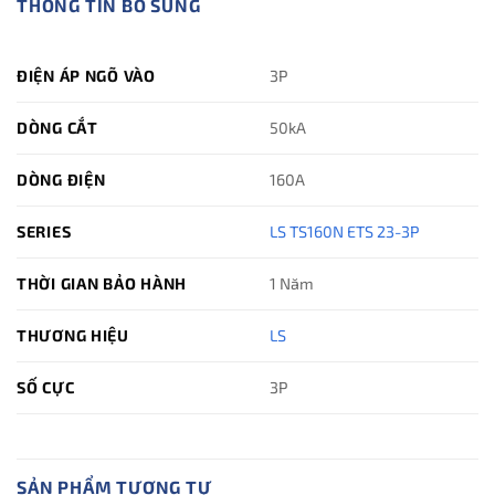
THÔNG TIN BỔ SUNG
ĐIỆN ÁP NGÕ VÀO
3P
DÒNG CẮT
50kA
DÒNG ĐIỆN
160A
SERIES
LS TS160N ETS 23-3P
THỜI GIAN BẢO HÀNH
1 Năm
THƯƠNG HIỆU
LS
SỐ CỰC
3P
SẢN PHẨM TƯƠNG TỰ