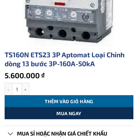
TS160N ETS23 3P Aptomat Loại Chỉnh
dòng 13 bước 3P-160A-50kA
5.600.000
₫
TS160N ETS23 3P Aptomat Loại Chỉnh dòng 13 bước 3P-160A-50k
THÊM VÀO GIỎ HÀNG
MUA NGAY
MUA SỈ HOẶC NHẬN GIÁ CHIẾT KHẤU