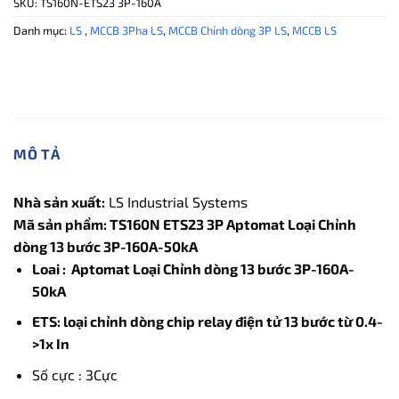
SKU:
TS160N-ETS23 3P-160A
Danh mục:
LS
,
MCCB 3Pha LS
,
MCCB Chỉnh dòng 3P LS
,
MCCB LS
MÔ TẢ
Nhà sản xuất:
LS Industrial Systems
Mã sản phẩm: TS160N ETS23 3P Aptomat Loại Chỉnh
dòng 13 bước 3P-160A-50kA
Loai : Aptomat Loại Chỉnh dòng 13 bước 3P-160A-
50kA
ETS: loại chỉnh dòng chip relay điện tử 13 bước từ 0.4-
>1x In
Số cực : 3Cực